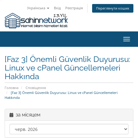
Українська
Вхід
Реєстрація
Переглянути кошик
Пере
наві
[Faz 3] Önemli Güvenlik Duyurusu:
Linux ve cPanel Güncellemeleri
Hakkında
Головна
Сповіщення
[Faz 3] Önemli Güvenlik Duyurusu: Linux ve cPanel Güncellemeleri
Hakkında
за місяцем