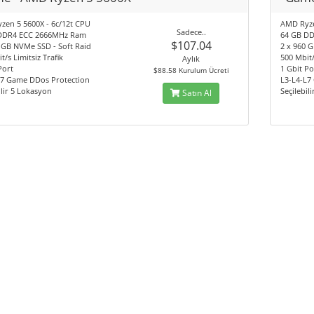
zen 5 5600X - 6c/12t CPU
AMD Ryze
Sadece..
DDR4 ECC 2666MHz Ram
64 GB D
$107.04
 GB NVMe SSD - Soft Raid
2 x 960 
t/s Limitsiz Trafik
500 Mbit/
Aylık
Port
1 Gbit Po
$88.58 Kurulum Ücreti
L7 Game DDos Protection
L3-L4-L7
ilir 5 Lokasyon
Seçilebil
Satın Al