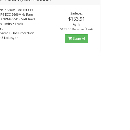
n 7 5800X - 8c/16t CPU
Sadece..
DR4 ECC 2666MHz Ram
$153.91
GB NVMe SSD - Soft Raid
s Limitsiz Trafik
Aylık
rt
$131.39 Kurulum Ücreti
 Game DDos Protection
ir 5 Lokasyon
Satın Al