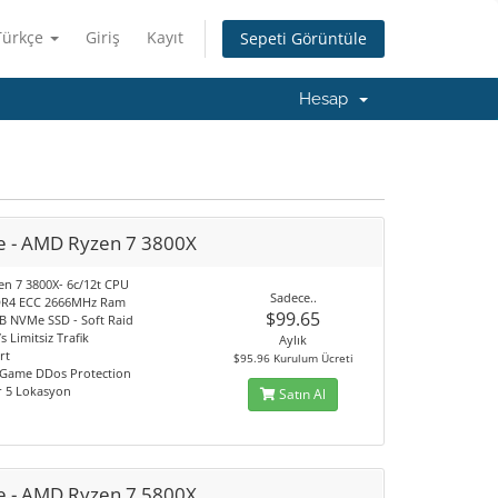
Türkçe
Giriş
Kayıt
Sepeti Görüntüle
Hesap
 - AMD Ryzen 7 3800X
n 7 3800X- 6c/12t CPU
Sadece..
DR4 ECC 2666MHz Ram
$99.65
GB NVMe SSD - Soft Raid
s Limitsiz Trafik
Aylık
rt
$95.96 Kurulum Ücreti
 Game DDos Protection
ir 5 Lokasyon
Satın Al
 - AMD Ryzen 7 5800X