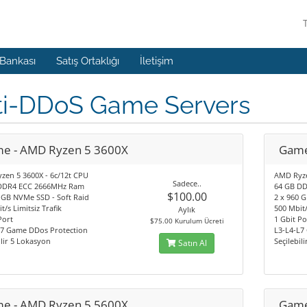
 Bankası
Satış Ortaklığı
İletişim
ti-DDoS Game Servers
e - AMD Ryzen 5 3600X
Game
zen 5 3600X - 6c/12t CPU
AMD Ryze
Sadece..
DDR4 ECC 2666MHz Ram
64 GB D
$100.00
 GB NVMe SSD - Soft Raid
2 x 960 
t/s Limitsiz Trafik
500 Mbit/
Aylık
Port
1 Gbit Po
$75.00 Kurulum Ücreti
L7 Game DDos Protection
L3-L4-L7
ilir 5 Lokasyon
Seçilebil
Satın Al
e - AMD Ryzen 5 5600X
Game