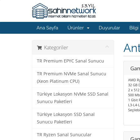
Ana Sayfa
Ürünler
Duyurular
Bilgi
An
Kategoriler
TR Premium EPYC Sanal Sunucu
Gam
TR Premium NVMe Sanal Sunucu
AMD Ry
(Xeon Platinum CPU)
32 GB 
2 x 512
Türkiye Lokasyon NVMe SSD Sanal
500 Mbi
1 Gbit 
Sunucu Paketleri
L3-L4-
Seçileb
Türkiye Lokasyon SSD Sanal
Sunucu Paketleri
TR Ryzen Sanal Sunucular
Gam