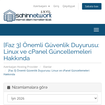
Azerbaijani
Giriş
Qeydiyyat
Səbətə bax
Naviq
keçid
[Faz 3] Önemli Güvenlik Duyurusu:
Linux ve cPanel Güncellemeleri
Hakkında
Azerbaijan Hosting Provider
Elanlar
[Faz 3] Önemli Güvenlik Duyurusu: Linux ve cPanel Güncellemeleri
Hakkında
Nizamlamalara görə