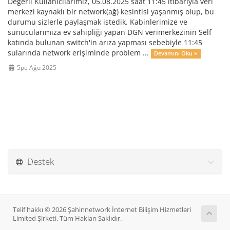
Değerli Kullanıcılarımız, 05.08.2025 saat 11:45 itibarıyla veri
merkezi kaynaklı bir network(ağ) kesintisi yaşanmış olup, bu
durumu sizlerle paylaşmak istedik. Kabinlerimize ve
sunucularımıza ev sahipliği yapan DGN verimerkezinin Self
katında bulunan switch'in arıza yapması sebebiyle 11:45
sularında network erişiminde problem ...
Devamını Oku »
5pe Ağu 2025
Destek
Telif hakkı © 2026 Şahinnetwork İnternet Bilişim Hizmetleri
Limited Şirketi. Tüm Hakları Saklıdır.