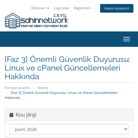
Estonian
Logi sisse
Registreeri
Vaata ostukorvi
Lülit
navig
[Faz 3] Önemli Güvenlik Duyurusu:
Linux ve cPanel Güncellemeleri
Hakkında
Portaali avaleht
Teated
[Faz 3] Önemli Güvenlik Duyurusu: Linux ve cPanel Güncellemeleri
Hakkında
Kuu järgi