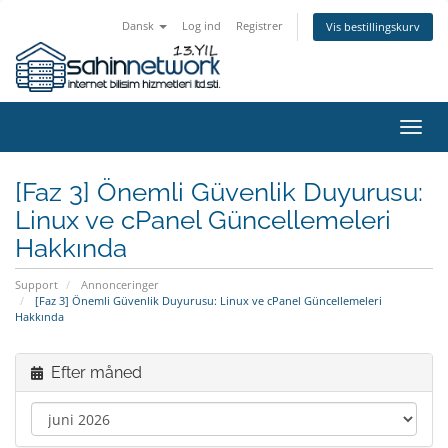
Dansk
Log ind
Registrer
Vis bestillingskurv
Skift
navig
[Faz 3] Önemli Güvenlik Duyurusu:
Linux ve cPanel Güncellemeleri
Hakkında
Support
Annonceringer
[Faz 3] Önemli Güvenlik Duyurusu: Linux ve cPanel Güncellemeleri
Hakkında
Efter måned