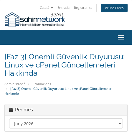
Català
Entrada
Registrar-se
Veure Carro
Canv
la
nave
[Faz 3] Önemli Güvenlik Duyurusu:
Linux ve cPanel Güncellemeleri
Hakkında
Administració
Promocions
[Faz 3] Önemli Güvenlik Duyurusu: Linux ve cPanel Güncellemeleri
Hakkında
Per mes