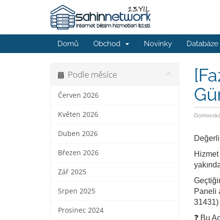
Domů
Obchod
Novinky
Databáze 
[Fa
Podle měsíce
Gü
Červen 2026
Květen 2026
Domovská 
Duben 2026
Değerli
Březen 2026
Hizmet 
yakında
Zář 2025
Geçtiği
Srpen 2025
Paneli 
31431) t
Prosinec 2024
❓ Bu Aç