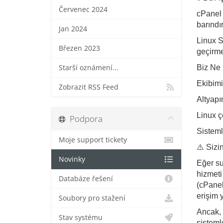
Červenec 2024
cPanel 
barındı
Jan 2024
Linux S
Březen 2023
geçirme
Starší oznámení...
Biz Ne 
Ekibimi
Zobrazit RSS Feed
Altyapı
Linux ç
Podpora
Sisteml
Moje support tickety
⚠️ Sizi
Novinky
Eğer su
hizmeti
Databáze řešení
(cPanel
erişim y
Soubory pro stažení
Ancak, 
Stav systému
sisteml