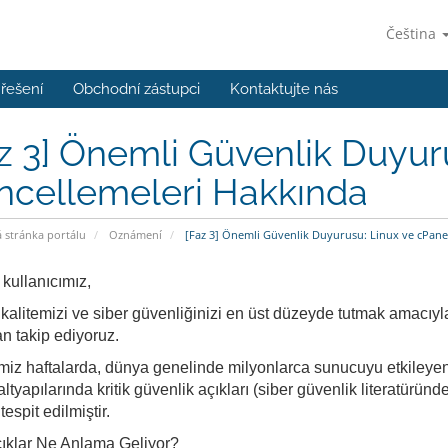
Čeština
řešení
Obchodní zástupci
Kontaktujte nás
z 3] Önemli Güvenlik Duyur
ncellemeleri Hakkında
stránka portálu
Oznámení
[Faz 3] Önemli Güvenlik Duyurusu: Linux ve cPane
 kullanıcımız,
kalitemizi ve siber güvenliğinizi en üst düzeyde tutmak amacıyla
n takip ediyoruz.
miz haftalarda, dünya genelinde milyonlarca sunucuyu etkileyen,
altyapılarında kritik güvenlik açıkları (siber güvenlik literatü
espit edilmiştir.
ıklar Ne Anlama Geliyor?