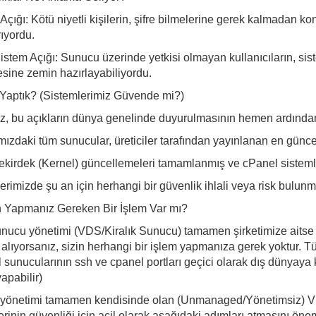
Açığı: Kötü niyetli kişilerin, şifre bilmelerine gerek kalmadan kon
rıyordu.
istem Açığı: Sunucu üzerinde yetkisi olmayan kullanıcıların, sist
sine zemin hazırlayabiliyordu.
Yaptık? (Sistemlerimiz Güvende mi?)
z, bu açıkların dünya genelinde duyurulmasının hemen ardından 
mızdaki tüm sunucular, üreticiler tarafından yayınlanan en günce
ekirdek (Kernel) güncellemeleri tamamlanmış ve cPanel sistemler
erimizde şu an için herhangi bir güvenlik ihlali veya risk bulun
n Yapmanız Gereken Bir İşlem Var mı?
nucu yönetimi (VDS/Kiralık Sunucu) tamamen şirketimize aitse 
 alıyorsanız, sizin herhangi bir işlem yapmanıza gerek yoktur. Tü
 sunucularının ssh ve cpanel portları geçici olarak dış dünyaya ka
apabilir)
yönetimi tamamen kendisinde olan (Unmanaged/Yönetimsiz) VD
erinin güvenliği için acil olarak aşağıdaki adımları atmasını önem