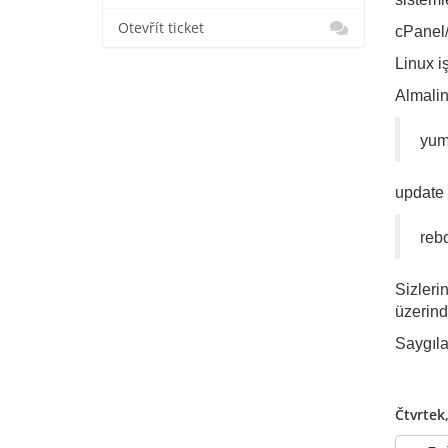
Otevřít ticket
cPanel/
Linux i
Almalin
yum
update 
reb
Sizlerin
üzerind
Saygıla
Čtvrtek