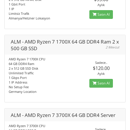
1 Gbit Port
Aylık
1 IP
Limitsiz Trafik
Satın Al
Almanya/Hetzner Lokasyon
ALM - AMD Ryzen 7 1700X 64 GB DDR4 Ram 2 x
500 GB SSD
2 Mevcut
AMD Ryzen 7 1700X CPU
Sadece..
64 GB DDR4 Ram
$120.00
2 x 512 GB SSD Disk
Unlimited Traffic
Aylık
1 Gbps Port
1 IP Address
Satın Al
No Setup Fee
Germany Location
ALM - AMD Ryzen 7 3700X 64 GB DDR4 Server
AMD Ryzen 7 3700X CPU
Sadece..