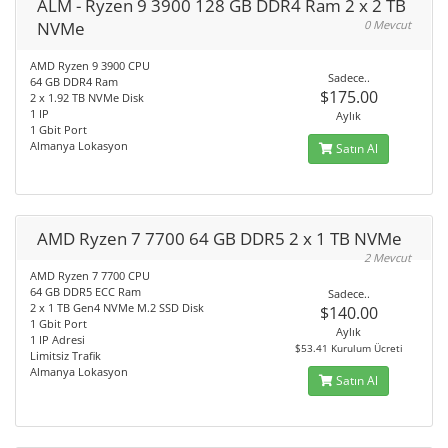
ALM - Ryzen 9 3900 128 GB DDR4 Ram 2 x 2 TB
NVMe
0 Mevcut
AMD Ryzen 9 3900 CPU
Sadece..
64 GB DDR4 Ram
$175.00
2 x 1.92 TB NVMe Disk
1 IP
Aylık
1 Gbit Port
Almanya Lokasyon
Satın Al
AMD Ryzen 7 7700 64 GB DDR5 2 x 1 TB NVMe
2 Mevcut
AMD Ryzen 7 7700 CPU
64 GB DDR5 ECC Ram
Sadece..
2 x 1 TB Gen4 NVMe M.2 SSD Disk
$140.00
1 Gbit Port
Aylık
1 IP Adresi
$53.41 Kurulum Ücreti
Limitsiz Trafik
Almanya Lokasyon
Satın Al