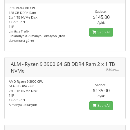
Intel I9-9900K CPU
Sadece..
128 GB DDR4 Ram
$145.00
2 x 1 TB NVMe Disk
1 Gbit Port
Aylık
1 IP
Limitsiz Trafik
Satın Al
Finlandiya & Almanya Lokasyon (stok
durumuna göre)
ALM - Ryzen 9 3900 64 GB DDR4 Ram 2 x 1 TB
NVMe
0 Mevcut
AMD Ryzen 9 3900 CPU
Sadece..
64 GB DDR4 Ram
$135.00
2 x 1 TB NVMe Disk
1 IP
Aylık
1 Gbit Port
Almanya Lokasyon
Satın Al