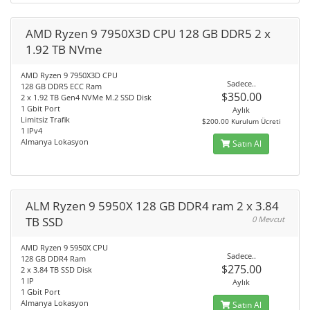
AMD Ryzen 9 7950X3D CPU 128 GB DDR5 2 x
1.92 TB NVme
AMD Ryzen 9 7950X3D CPU
Sadece..
128 GB DDR5 ECC Ram
$350.00
2 x 1.92 TB Gen4 NVMe M.2 SSD Disk
1 Gbit Port
Aylık
Limitsiz Trafik
$200.00 Kurulum Ücreti
1 IPv4
Almanya Lokasyon
Satın Al
ALM Ryzen 9 5950X 128 GB DDR4 ram 2 x 3.84
TB SSD
0 Mevcut
AMD Ryzen 9 5950X CPU
Sadece..
128 GB DDR4 Ram
$275.00
2 x 3.84 TB SSD Disk
1 IP
Aylık
1 Gbit Port
Almanya Lokasyon
Satın Al