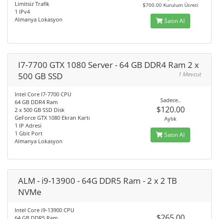
Limitsiz Trafik
$700.00 Kurulum Ücreti
1 IPv4
Almanya Lokasyon
Satın Al
I7-7700 GTX 1080 Server - 64 GB DDR4 Ram 2 x
500 GB SSD
1 Mevcut
Intel Core I7-7700 CPU
Sadece..
64 GB DDR4 Ram
$120.00
2 x 500 GB SSD Disk
GeForce GTX 1080 Ekran Kartı
Aylık
1 IP Adresi
1 Gbit Port
Satın Al
Almanya Lokasyon
ALM - i9-13900 - 64G DDR5 Ram - 2 x 2 TB
NVMe
Intel Core i9-13900 CPU
$265.00
64 GB DDR5 Ram