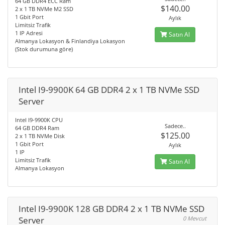
64 GB DDR4 ECC Ram
$140.00
2 x 1 TB NVMe M2 SSD
1 Gbit Port
Aylık
Limitsiz Trafik
1 IP Adresi
Satın Al
Almanya Lokasyon & Finlandiya Lokasyon
(Stok durumuna göre)
Intel I9-9900K 64 GB DDR4 2 x 1 TB NVMe SSD
Server
Intel I9-9900K CPU
Sadece..
64 GB DDR4 Ram
$125.00
2 x 1 TB NVMe Disk
1 Gbit Port
Aylık
1 IP
Limitsiz Trafik
Satın Al
Almanya Lokasyon
Intel I9-9900K 128 GB DDR4 2 x 1 TB NVMe SSD
Server
0 Mevcut