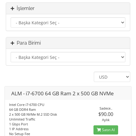
İşlemler
Para Birimi
ALM - i7-6700 64 GB Ram 2 x 500 GB NVMe
Intel Core i7-6700 CPU
Sadece..
64 GB DDR4 Ram
$90.00
2 x 500 GB NVMe M.2 SSD Disk
Unlimited Traffic
Aylık
1 Gbps Port
1 IP Address
Satın Al
No Setup Fee