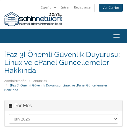
Español
Entrar
Registrarse
Ver Carrito
Alter
Nave
[Faz 3] Önemli Güvenlik Duyurusu:
Linux ve cPanel Güncellemeleri
Hakkında
Administración
Anuncios
[Faz 3] Önemli Güvenlik Duyurusu: Linux ve cPanel Güncellemeleri
Hakkında
Por Mes