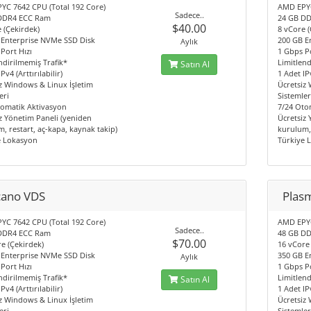
YC 7642 CPU (Total 192 Core)
AMD EPYC
Sadece..
DDR4 ECC Ram
24 GB D
$40.00
 (Çekirdek)
8 vCore (
 Enterprise NVMe SSD Disk
200 GB E
Aylık
Port Hızı
1 Gbps Po
ndirilmemiş Trafik*
Limitlend
Satın Al
Pv4 (Arttırılabilir)
1 Adet IPv
z Windows & Linux İşletim
Ücretsiz
eri
Sistemler
tomatik Aktivasyon
7/24 Oto
z Yönetim Paneli (yeniden
Ücretsiz
, restart, aç-kapa, kaynak takip)
kurulum, 
e Lokasyon
Türkiye 
cano VDS
Plas
YC 7642 CPU (Total 192 Core)
AMD EPYC
Sadece..
DDR4 ECC Ram
48 GB D
$70.00
e (Çekirdek)
16 vCore
 Enterprise NVMe SSD Disk
350 GB E
Aylık
Port Hızı
1 Gbps Po
ndirilmemiş Trafik*
Limitlend
Satın Al
Pv4 (Arttırılabilir)
1 Adet IPv
z Windows & Linux İşletim
Ücretsiz
eri
Sistemler