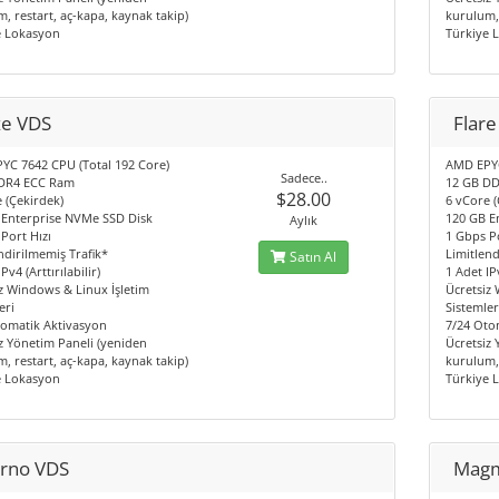
, restart, aç-kapa, kaynak takip)
kurulum, 
e Lokasyon
Türkiye 
ze VDS
Flar
YC 7642 CPU (Total 192 Core)
AMD EPYC
Sadece..
DR4 ECC Ram
12 GB D
$28.00
 (Çekirdek)
6 vCore (
 Enterprise NVMe SSD Disk
120 GB E
Aylık
Port Hızı
1 Gbps Po
ndirilmemiş Trafik*
Limitlend
Satın Al
Pv4 (Arttırılabilir)
1 Adet IPv
z Windows & Linux İşletim
Ücretsiz
eri
Sistemler
tomatik Aktivasyon
7/24 Oto
z Yönetim Paneli (yeniden
Ücretsiz
, restart, aç-kapa, kaynak takip)
kurulum, 
e Lokasyon
Türkiye 
erno VDS
Mag