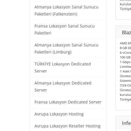
kurulum
Almanya Lokasyon Sanal Sunucu
Türkiy
Paketleri (Falkenstein)
Fransa Lokasyon Sanal Sunucu
Bla
Paketleri
AMD EP
Almanya Lokasyon Sanal Sunucu
8 GB D
Paketleri (Limburg)
6 vCore
100 GB
1 Gbps 
TÜRKİYE Lokasyon Dedicated
Limitle
Server
1 Adet I
Ücretsi
Sisteml
Almanya Lokasyon Dedicated
7/24 O
Server
Ücretsi
kurulum
Türkiy
Fransa Lokasyon Dedicated Server
Avrupa Lokasyon Hosting
Inf
Avrupa Lokasyon Reseller Hosting