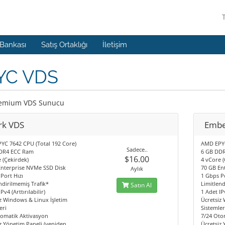
 Bankası
Satış Ortaklığı
İletişim
YC VDS
remium VDS Sunucu
rk VDS
Embe
YC 7642 CPU (Total 192 Core)
AMD EPYC
Sadece..
DR4 ECC Ram
6 GB DD
$16.00
 (Çekirdek)
4 vCore (
Enterprise NVMe SSD Disk
70 GB En
Aylık
Port Hızı
1 Gbps Po
ndirilmemiş Trafik*
Limitlend
Satın Al
Pv4 (Arttırılabilir)
1 Adet IPv
z Windows & Linux İşletim
Ücretsiz
eri
Sistemler
tomatik Aktivasyon
7/24 Oto
z Yönetim Paneli (yeniden
Ücretsiz