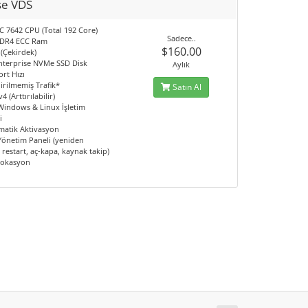
se VDS
 7642 CPU (Total 192 Core)
Sadece..
DDR4 ECC Ram
$160.00
 (Çekirdek)
nterprise NVMe SSD Disk
Aylık
rt Hızı
irilmemiş Trafik*
Satın Al
4 (Arttırılabilir)
 Windows & Linux İşletim
i
matik Aktivasyon
 Yönetim Paneli (yeniden
restart, aç-kapa, kaynak takip)
Lokasyon