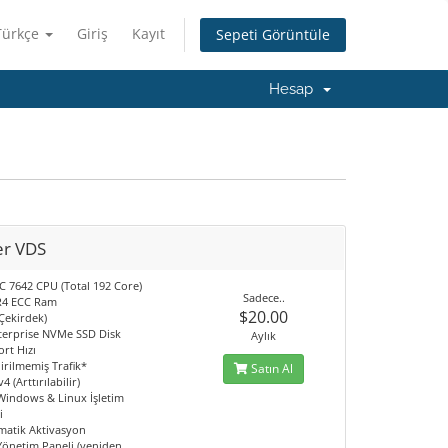
Türkçe
Giriş
Kayıt
Sepeti Görüntüle
Hesap
r VDS
 7642 CPU (Total 192 Core)
Sadece..
R4 ECC Ram
$20.00
Çekirdek)
terprise NVMe SSD Disk
Aylık
rt Hızı
irilmemiş Trafik*
Satın Al
4 (Arttırılabilir)
 Windows & Linux İşletim
i
matik Aktivasyon
 Yönetim Paneli (yeniden