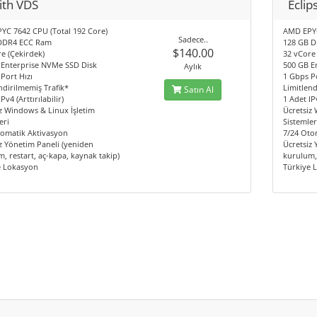
ith VDS
Eclip
YC 7642 CPU (Total 192 Core)
AMD EPYC
Sadece..
DDR4 ECC Ram
128 GB 
$140.00
e (Çekirdek)
32 vCore
 Enterprise NVMe SSD Disk
500 GB E
Aylık
Port Hızı
1 Gbps Po
ndirilmemiş Trafik*
Limitlend
Satın Al
Pv4 (Arttırılabilir)
1 Adet IPv
z Windows & Linux İşletim
Ücretsiz
eri
Sistemler
tomatik Aktivasyon
7/24 Oto
z Yönetim Paneli (yeniden
Ücretsiz
, restart, aç-kapa, kaynak takip)
kurulum, 
e Lokasyon
Türkiye 