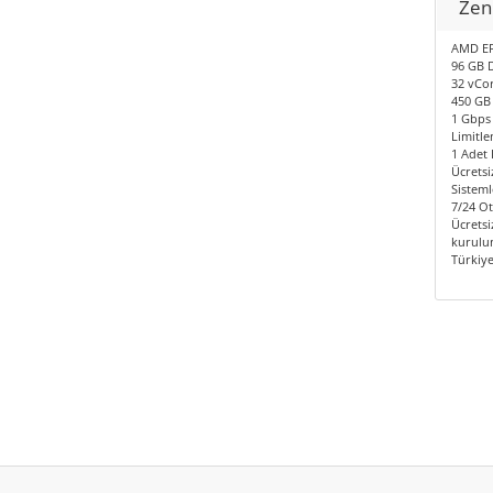
Zen
AMD EP
96 GB 
32 vCor
450 GB
1 Gbps 
Limitle
1 Adet I
Ücretsi
Sisteml
7/24 O
Ücretsi
kurulum
Türkiy