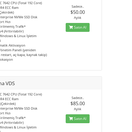
 7642 CPU (Total 192 Core)
Sadece..
DR4 ECC Ram
$50.00
Çekirdek)
nterprise NVMe SSD Disk
Aylık
rt Hızı
irilmemiş Trafik*
Satın Al
4 (Arttırılabilir)
 Windows & Linux İşletim
i
matik Aktivasyon
 Yönetim Paneli (yeniden
restart, aç-kapa, kaynak takip)
Lokasyon
ma VDS
 7642 CPU (Total 192 Core)
Sadece..
DR4 ECC Ram
$85.00
 (Çekirdek)
nterprise NVMe SSD Disk
Aylık
rt Hızı
irilmemiş Trafik*
Satın Al
4 (Arttırılabilir)
 Windows & Linux İşletim
i