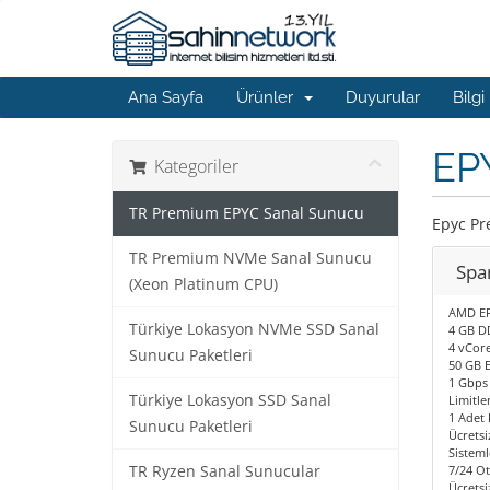
Ana Sayfa
Ürünler
Duyurular
Bilgi
EP
Kategoriler
TR Premium EPYC Sanal Sunucu
Epyc P
TR Premium NVMe Sanal Sunucu
Spa
(Xeon Platinum CPU)
AMD EP
Türkiye Lokasyon NVMe SSD Sanal
4 GB D
4 vCore
Sunucu Paketleri
50 GB 
1 Gbps 
Türkiye Lokasyon SSD Sanal
Limitle
1 Adet I
Sunucu Paketleri
Ücretsi
Sisteml
TR Ryzen Sanal Sunucular
7/24 O
Ücretsi