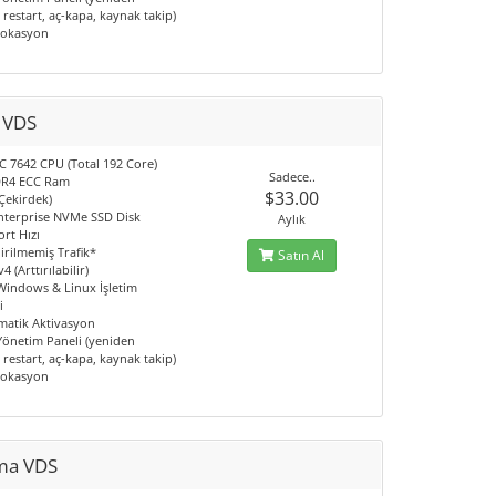
restart, aç-kapa, kaynak takip)
Lokasyon
e VDS
 7642 CPU (Total 192 Core)
Sadece..
DR4 ECC Ram
$33.00
Çekirdek)
nterprise NVMe SSD Disk
Aylık
rt Hızı
irilmemiş Trafik*
Satın Al
4 (Arttırılabilir)
 Windows & Linux İşletim
i
matik Aktivasyon
 Yönetim Paneli (yeniden
restart, aç-kapa, kaynak takip)
Lokasyon
ma VDS