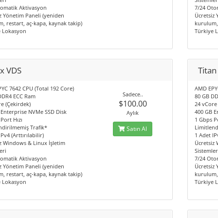
tomatik Aktivasyon
7/24 Oto
z Yönetim Paneli (yeniden
Ücretsiz
, restart, aç-kapa, kaynak takip)
kurulum, 
e Lokasyon
Türkiye 
x VDS
Titan
YC 7642 CPU (Total 192 Core)
AMD EPYC
Sadece..
DDR4 ECC Ram
80 GB D
$100.00
e (Çekirdek)
24 vCore
 Enterprise NVMe SSD Disk
400 GB E
Aylık
Port Hızı
1 Gbps Po
ndirilmemiş Trafik*
Limitlend
Satın Al
Pv4 (Arttırılabilir)
1 Adet IPv
z Windows & Linux İşletim
Ücretsiz
eri
Sistemler
tomatik Aktivasyon
7/24 Oto
z Yönetim Paneli (yeniden
Ücretsiz
, restart, aç-kapa, kaynak takip)
kurulum, 
e Lokasyon
Türkiye 