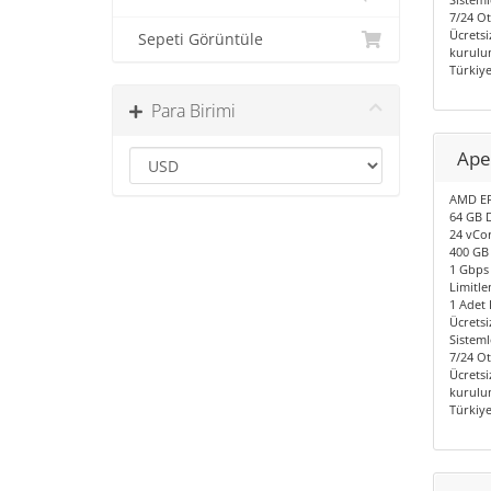
7/24 O
Ücretsi
Sepeti Görüntüle
kurulum
Türkiy
Para Birimi
Ape
AMD EP
64 GB 
24 vCor
400 GB
1 Gbps 
Limitle
1 Adet I
Ücretsi
Sisteml
7/24 O
Ücretsi
kurulum
Türkiy