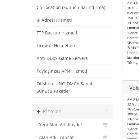
AMD EP
Co-Location (Sunucu Barındırma)
16 GB 
8 vCore
150 GB
IP Adresi Hizmeti
1 Gbps 
Limitle
FTP Backup Hizmeti
1 Adet I
Ücretsi
Sisteml
Firewall Hizmetleri
7/24 O
Ücretsi
kurulum
Anti-DDoS Game Servers
Türkiy
Paylaşımsız VPN Hizmeti
Offshore - NO DMCA Sanal
Vol
Sunucu Paketleri
AMD EP
32 GB 
16 vCor
İşlemler
300 GB
1 Gbps 
Limitle
Yeni Alan Adı Kaydet
1 Adet I
Ücretsi
Alan Adı Transferi
Sisteml