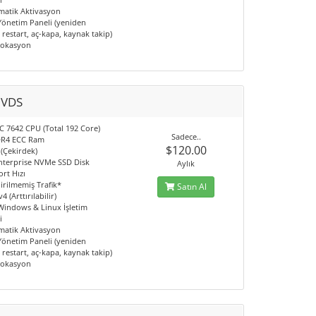
matik Aktivasyon
 Yönetim Paneli (yeniden
restart, aç-kapa, kaynak takip)
Lokasyon
 VDS
 7642 CPU (Total 192 Core)
Sadece..
DR4 ECC Ram
$120.00
 (Çekirdek)
nterprise NVMe SSD Disk
Aylık
rt Hızı
irilmemiş Trafik*
Satın Al
4 (Arttırılabilir)
 Windows & Linux İşletim
i
matik Aktivasyon
 Yönetim Paneli (yeniden
restart, aç-kapa, kaynak takip)
Lokasyon