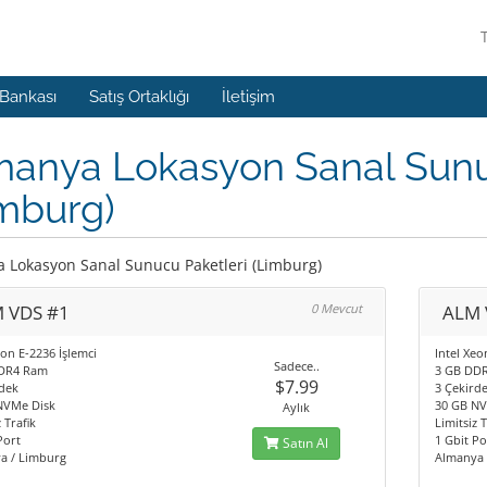
 Bankası
Satış Ortaklığı
İletişim
manya Lokasyon Sanal Sunu
mburg)
 Lokasyon Sanal Sunucu Paketleri (Limburg)
 VDS #1
0 Mevcut
ALM 
eon E-2236 İşlemci
Intel Xeo
Sadece..
DR4 Ram
3 GB DD
$7.99
dek
3 Çekird
NVMe Disk
30 GB NV
Aylık
 Trafik
Limitsiz T
Port
1 Gbit Po
Satın Al
a / Limburg
Almanya 