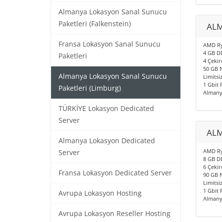
Almanya Lokasyon Sanal Sunucu
Paketleri (Falkenstein)
ALM
Fransa Lokasyon Sanal Sunucu
AMD Ry
4 GB D
Paketleri
4 Çekir
50 GB 
Almanya Lokasyon Sanal Sunucu
Limitsiz
1 Gbit 
Paketleri (Limburg)
Almany
TÜRKİYE Lokasyon Dedicated
Server
ALM
Almanya Lokasyon Dedicated
AMD Ry
Server
8 GB D
6 Çekir
Fransa Lokasyon Dedicated Server
90 GB 
Limitsiz
1 Gbit 
Avrupa Lokasyon Hosting
Almany
Avrupa Lokasyon Reseller Hosting