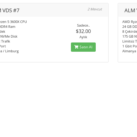
 VDS #7
2 Mevcut
ALM 
zen 5 3600X CPU
AMD Ryz
Sadece..
DDR4 Ram
24 GB D
$32.00
dek
8 Çekird
 NVMe Disk
175 GB N
Aylık
 Trafik
Limitsiz T
Port
1 Gbit Po
Satın Al
a / Limburg
Almanya 