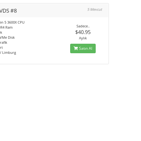
VDS #8
5 Mevcut
en 5 3600X CPU
Sadece..
DR4 Ram
$40.95
ek
VMe Disk
Aylık
rafik
rt
Satın Al
/ Limburg