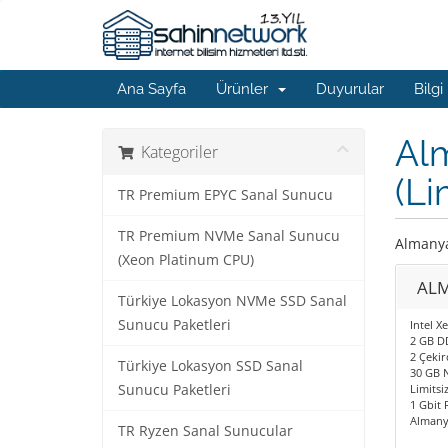
Ana Sayfa
Ürünler
Duyurular
Bilgi
Al
Kategoriler
(Li
TR Premium EPYC Sanal Sunucu
TR Premium NVMe Sanal Sunucu
Almanya
(Xeon Platinum CPU)
ALM
Türkiye Lokasyon NVMe SSD Sanal
Sunucu Paketleri
Intel X
2 GB D
2 Çekir
Türkiye Lokasyon SSD Sanal
30 GB 
Sunucu Paketleri
Limitsiz
1 Gbit 
Almany
TR Ryzen Sanal Sunucular