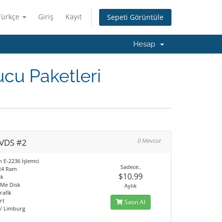
Türkçe
Giriş
Kayıt
Sepeti Görüntüle
Hesap
cu Paketleri
VDS #2
0 Mevcut
n E-2236 İşlemci
Sadece..
R4 Ram
$10.99
ek
Me Disk
Aylık
rafik
rt
Satın Al
/ Limburg