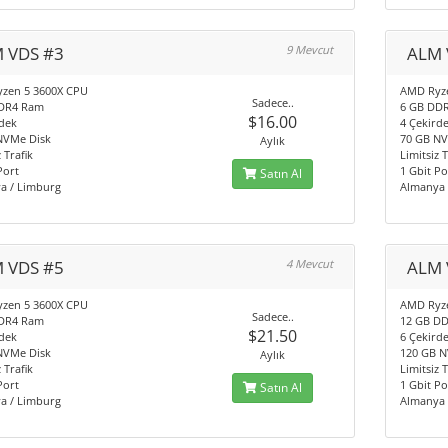
 VDS #3
9 Mevcut
ALM 
zen 5 3600X CPU
AMD Ryz
Sadece..
DR4 Ram
6 GB DD
$16.00
dek
4 Çekird
NVMe Disk
70 GB NV
Aylık
 Trafik
Limitsiz T
Port
1 Gbit Po
Satın Al
a / Limburg
Almanya 
 VDS #5
4 Mevcut
ALM 
zen 5 3600X CPU
AMD Ryz
Sadece..
DR4 Ram
12 GB D
$21.50
dek
6 Çekird
NVMe Disk
120 GB N
Aylık
 Trafik
Limitsiz T
Port
1 Gbit Po
Satın Al
a / Limburg
Almanya 