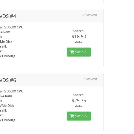
VDS #4
2 Mevcut
en 5 3600X CPU
Sadece..
R4 Ram
$18.50
ek
Me Disk
Aylık
rafik
rt
Satın Al
/ Limburg
VDS #6
1 Mevcut
en 5 3600X CPU
Sadece..
DR4 Ram
$25.75
ek
VMe Disk
Aylık
rafik
rt
Satın Al
/ Limburg