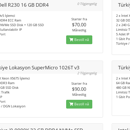
Dell R230 16 GB DDR4
0 Tilgjengelig
Türk
v5 İşlemci
2 x İntel
Starter fra
DDR4 ECC Ram
32 GB D
$70.00
 NVMe SSD Disk + 120 GB SSD
2 x 240 
Kullanılabilir IP
Limitsiz T
Månedlig
Port
5 Adet IP
1 Gbit Po
Bestill nå
Türkiye 
kiye Lokasyon SuperMicro 1026T v3
Türk
2 Tilgjengelig
el Xeon X5675 İşlemci
2 x Inte
DDR3 Ram
64 GB R
Starter fra
 GB SSD Disk
480 GB N
$90.00
 Trafik
Limitsiz T
Månedlig
IP
1 Gbit Po
Port
Bestill nå
e / DGN Lokasyon