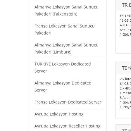
TR 
Almanya Lokasyon Sanal Sunucu
Paketleri (Falkenstein)
E3-1240
16 GB 
480 GB
Fransa Lokasyon Sanal Sunucu
/29 - 5 
Paketleri
1 Gbit 
Almanya Lokasyon Sanal Sunucu
Paketleri (Limburg)
TÜRKİYE Lokasyon Dedicated
Tür
Server
2 x İnt
Almanya Lokasyon Dedicated
64 GB 
2 x 480
Server
Limitsiz
5 Adet 
Fransa Lokasyon Dedicated Server
1 Gbit 
Türkiy
Avrupa Lokasyon Hosting
Avrupa Lokasyon Reseller Hosting