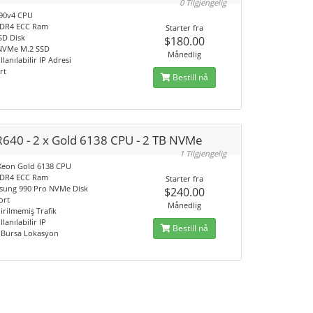
0 Tilgjengelig
690v4 CPU
DDR4 ECC Ram
Starter fra
SD Disk
$180.00
 NVMe M.2 SSD
Månedlig
llanılabilir IP Adresi
rt
Bestill nå
R640 - 2 x Gold 6138 CPU - 2 TB NVMe
1 Tilgjengelig
l Xeon Gold 6138 CPU
DDR4 ECC Ram
Starter fra
sung 990 Pro NVMe Disk
$240.00
ort
Månedlig
irilmemiş Trafik
llanılabilir IP
Bestill nå
- Bursa Lokasyon