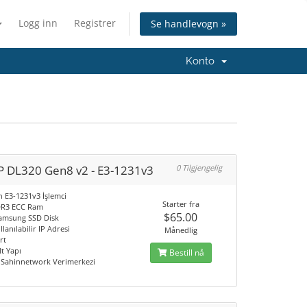
Logg inn
Registrer
Se handlevogn »
Konto
P DL320 Gen8 v2 - E3-1231v3
0 Tilgjengelig
n E3-1231v3 İşlemci
Starter fra
DR3 ECC Ram
$65.00
amsung SSD Disk
llanılabilir IP Adresi
Månedlig
rt
lt Yapı
Bestill nå
/ Sahinnetwork Verimerkezi