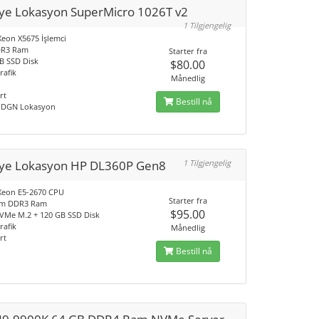
iye Lokasyon SuperMicro 1026T v2
1 Tilgjengelig
 Xeon X5675 İşlemci
DR3 Ram
Starter fra
GB SSD Disk
$80.00
rafik
Månedlig
rt
Bestill nå
/ DGN Lokasyon
iye Lokasyon HP DL360P Gen8
1 Tilgjengelig
l Xeon E5-2670 CPU
Starter fra
am DDR3 Ram
$95.00
VMe M.2 + 120 GB SSD Disk
rafik
Månedlig
rt
Bestill nå