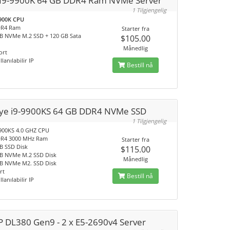
l I9-9900K 64 GB DDR4 Ram NVMe Server
1 Tilgjengelig
9900K CPU
DR4 Ram
Starter fra
GB NVMe M.2 SSD + 120 GB Sata
$105.00
Månedlig
ort
llanılabilir IP
Bestill nå
iye i9-9900KS 64 GB DDR4 NVMe SSD
1 Tilgjengelig
-9900KS 4.0 GHZ CPU
DR4 3000 MHz Ram
Starter fra
GB SSD Disk
$115.00
GB NVMe M.2 SSD Disk
Månedlig
GB NVMe M2. SSD Disk
rt
Bestill nå
llanılabilir IP
P DL380 Gen9 - 2 x E5-2690v4 Server