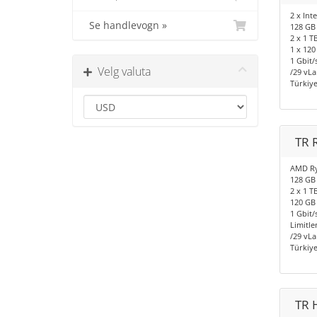
2 x Int
Se handlevogn »
128 GB
2 x 1 
1 x 120
1 Gbit/
Velg valuta
/29 vLan
Türkiye
TR 
AMD Ry
128 GB
2 x 1 
120 GB 
1 Gbit/
Limitle
/29 vLan
Türkiye
TR 