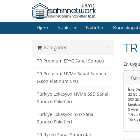
Hjem
Butikk
Nyheter
Kunnskapsb
TR
Kategorier
TR Premium EPYC Sanal Sunucu
En uygun
TR Premium NVMe Sanal Sunucu
Tür
(Xeon Platinum CPU)
İntel X
Türkiye Lokasyon NVMe SSD Sanal
32 GB 
500 GB
Sunucu Paketleri
Limitsiz
5 Adet 
Türkiye Lokasyon SSD Sanal
1 Gbit 
Türkiy
Sunucu Paketleri
TR Ryzen Sanal Sunucular