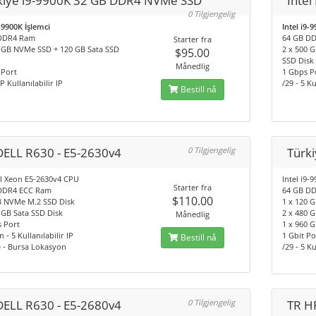
kiye i9-9900K 32 GB DDR4 NVMe SSD
Inte
0 Tilgjengelig
9-9900K İşlemci
Intel i9-
DDR4 Ram
64 GB D
Starter fra
0 GB NVMe SSD + 120 GB Sata SSD
2 x 500 
$95.00
SSD Disk
Månedlig
 Port
1 Gbps P
IP Kullanılabilir IP
/29 - 5 Ku
Bestill nå
DELL R630 - E5-2630v4
0 Tilgjengelig
Türk
el Xeon E5-2630v4 CPU
Intel i9
Starter fra
DDR4 ECC Ram
64 GB D
$110.00
TB NVMe M.2 SSD Disk
1 x 120 
 GB Sata SSD Disk
2 x 480 
Månedlig
s Port
1 x 960 
 - 5 Kullanılabilir IP
1 Gbit Po
Bestill nå
 - Bursa Lokasyon
/29 - 5 Ku
DELL R630 - E5-2680v4
0 Tilgjengelig
TR H