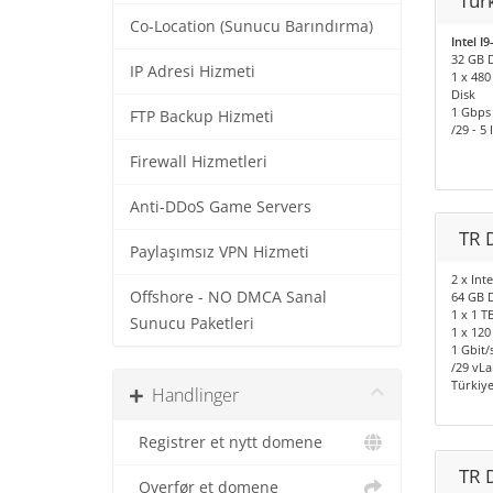
Tür
Co-Location (Sunucu Barındırma)
Intel I
32 GB 
IP Adresi Hizmeti
1 x 48
Disk
1 Gbps
FTP Backup Hizmeti
/29 - 5 
Firewall Hizmetleri
Anti-DDoS Game Servers
TR 
Paylaşımsız VPN Hizmeti
2 x Int
Offshore - NO DMCA Sanal
64 GB 
1 x 1 
Sunucu Paketleri
1 x 120
1 Gbit/
/29 vLan
Türkiye
Handlinger
Registrer et nytt domene
TR 
Overfør et domene