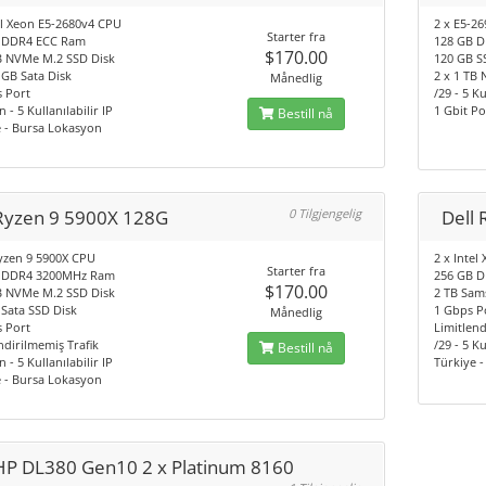
el Xeon E5-2680v4 CPU
2 x E5-2
Starter fra
 DDR4 ECC Ram
128 GB 
$170.00
TB NVMe M.2 SSD Disk
120 GB S
 GB Sata Disk
2 x 1 TB
Månedlig
s Port
/29 - 5 Ku
 - 5 Kullanılabilir IP
1 Gbit Po
Bestill nå
 - Bursa Lokasyon
Ryzen 9 5900X 128G
0 Tilgjengelig
Dell 
zen 9 5900X CPU
2 x Inte
Starter fra
 DDR4 3200MHz Ram
256 GB 
$170.00
TB NVMe M.2 SSD Disk
2 TB Sam
Sata SSD Disk
1 Gbps P
Månedlig
s Port
Limitlend
ndirilmemiş Trafik
/29 - 5 Ku
Bestill nå
 - 5 Kullanılabilir IP
Türkiye 
 - Bursa Lokasyon
HP DL380 Gen10 2 x Platinum 8160