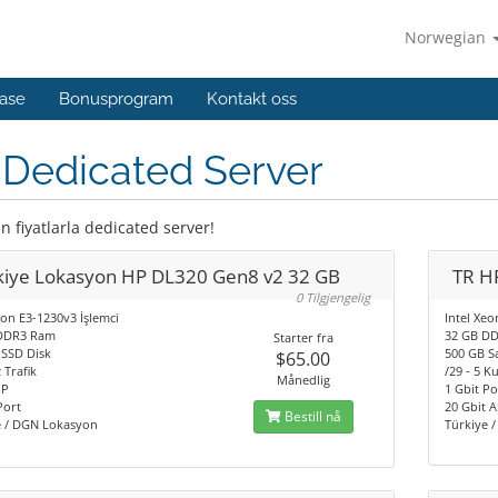
Norwegian
ase
Bonusprogram
Kontakt oss
 Dedicated Server
 fiyatlarla dedicated server!
kiye Lokasyon HP DL320 Gen8 v2 32 GB
TR H
0 Tilgjengelig
eon E3-1230v3 İşlemci
Intel Xeo
DDR3 Ram
32 GB D
Starter fra
 SSD Disk
500 GB S
$65.00
 Trafik
/29 - 5 Ku
Månedlig
IP
1 Gbit Po
Port
20 Gbit A
Bestill nå
e / DGN Lokasyon
Türkiye 