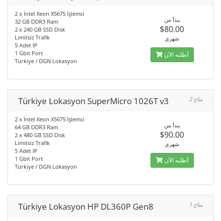
2 x İntel Xeon X5675 İşlemci
يبدأ من
32 GB DDR3 Ram
$80.00
2 x 240 GB SSD Disk
Limitsiz Trafik
شهري
5 Adet IP
1 Gbit Port
أطلبه الآن
Türkiye / DGN Lokasyon
Türkiye Lokasyon SuperMicro 1026T v3
2 متاح
2 x İntel Xeon X5675 İşlemci
يبدأ من
64 GB DDR3 Ram
$90.00
2 x 480 GB SSD Disk
Limitsiz Trafik
شهري
5 Adet IP
1 Gbit Port
أطلبه الآن
Türkiye / DGN Lokasyon
Türkiye Lokasyon HP DL360P Gen8
1 متاح