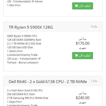
/29 - 5 Kullanılabilir IP Adresi
1 Gbit Port
أطلبه الآن
TR Ryzen 9 5900X 128G
0 متاح
AMD Ryzen 9 5900X CPU
يبدأ من
128 GB DDR4 3200MHz Ram
$170.00
2 x 1 TB NVMe M.2 SSD Disk
120 GB Sata SSD Disk
شهري
1 Gbit/s Port
Limitlendirilmemiş Trafik
أطلبه الآن
/29 vLan - 5 Kullanılabilir IP
Türkiye - Bursa Lokasyon
Dell R640 - 2 x Gold 6138 CPU - 2 TB NVMe
1 متاح
2 x Intel Xeon Gold 6138 CPU
يبدأ من
256 GB DDR4 ECC Ram
$240.00
2 TB Samsung 990 Pro NVMe Disk
1 Gbps Port
شهري
Limitlendirilmemiş Trafik