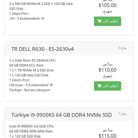
2 x 500 GB NVMe M.2 SSD + 120 GB Sata
$105.00
SSD Disk
شهري
1 Gbps Port
/29 - 5 Kullanılabilir IP
أطلبه الآن
TR DELL R630 - E5-2630v4
0 متاح
2 x Intel Xeon E5-2630v4 CPU
يبدأ من
64 GB DDR4 ECC Ram
$110.00
1 x 1 TB NVMe M.2 SSD Disk
1 x 120 GB Sata SSD Disk
شهري
1 Gbit/s Port
/29 vLan - 5 Kullanılabilir IP
أطلبه الآن
Türkiye - Bursa Lokasyon
Türkiye i9-9900KS 64 GB DDR4 NVMe SSD
1 متاح
Intel i9-9900KS 4.0 GHZ CPU
يبدأ من
64 GB DDR4 3000 MHz Ram
$115.00
1 x 120 GB SSD Disk