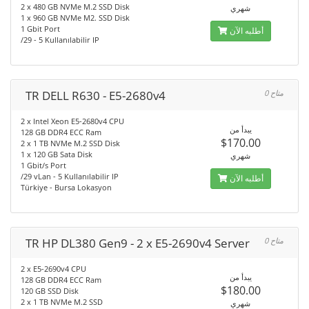
2 x 480 GB NVMe M.2 SSD Disk
شهري
1 x 960 GB NVMe M2. SSD Disk
1 Gbit Port
أطلبه الآن
/29 - 5 Kullanılabilir IP
TR DELL R630 - E5-2680v4
0 متاح
2 x Intel Xeon E5-2680v4 CPU
يبدأ من
128 GB DDR4 ECC Ram
$170.00
2 x 1 TB NVMe M.2 SSD Disk
1 x 120 GB Sata Disk
شهري
1 Gbit/s Port
/29 vLan - 5 Kullanılabilir IP
أطلبه الآن
Türkiye - Bursa Lokasyon
TR HP DL380 Gen9 - 2 x E5-2690v4 Server
0 متاح
2 x E5-2690v4 CPU
يبدأ من
128 GB DDR4 ECC Ram
$180.00
120 GB SSD Disk
2 x 1 TB NVMe M.2 SSD
شهري