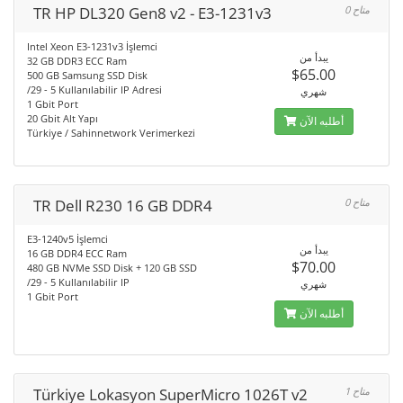
TR HP DL320 Gen8 v2 - E3-1231v3
0 متاح
Intel Xeon E3-1231v3 İşlemci
يبدأ من
32 GB DDR3 ECC Ram
$65.00
500 GB Samsung SSD Disk
/29 - 5 Kullanılabilir IP Adresi
شهري
1 Gbit Port
20 Gbit Alt Yapı
أطلبه الآن
Türkiye / Sahinnetwork Verimerkezi
TR Dell R230 16 GB DDR4
0 متاح
E3-1240v5 İşlemci
يبدأ من
16 GB DDR4 ECC Ram
$70.00
480 GB NVMe SSD Disk + 120 GB SSD
/29 - 5 Kullanılabilir IP
شهري
1 Gbit Port
أطلبه الآن
Türkiye Lokasyon SuperMicro 1026T v2
1 متاح