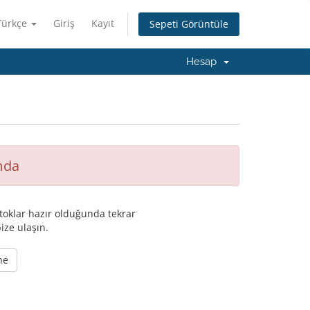
Türkçe
Giriş
Kayıt
Sepeti Görüntüle
Hesap
mda
oklar hazır olduğunda tekrar
ize ulaşın.
ne