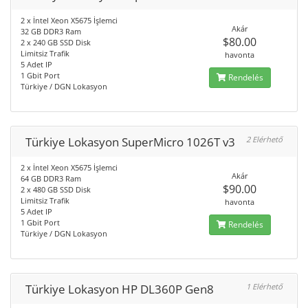
2 x İntel Xeon X5675 İşlemci
Akár
32 GB DDR3 Ram
$80.00
2 x 240 GB SSD Disk
Limitsiz Trafik
havonta
5 Adet IP
1 Gbit Port
Rendelés
Türkiye / DGN Lokasyon
Türkiye Lokasyon SuperMicro 1026T v3
2 Elérhető
2 x İntel Xeon X5675 İşlemci
Akár
64 GB DDR3 Ram
$90.00
2 x 480 GB SSD Disk
Limitsiz Trafik
havonta
5 Adet IP
1 Gbit Port
Rendelés
Türkiye / DGN Lokasyon
Türkiye Lokasyon HP DL360P Gen8
1 Elérhető