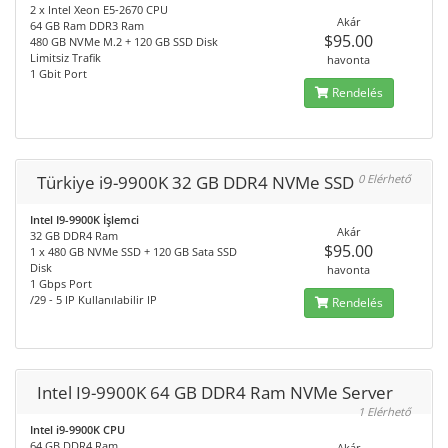
2 x Intel Xeon E5-2670 CPU
Akár
64 GB Ram DDR3 Ram
$95.00
480 GB NVMe M.2 + 120 GB SSD Disk
Limitsiz Trafik
havonta
1 Gbit Port
Rendelés
Türkiye i9-9900K 32 GB DDR4 NVMe SSD
0 Elérhető
Intel I9-9900K İşlemci
Akár
32 GB DDR4 Ram
$95.00
1 x 480 GB NVMe SSD + 120 GB Sata SSD
Disk
havonta
1 Gbps Port
/29 - 5 IP Kullanılabilir IP
Rendelés
Intel I9-9900K 64 GB DDR4 Ram NVMe Server
1 Elérhető
Intel i9-9900K CPU
64 GB DDR4 Ram
Akár