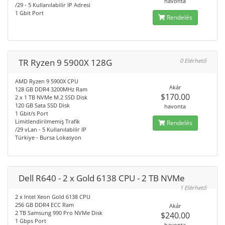
havonta
/29 - 5 Kullanılabilir IP Adresi
1 Gbit Port
Rendelés
TR Ryzen 9 5900X 128G
0 Elérhető
AMD Ryzen 9 5900X CPU
Akár
128 GB DDR4 3200MHz Ram
$170.00
2 x 1 TB NVMe M.2 SSD Disk
120 GB Sata SSD Disk
havonta
1 Gbit/s Port
Limitlendirilmemiş Trafik
Rendelés
/29 vLan - 5 Kullanılabilir IP
Türkiye - Bursa Lokasyon
Dell R640 - 2 x Gold 6138 CPU - 2 TB NVMe
1 Elérhető
2 x Intel Xeon Gold 6138 CPU
256 GB DDR4 ECC Ram
Akár
2 TB Samsung 990 Pro NVMe Disk
$240.00
1 Gbps Port
havonta