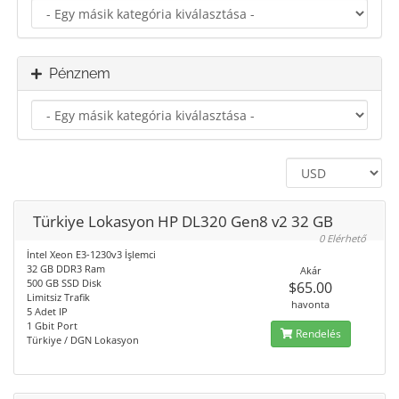
Pénznem
Türkiye Lokasyon HP DL320 Gen8 v2 32 GB
0 Elérhető
İntel Xeon E3-1230v3 İşlemci
32 GB DDR3 Ram
Akár
500 GB SSD Disk
$65.00
Limitsiz Trafik
havonta
5 Adet IP
1 Gbit Port
Rendelés
Türkiye / DGN Lokasyon