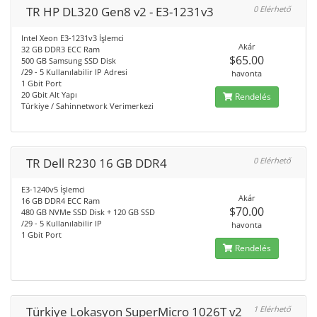
TR HP DL320 Gen8 v2 - E3-1231v3
0 Elérhető
Intel Xeon E3-1231v3 İşlemci
Akár
32 GB DDR3 ECC Ram
$65.00
500 GB Samsung SSD Disk
/29 - 5 Kullanılabilir IP Adresi
havonta
1 Gbit Port
20 Gbit Alt Yapı
Rendelés
Türkiye / Sahinnetwork Verimerkezi
TR Dell R230 16 GB DDR4
0 Elérhető
E3-1240v5 İşlemci
Akár
16 GB DDR4 ECC Ram
$70.00
480 GB NVMe SSD Disk + 120 GB SSD
/29 - 5 Kullanılabilir IP
havonta
1 Gbit Port
Rendelés
Türkiye Lokasyon SuperMicro 1026T v2
1 Elérhető