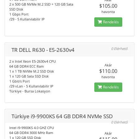
2 x 500 GB NVMe M.2 SSD + 120 GB Sata
$105.00
SSD Disk
havonta
1 Gbps Port
/29 - 5 Kullanılabilir IP
Rendelés
TR DELL R630 - E5-2630v4
0 Elérhető
2 x Intel Xeon E5-2630v4 CPU
Akár
64 GB DDR4 ECC Ram
$110.00
1 x 1 TB NVMe M.2 SSD Disk
1 x 120 GB Sata SSD Disk
havonta
1 Gbit/s Port
/29 vLan - 5 Kullanılabilir IP
Rendelés
Türkiye - Bursa Lokasyon
Türkiye i9-9900KS 64 GB DDR4 NVMe SSD
0 Elérhető
Intel i9-9900KS 4.0 GHZ CPU
64 GB DDR4 3000 MHz Ram
Akár
1 x 120 GB SSD Disk