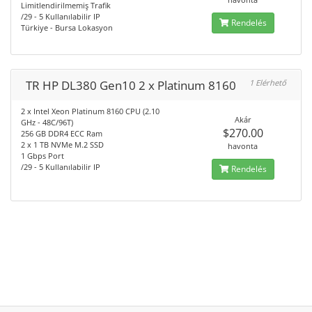
Limitlendirilmemiş Trafik
/29 - 5 Kullanılabilir IP
Rendelés
Türkiye - Bursa Lokasyon
TR HP DL380 Gen10 2 x Platinum 8160
1 Elérhető
2 x Intel Xeon Platinum 8160 CPU (2.10
Akár
GHz - 48C/96T)
$270.00
256 GB DDR4 ECC Ram
2 x 1 TB NVMe M.2 SSD
havonta
1 Gbps Port
/29 - 5 Kullanılabilir IP
Rendelés