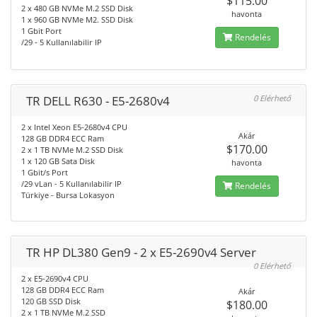
$115.00
2 x 480 GB NVMe M.2 SSD Disk
havonta
1 x 960 GB NVMe M2. SSD Disk
1 Gbit Port
Rendelés
/29 - 5 Kullanılabilir IP
TR DELL R630 - E5-2680v4
0 Elérhető
2 x Intel Xeon E5-2680v4 CPU
Akár
128 GB DDR4 ECC Ram
$170.00
2 x 1 TB NVMe M.2 SSD Disk
1 x 120 GB Sata Disk
havonta
1 Gbit/s Port
/29 vLan - 5 Kullanılabilir IP
Rendelés
Türkiye - Bursa Lokasyon
TR HP DL380 Gen9 - 2 x E5-2690v4 Server
0 Elérhető
2 x E5-2690v4 CPU
128 GB DDR4 ECC Ram
Akár
120 GB SSD Disk
$180.00
2 x 1 TB NVMe M.2 SSD