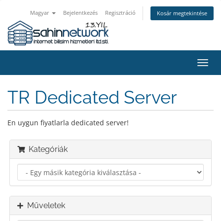
Magyar
Bejelentkezés
Regisztráció
Kosár megtekintése
Váltá
a
navig
TR Dedicated Server
En uygun fiyatlarla dedicated server!
Kategóriák
Műveletek