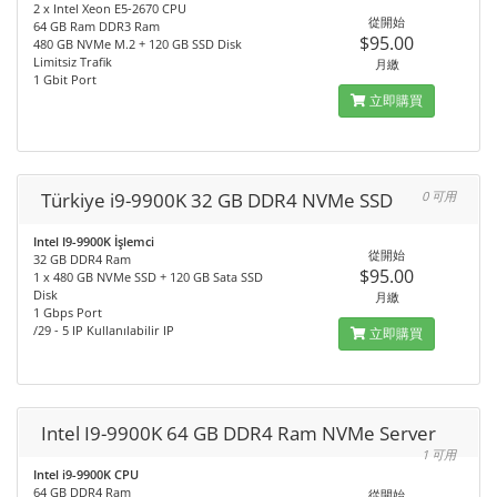
2 x Intel Xeon E5-2670 CPU
從開始
64 GB Ram DDR3 Ram
$95.00
480 GB NVMe M.2 + 120 GB SSD Disk
Limitsiz Trafik
月繳
1 Gbit Port
立即購買
Türkiye i9-9900K 32 GB DDR4 NVMe SSD
0 可用
Intel I9-9900K İşlemci
從開始
32 GB DDR4 Ram
$95.00
1 x 480 GB NVMe SSD + 120 GB Sata SSD
Disk
月繳
1 Gbps Port
/29 - 5 IP Kullanılabilir IP
立即購買
Intel I9-9900K 64 GB DDR4 Ram NVMe Server
1 可用
Intel i9-9900K CPU
64 GB DDR4 Ram
從開始