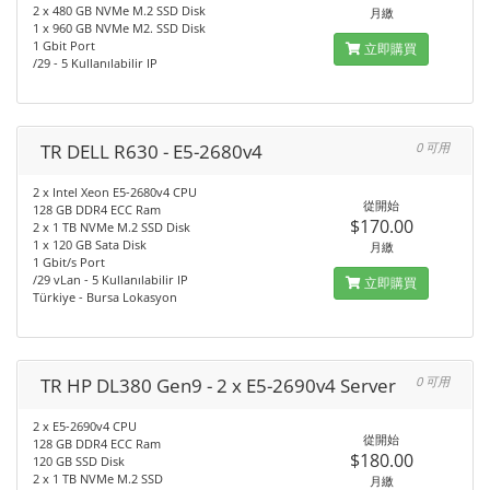
2 x 480 GB NVMe M.2 SSD Disk
月繳
1 x 960 GB NVMe M2. SSD Disk
1 Gbit Port
立即購買
/29 - 5 Kullanılabilir IP
TR DELL R630 - E5-2680v4
0 可用
2 x Intel Xeon E5-2680v4 CPU
從開始
128 GB DDR4 ECC Ram
$170.00
2 x 1 TB NVMe M.2 SSD Disk
1 x 120 GB Sata Disk
月繳
1 Gbit/s Port
/29 vLan - 5 Kullanılabilir IP
立即購買
Türkiye - Bursa Lokasyon
TR HP DL380 Gen9 - 2 x E5-2690v4 Server
0 可用
2 x E5-2690v4 CPU
從開始
128 GB DDR4 ECC Ram
$180.00
120 GB SSD Disk
2 x 1 TB NVMe M.2 SSD
月繳