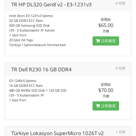
TR HP DL320 Gen8 v2 - E3-1231v3
0 可用
Intel Xeon E3-1231v3 İşlemci
從開始
32 GB DDR3 ECC Ram
$65.00
500 GB Samsung SSD Disk
/29 - 5 Kullanılabilir IP Adresi
月繳
1 Gbit Port
20 Gbit Alt Yapı
立即購買
Türkiye / Sahinnetwork Verimerkezi
TR Dell R230 16 GB DDR4
0 可用
E3-1240v5 İşlemci
從開始
16 GB DDR4 ECC Ram
$70.00
480 GB NVMe SSD Disk + 120 GB SSD
/29 - 5 Kullanılabilir IP
月繳
1 Gbit Port
立即購買
Türkiye Lokasyon SuperMicro 1026T v2
1 可用