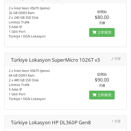
2 x İntel Xeon X5675 İşlemci
從開始
32 GB DDR3 Ram
$80.00
2 x 240 GB SSD Disk
Limitsiz Trafik
月繳
5 Adet IP
1 Gbit Port
立即購買
Türkiye / DGN Lokasyon
Türkiye Lokasyon SuperMicro 1026T v3
2 可用
2 x İntel Xeon X5675 İşlemci
從開始
64 GB DDR3 Ram
$90.00
2 x 480 GB SSD Disk
Limitsiz Trafik
月繳
5 Adet IP
1 Gbit Port
立即購買
Türkiye / DGN Lokasyon
Türkiye Lokasyon HP DL360P Gen8
1 可用