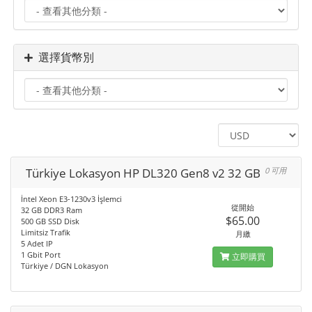
選擇貨幣別
Türkiye Lokasyon HP DL320 Gen8 v2 32 GB
0 可用
İntel Xeon E3-1230v3 İşlemci
從開始
32 GB DDR3 Ram
$65.00
500 GB SSD Disk
Limitsiz Trafik
月繳
5 Adet IP
1 Gbit Port
立即購買
Türkiye / DGN Lokasyon