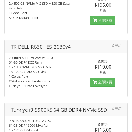
2 x 500 GB NVMe M.2 SSD + 120 GB Sata
$105.00
SSD Disk
月繳
1 Gbps Port
/29 - 5 Kullanılabilir IP
立即購買
TR DELL R630 - E5-2630v4
0 可用
2 x Intel Xeon E5-2630v4 CPU
從開始
64 GB DDR4 ECC Ram
$110.00
1 x 1 TB NVMe M.2 SSD Disk
1 x 120 GB Sata SSD Disk
月繳
1 Gbit/s Port
/29 vLan - 5 Kullanılabilir IP
立即購買
Türkiye - Bursa Lokasyon
Türkiye i9-9900KS 64 GB DDR4 NVMe SSD
0 可用
Intel i9-9900KS 4.0 GHZ CPU
從開始
64 GB DDR4 3000 MHz Ram
$115.00
1 x 120 GB SSD Disk