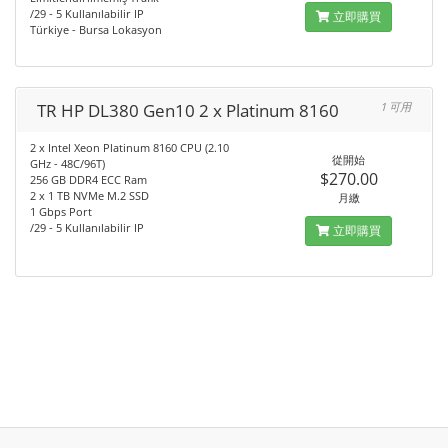
/29 - 5 Kullanılabilir IP
立即購買
Türkiye - Bursa Lokasyon
TR HP DL380 Gen10 2 x Platinum 8160
1 可用
2 x Intel Xeon Platinum 8160 CPU (2.10
從開始
GHz - 48C/96T)
$270.00
256 GB DDR4 ECC Ram
2 x 1 TB NVMe M.2 SSD
月繳
1 Gbps Port
/29 - 5 Kullanılabilir IP
立即購買