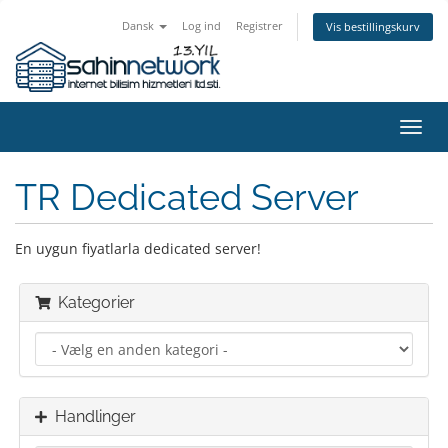
Dansk
Log ind
Registrer
Vis bestillingskurv
Skift
navig
TR Dedicated Server
En uygun fiyatlarla dedicated server!
Kategorier
Handlinger