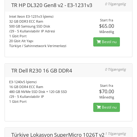
TR HP DL320 Gen8 v2 - E3-1231v3
0 Tilgængelig
Intel Xeon E3-1231v3 İşlemci
Start fra
32 GB DDR3 ECC Ram
$65.00
500 GB Samsung SSD Disk
/29 - 5 Kullanılabilir IP Adresi
Månedlig
1 Gbit Port
20 Gbit Alt Yapı
Bestil nu
Türkiye / Sahinnetwork Verimerkezi
TR Dell R230 16 GB DDR4
0 Tilgængelig
E3-1240v5 İşlemci
Start fra
16 GB DDR4 ECC Ram
$70.00
480 GB NVMe SSD Disk + 120 GB SSD
/29 - 5 Kullanılabilir IP
Månedlig
1 Gbit Port
Bestil nu
Türkiye Lokasyon SuperMicro 1026T v2
1 Tilgængelig