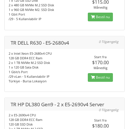
1 x 120 GB SSD Disk
$115.00
2 x 480 GB NVMe M.2 SSD Disk
Månedlig
1 x 960 GB NVMe M2. SSD Disk
1 Gbit Port
Bestil nu
/29 - 5 Kullanılabilir IP
TR DELL R630 - E5-2680v4
0 Tilgængelig
2 x Intel Xeon E5-2680v4 CPU
Start fra
128 GB DDR4 ECC Ram
$170.00
2 x 1 TB NVMe M.2 SSD Disk
1 x 120 GB Sata Disk
Månedlig
1 Gbit/s Port
/29 vLan - 5 Kullanılabilir IP
Bestil nu
Türkiye - Bursa Lokasyon
TR HP DL380 Gen9 - 2 x E5-2690v4 Server
0 Tilgængelig
2 x E5-2690v4 CPU
128 GB DDR4 ECC Ram
Start fra
120 GB SSD Disk
$180.00
2 x 1 TB NVMe M.2 SSD