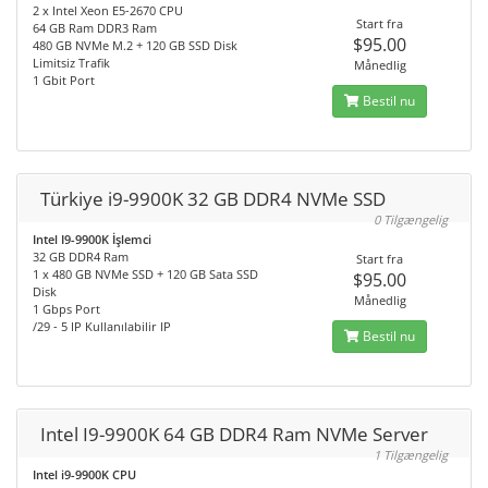
2 x Intel Xeon E5-2670 CPU
Start fra
64 GB Ram DDR3 Ram
$95.00
480 GB NVMe M.2 + 120 GB SSD Disk
Limitsiz Trafik
Månedlig
1 Gbit Port
Bestil nu
Türkiye i9-9900K 32 GB DDR4 NVMe SSD
0 Tilgængelig
Intel I9-9900K İşlemci
32 GB DDR4 Ram
Start fra
1 x 480 GB NVMe SSD + 120 GB Sata SSD
$95.00
Disk
Månedlig
1 Gbps Port
/29 - 5 IP Kullanılabilir IP
Bestil nu
Intel I9-9900K 64 GB DDR4 Ram NVMe Server
1 Tilgængelig
Intel i9-9900K CPU