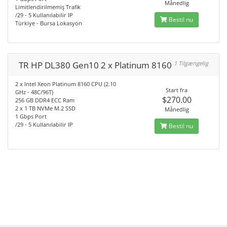
Månedlig
Limitlendirilmemiş Trafik
/29 - 5 Kullanılabilir IP
Bestil nu
Türkiye - Bursa Lokasyon
TR HP DL380 Gen10 2 x Platinum 8160
1 Tilgængelig
2 x Intel Xeon Platinum 8160 CPU (2.10
Start fra
GHz - 48C/96T)
$270.00
256 GB DDR4 ECC Ram
2 x 1 TB NVMe M.2 SSD
Månedlig
1 Gbps Port
/29 - 5 Kullanılabilir IP
Bestil nu