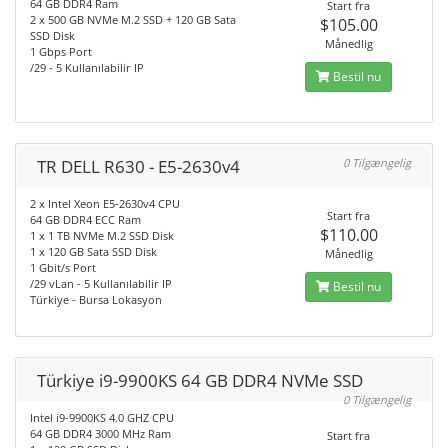
64 GB DDR4 Ram
Start fra
2 x 500 GB NVMe M.2 SSD + 120 GB Sata
$105.00
SSD Disk
Månedlig
1 Gbps Port
/29 - 5 Kullanılabilir IP
Bestil nu
TR DELL R630 - E5-2630v4
0 Tilgængelig
2 x Intel Xeon E5-2630v4 CPU
Start fra
64 GB DDR4 ECC Ram
$110.00
1 x 1 TB NVMe M.2 SSD Disk
1 x 120 GB Sata SSD Disk
Månedlig
1 Gbit/s Port
/29 vLan - 5 Kullanılabilir IP
Bestil nu
Türkiye - Bursa Lokasyon
Türkiye i9-9900KS 64 GB DDR4 NVMe SSD
0 Tilgængelig
Intel i9-9900KS 4.0 GHZ CPU
64 GB DDR4 3000 MHz Ram
Start fra