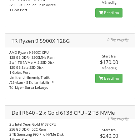
Månedlig
/29 - 5 Kullanılabilir IP Adresi
1 Gbit Port
Bestil nu
TR Ryzen 9 5900X 128G
0 Tilgængelig
AMD Ryzen 9 5900X CPU
Start fra
128 GB DDR4 3200MHz Ram
$170.00
2 x 1 TB NVMe M.2 SSD Disk
120 GB Sata SSD Disk
Månedlig
1 Gbit/s Port
Limitlendirilmemiş Trafik
Bestil nu
/29 vLan - 5 Kullanılabilir IP
Türkiye - Bursa Lokasyon
Dell R640 - 2 x Gold 6138 CPU - 2 TB NVMe
1 Tilgængelig
2 x Intel Xeon Gold 6138 CPU
256 GB DDR4 ECC Ram
Start fra
2 TB Samsung 990 Pro NVMe Disk
$240.00
1 Gbps Port