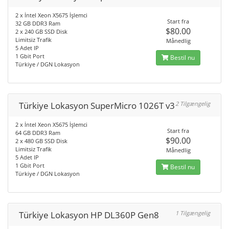
2 x İntel Xeon X5675 İşlemci
Start fra
32 GB DDR3 Ram
$80.00
2 x 240 GB SSD Disk
Limitsiz Trafik
Månedlig
5 Adet IP
1 Gbit Port
Bestil nu
Türkiye / DGN Lokasyon
Türkiye Lokasyon SuperMicro 1026T v3
2 Tilgængelig
2 x İntel Xeon X5675 İşlemci
Start fra
64 GB DDR3 Ram
$90.00
2 x 480 GB SSD Disk
Limitsiz Trafik
Månedlig
5 Adet IP
1 Gbit Port
Bestil nu
Türkiye / DGN Lokasyon
Türkiye Lokasyon HP DL360P Gen8
1 Tilgængelig