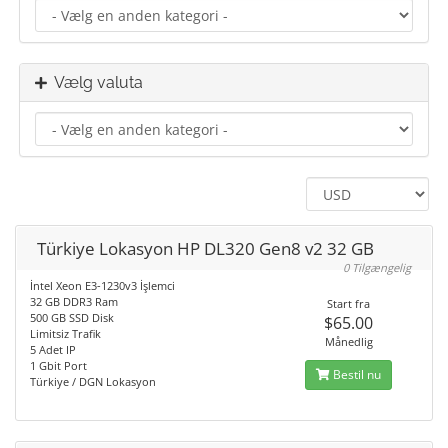
Vælg valuta
Türkiye Lokasyon HP DL320 Gen8 v2 32 GB
0 Tilgængelig
İntel Xeon E3-1230v3 İşlemci
32 GB DDR3 Ram
Start fra
500 GB SSD Disk
$65.00
Limitsiz Trafik
Månedlig
5 Adet IP
1 Gbit Port
Bestil nu
Türkiye / DGN Lokasyon