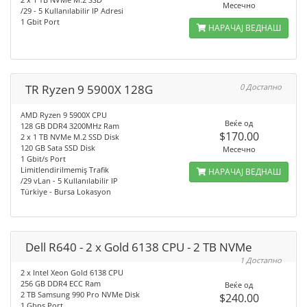
Месечно
/29 - 5 Kullanılabilir IP Adresi
1 Gbit Port
НАРАЧАЈ ВЕДНАШ
TR Ryzen 9 5900X 128G
0 Достапно
AMD Ryzen 9 5900X CPU
Веќе од
128 GB DDR4 3200MHz Ram
$170.00
2 x 1 TB NVMe M.2 SSD Disk
120 GB Sata SSD Disk
Месечно
1 Gbit/s Port
Limitlendirilmemiş Trafik
НАРАЧАЈ ВЕДНАШ
/29 vLan - 5 Kullanılabilir IP
Türkiye - Bursa Lokasyon
Dell R640 - 2 x Gold 6138 CPU - 2 TB NVMe
1 Достапно
2 x Intel Xeon Gold 6138 CPU
256 GB DDR4 ECC Ram
Веќе од
2 TB Samsung 990 Pro NVMe Disk
$240.00
1 Gbps Port