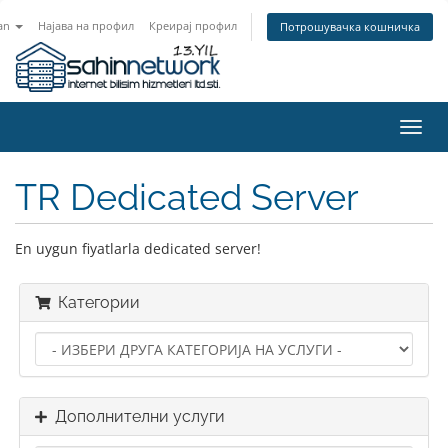
an
Најава на профил
Креирај профил
Потрошувачка кошничка
Вклу
ја
нави
TR Dedicated Server
En uygun fiyatlarla dedicated server!
Категории
Дополнителни услуги