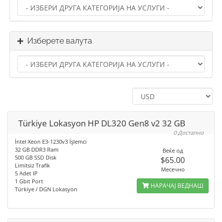
Изберете валута
Türkiye Lokasyon HP DL320 Gen8 v2 32 GB
0 Достапно
İntel Xeon E3-1230v3 İşlemci
32 GB DDR3 Ram
Веќе од
500 GB SSD Disk
$65.00
Limitsiz Trafik
Месечно
5 Adet IP
1 Gbit Port
НАРАЧАЈ ВЕДНАШ
Türkiye / DGN Lokasyon