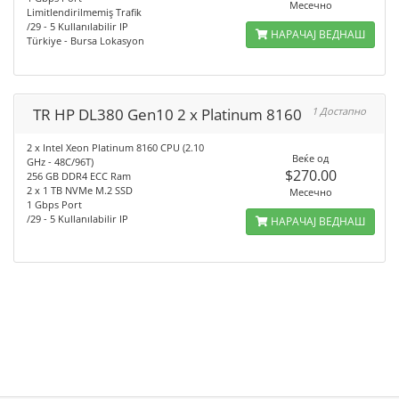
Месечно
Limitlendirilmemiş Trafik
/29 - 5 Kullanılabilir IP
НАРАЧАЈ ВЕДНАШ
Türkiye - Bursa Lokasyon
TR HP DL380 Gen10 2 x Platinum 8160
1 Достапно
2 x Intel Xeon Platinum 8160 CPU (2.10
Веќе од
GHz - 48C/96T)
$270.00
256 GB DDR4 ECC Ram
2 x 1 TB NVMe M.2 SSD
Месечно
1 Gbps Port
/29 - 5 Kullanılabilir IP
НАРАЧАЈ ВЕДНАШ