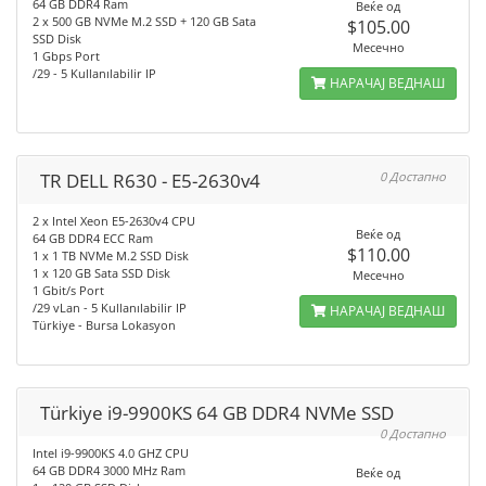
64 GB DDR4 Ram
Веќе од
2 x 500 GB NVMe M.2 SSD + 120 GB Sata
$105.00
SSD Disk
Месечно
1 Gbps Port
/29 - 5 Kullanılabilir IP
НАРАЧАЈ ВЕДНАШ
TR DELL R630 - E5-2630v4
0 Достапно
2 x Intel Xeon E5-2630v4 CPU
Веќе од
64 GB DDR4 ECC Ram
$110.00
1 x 1 TB NVMe M.2 SSD Disk
1 x 120 GB Sata SSD Disk
Месечно
1 Gbit/s Port
/29 vLan - 5 Kullanılabilir IP
НАРАЧАЈ ВЕДНАШ
Türkiye - Bursa Lokasyon
Türkiye i9-9900KS 64 GB DDR4 NVMe SSD
0 Достапно
Intel i9-9900KS 4.0 GHZ CPU
64 GB DDR4 3000 MHz Ram
Веќе од