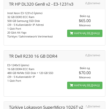
TR HP DL320 Gen8 v2 - E3-1231v3
0 Достапно
Intel Xeon E3-1231v3 İşlemci
Веќе од
32 GB DDR3 ECC Ram
$65.00
500 GB Samsung SSD Disk
/29 - 5 Kullanılabilir IP Adresi
Месечно
1 Gbit Port
20 Gbit Alt Yapı
НАРАЧАЈ ВЕДНАШ
Türkiye / Sahinnetwork Verimerkezi
TR Dell R230 16 GB DDR4
0 Достапно
E3-1240v5 İşlemci
Веќе од
16 GB DDR4 ECC Ram
$70.00
480 GB NVMe SSD Disk + 120 GB SSD
/29 - 5 Kullanılabilir IP
Месечно
1 Gbit Port
НАРАЧАЈ ВЕДНАШ
Türkiye Lokasyon SuperMicro 1026T v2
1 Достапно