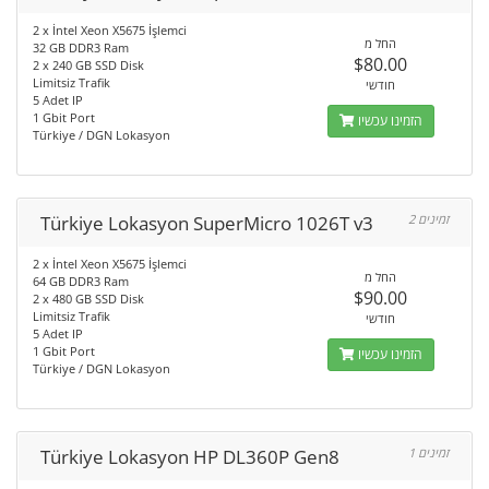
2 x İntel Xeon X5675 İşlemci
החל מ
32 GB DDR3 Ram
$80.00
2 x 240 GB SSD Disk
Limitsiz Trafik
חודשי
5 Adet IP
1 Gbit Port
הזמינו עכשיו
Türkiye / DGN Lokasyon
Türkiye Lokasyon SuperMicro 1026T v3
2 זמינים
2 x İntel Xeon X5675 İşlemci
החל מ
64 GB DDR3 Ram
$90.00
2 x 480 GB SSD Disk
Limitsiz Trafik
חודשי
5 Adet IP
1 Gbit Port
הזמינו עכשיו
Türkiye / DGN Lokasyon
Türkiye Lokasyon HP DL360P Gen8
1 זמינים