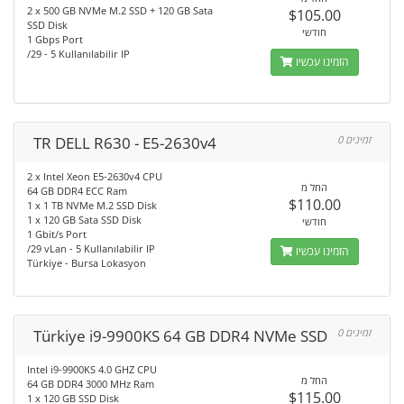
2 x 500 GB NVMe M.2 SSD + 120 GB Sata
$105.00
SSD Disk
חודשי
1 Gbps Port
/29 - 5 Kullanılabilir IP
הזמינו עכשיו
TR DELL R630 - E5-2630v4
0 זמינים
2 x Intel Xeon E5-2630v4 CPU
החל מ
64 GB DDR4 ECC Ram
$110.00
1 x 1 TB NVMe M.2 SSD Disk
1 x 120 GB Sata SSD Disk
חודשי
1 Gbit/s Port
/29 vLan - 5 Kullanılabilir IP
הזמינו עכשיו
Türkiye - Bursa Lokasyon
Türkiye i9-9900KS 64 GB DDR4 NVMe SSD
0 זמינים
Intel i9-9900KS 4.0 GHZ CPU
החל מ
64 GB DDR4 3000 MHz Ram
$115.00
1 x 120 GB SSD Disk