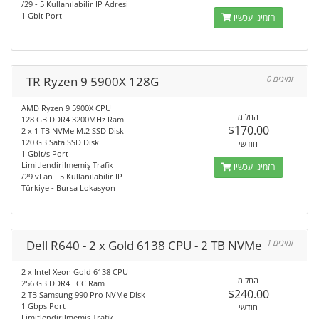
/29 - 5 Kullanılabilir IP Adresi
1 Gbit Port
הזמינו עכשיו
TR Ryzen 9 5900X 128G
0 זמינים
AMD Ryzen 9 5900X CPU
החל מ
128 GB DDR4 3200MHz Ram
$170.00
2 x 1 TB NVMe M.2 SSD Disk
120 GB Sata SSD Disk
חודשי
1 Gbit/s Port
Limitlendirilmemiş Trafik
הזמינו עכשיו
/29 vLan - 5 Kullanılabilir IP
Türkiye - Bursa Lokasyon
Dell R640 - 2 x Gold 6138 CPU - 2 TB NVMe
1 זמינים
2 x Intel Xeon Gold 6138 CPU
החל מ
256 GB DDR4 ECC Ram
$240.00
2 TB Samsung 990 Pro NVMe Disk
1 Gbps Port
חודשי
Limitlendirilmemiş Trafik