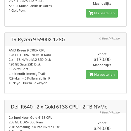
2 x 1 TB NVMe M.2 SSD
Maandelijks
/29 - 5 Kullanılabilir IP Adresi
1 Gbit Port
Nu bestellen
TR Ryzen 9 5900X 128G
0 Beschikbaar
AMD Ryzen 9 5900X CPU
Vanaf
128 GB DDR4 3200MHz Ram
$170.00
2 x 1 TB NVMe M.2 SSD Disk
120 GB Sata SSD Disk
Maandelijks
1 Gbit/s Port
Limitlendirilmemiş Trafik
Nu bestellen
/29 vLan - 5 Kullanılabilir IP
Türkiye - Bursa Lokasyon
Dell R640 - 2 x Gold 6138 CPU - 2 TB NVMe
1 Beschikbaar
2 x Intel Xeon Gold 6138 CPU
256 GB DDR4 ECC Ram
Vanaf
2 TB Samsung 990 Pro NVMe Disk
$240.00