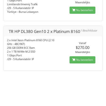
1 Gbps Port
Maandelijks
Limitlendirilmemiş Trafik
/29 - 5 Kullanılabilir IP
Nu bestellen
Türkiye - Bursa Lokasyon
TR HP DL380 Gen10 2 x Platinum 8160
1 Beschikbaar
2 x Intel Xeon Platinum 8160 CPU (2.10
Vanaf
GHz - 48C/96T)
$270.00
256 GB DDR4 ECC Ram
2 x 1 TB NVMe M.2 SSD
Maandelijks
1 Gbps Port
/29 - 5 Kullanılabilir IP
Nu bestellen