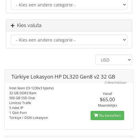
Kies valuta
Türkiye Lokasyon HP DL320 Gen8 v2 32 GB
0 Beschikbaar
İntel Xeon E3-1230v3 İşlemci
32 GB DDR3 Ram
Vanaf
500 GB SSD Disk
$65.00
Limitsiz Trafik
Maandelijks
5 Adet IP
1 Gbit Port
Nu bestellen
Türkiye / DGN Lokasyon