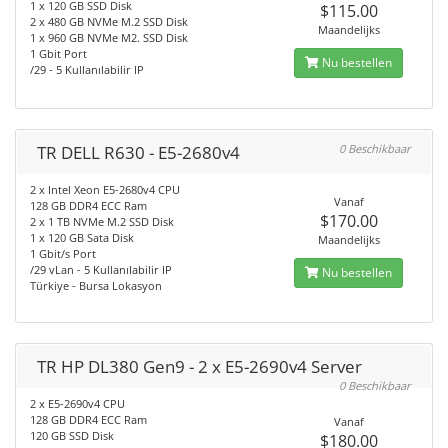
1 x 120 GB SSD Disk
$115.00
2 x 480 GB NVMe M.2 SSD Disk
Maandelijks
1 x 960 GB NVMe M2. SSD Disk
1 Gbit Port
Nu bestellen
/29 - 5 Kullanılabilir IP
TR DELL R630 - E5-2680v4
0 Beschikbaar
2 x Intel Xeon E5-2680v4 CPU
Vanaf
128 GB DDR4 ECC Ram
$170.00
2 x 1 TB NVMe M.2 SSD Disk
1 x 120 GB Sata Disk
Maandelijks
1 Gbit/s Port
/29 vLan - 5 Kullanılabilir IP
Nu bestellen
Türkiye - Bursa Lokasyon
TR HP DL380 Gen9 - 2 x E5-2690v4 Server
0 Beschikbaar
2 x E5-2690v4 CPU
128 GB DDR4 ECC Ram
Vanaf
120 GB SSD Disk
$180.00