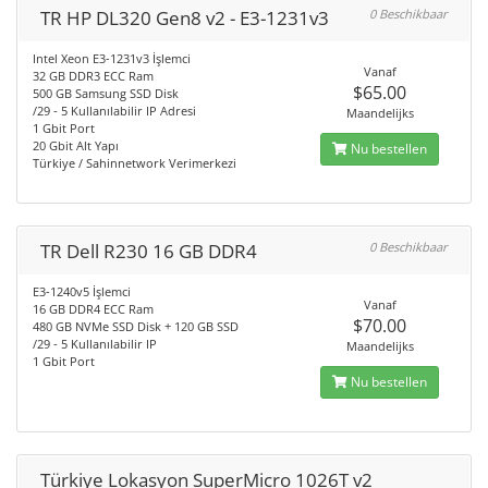
TR HP DL320 Gen8 v2 - E3-1231v3
0 Beschikbaar
Intel Xeon E3-1231v3 İşlemci
Vanaf
32 GB DDR3 ECC Ram
$65.00
500 GB Samsung SSD Disk
/29 - 5 Kullanılabilir IP Adresi
Maandelijks
1 Gbit Port
20 Gbit Alt Yapı
Nu bestellen
Türkiye / Sahinnetwork Verimerkezi
TR Dell R230 16 GB DDR4
0 Beschikbaar
E3-1240v5 İşlemci
Vanaf
16 GB DDR4 ECC Ram
$70.00
480 GB NVMe SSD Disk + 120 GB SSD
/29 - 5 Kullanılabilir IP
Maandelijks
1 Gbit Port
Nu bestellen
Türkiye Lokasyon SuperMicro 1026T v2