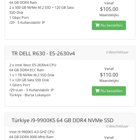
64 GB DDR4 Ram
Vanaf
2 x 500 GB NVMe M.2 SSD + 120 GB Sata
$105.00
SSD Disk
Maandelijks
1 Gbps Port
/29 - 5 Kullanılabilir IP
Nu bestellen
TR DELL R630 - E5-2630v4
0 Beschikbaar
2 x Intel Xeon E5-2630v4 CPU
Vanaf
64 GB DDR4 ECC Ram
$110.00
1 x 1 TB NVMe M.2 SSD Disk
1 x 120 GB Sata SSD Disk
Maandelijks
1 Gbit/s Port
/29 vLan - 5 Kullanılabilir IP
Nu bestellen
Türkiye - Bursa Lokasyon
Türkiye i9-9900KS 64 GB DDR4 NVMe SSD
0 Beschikbaar
Intel i9-9900KS 4.0 GHZ CPU
64 GB DDR4 3000 MHz Ram
Vanaf