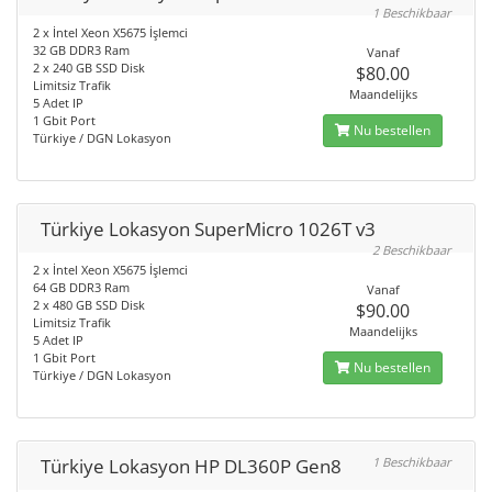
1 Beschikbaar
2 x İntel Xeon X5675 İşlemci
32 GB DDR3 Ram
Vanaf
2 x 240 GB SSD Disk
$80.00
Limitsiz Trafik
Maandelijks
5 Adet IP
1 Gbit Port
Nu bestellen
Türkiye / DGN Lokasyon
Türkiye Lokasyon SuperMicro 1026T v3
2 Beschikbaar
2 x İntel Xeon X5675 İşlemci
64 GB DDR3 Ram
Vanaf
2 x 480 GB SSD Disk
$90.00
Limitsiz Trafik
Maandelijks
5 Adet IP
1 Gbit Port
Nu bestellen
Türkiye / DGN Lokasyon
Türkiye Lokasyon HP DL360P Gen8
1 Beschikbaar