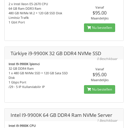
2 x Intel Xeon E5-2670 CPU
Vanaf
64 GB Ram DDR3 Ram
$95.00
480 GB NVMe M.2 + 120 GB SSD Disk
Limitsiz Trafik
Maandelijks
1 Gbit Port
Nu bestellen
Türkiye i9-9900K 32 GB DDR4 NVMe SSD
0 Beschikbaar
Intel I9-9900K İşlemci
32 GB DDR4 Ram
Vanaf
1 x 480 GB NVMe SSD + 120 GB Sata SSD
$95.00
Disk
Maandelijks
1 Gbps Port
/29 - 5 IP Kullanılabilir IP
Nu bestellen
Intel I9-9900K 64 GB DDR4 Ram NVMe Server
1 Beschikbaar
Intel i9-9900K CPU