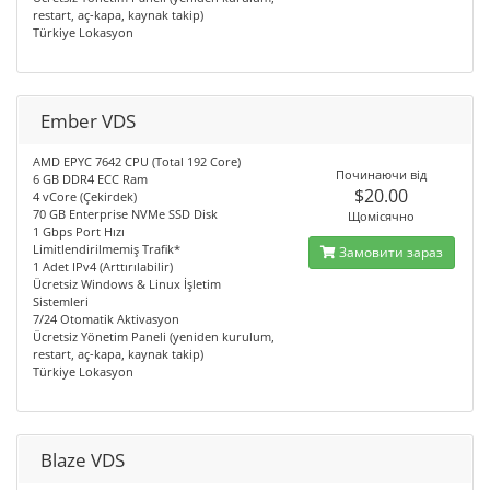
restart, aç-kapa, kaynak takip)
Türkiye Lokasyon
Ember VDS
AMD EPYC 7642 CPU (Total 192 Core)
Починаючи від
6 GB DDR4 ECC Ram
$20.00
4 vCore (Çekirdek)
70 GB Enterprise NVMe SSD Disk
Щомісячно
1 Gbps Port Hızı
Limitlendirilmemiş Trafik*
Замовити зараз
1 Adet IPv4 (Arttırılabilir)
Ücretsiz Windows & Linux İşletim
Sistemleri
7/24 Otomatik Aktivasyon
Ücretsiz Yönetim Paneli (yeniden kurulum,
restart, aç-kapa, kaynak takip)
Türkiye Lokasyon
Blaze VDS