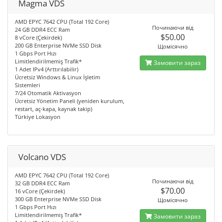
Magma VDS
AMD EPYC 7642 CPU (Total 192 Core)
Починаючи від
24 GB DDR4 ECC Ram
$50.00
8 vCore (Çekirdek)
200 GB Enterprise NVMe SSD Disk
Щомісячно
1 Gbps Port Hızı
Limitlendirilmemiş Trafik*
Замовити зараз
1 Adet IPv4 (Arttırılabilir)
Ücretsiz Windows & Linux İşletim
Sistemleri
7/24 Otomatik Aktivasyon
Ücretsiz Yönetim Paneli (yeniden kurulum,
restart, aç-kapa, kaynak takip)
Türkiye Lokasyon
Volcano VDS
AMD EPYC 7642 CPU (Total 192 Core)
Починаючи від
32 GB DDR4 ECC Ram
$70.00
16 vCore (Çekirdek)
300 GB Enterprise NVMe SSD Disk
Щомісячно
1 Gbps Port Hızı
Limitlendirilmemiş Trafik*
Замовити зараз