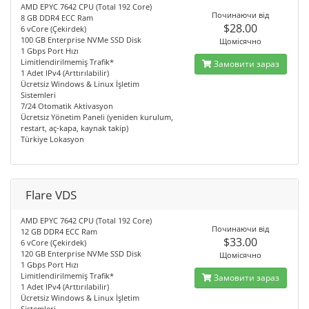
AMD EPYC 7642 CPU (Total 192 Core)
Починаючи від
8 GB DDR4 ECC Ram
$28.00
6 vCore (Çekirdek)
100 GB Enterprise NVMe SSD Disk
Щомісячно
1 Gbps Port Hızı
Limitlendirilmemiş Trafik*
Замовити зараз
1 Adet IPv4 (Arttırılabilir)
Ücretsiz Windows & Linux İşletim
Sistemleri
7/24 Otomatik Aktivasyon
Ücretsiz Yönetim Paneli (yeniden kurulum,
restart, aç-kapa, kaynak takip)
Türkiye Lokasyon
Flare VDS
AMD EPYC 7642 CPU (Total 192 Core)
Починаючи від
12 GB DDR4 ECC Ram
$33.00
6 vCore (Çekirdek)
120 GB Enterprise NVMe SSD Disk
Щомісячно
1 Gbps Port Hızı
Limitlendirilmemiş Trafik*
Замовити зараз
1 Adet IPv4 (Arttırılabilir)
Ücretsiz Windows & Linux İşletim
Sistemleri