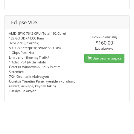
Eclipse VDS
AMD EPYC 7642 CPU (Total 192 Core)
Починаючи від
128 GB DDR4 ECC Ram
$160.00
32 vCore (Çekirdek)
500 GB Enterprise NVMe SSD Disk
Щомісячно
1 Gbps Port Hızı
Limitlendirilmemiş Trafik*
Замовити зараз
1 Adet IPv4 (Arttırılabilir)
Ücretsiz Windows & Linux İşletim
Sistemleri
7/24 Otomatik Aktivasyon
Ücretsiz Yönetim Paneli (yeniden kurulum,
restart, aç-kapa, kaynak takip)
Türkiye Lokasyon