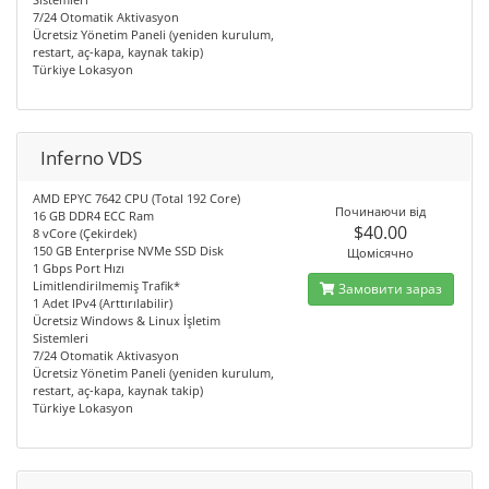
7/24 Otomatik Aktivasyon
Ücretsiz Yönetim Paneli (yeniden kurulum,
restart, aç-kapa, kaynak takip)
Türkiye Lokasyon
Inferno VDS
AMD EPYC 7642 CPU (Total 192 Core)
Починаючи від
16 GB DDR4 ECC Ram
$40.00
8 vCore (Çekirdek)
150 GB Enterprise NVMe SSD Disk
Щомісячно
1 Gbps Port Hızı
Limitlendirilmemiş Trafik*
Замовити зараз
1 Adet IPv4 (Arttırılabilir)
Ücretsiz Windows & Linux İşletim
Sistemleri
7/24 Otomatik Aktivasyon
Ücretsiz Yönetim Paneli (yeniden kurulum,
restart, aç-kapa, kaynak takip)
Türkiye Lokasyon