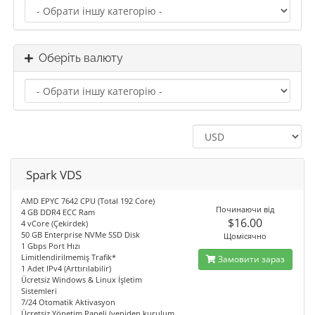
Оберіть валюту
Spark VDS
AMD EPYC 7642 CPU (Total 192 Core)
Починаючи від
4 GB DDR4 ECC Ram
$16.00
4 vCore (Çekirdek)
50 GB Enterprise NVMe SSD Disk
Щомісячно
1 Gbps Port Hızı
Limitlendirilmemiş Trafik*
Замовити зараз
1 Adet IPv4 (Arttırılabilir)
Ücretsiz Windows & Linux İşletim
Sistemleri
7/24 Otomatik Aktivasyon
Ücretsiz Yönetim Paneli (yeniden kurulum,