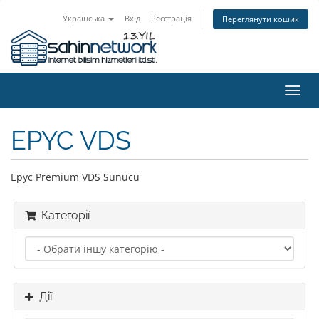
Українська
Вхід
Реєстрація
Переглянути кошик
Пере
наві
EPYC VDS
Epyc Premium VDS Sunucu
Категорії
Дії