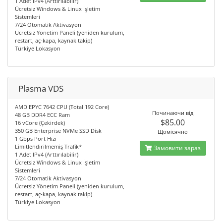
1 Adet IPv4 (Arttırılabilir)
Ücretsiz Windows & Linux İşletim
Sistemleri
7/24 Otomatik Aktivasyon
Ücretsiz Yönetim Paneli (yeniden kurulum,
restart, aç-kapa, kaynak takip)
Türkiye Lokasyon
Plasma VDS
AMD EPYC 7642 CPU (Total 192 Core)
Починаючи від
48 GB DDR4 ECC Ram
$85.00
16 vCore (Çekirdek)
350 GB Enterprise NVMe SSD Disk
Щомісячно
1 Gbps Port Hızı
Limitlendirilmemiş Trafik*
Замовити зараз
1 Adet IPv4 (Arttırılabilir)
Ücretsiz Windows & Linux İşletim
Sistemleri
7/24 Otomatik Aktivasyon
Ücretsiz Yönetim Paneli (yeniden kurulum,
restart, aç-kapa, kaynak takip)
Türkiye Lokasyon