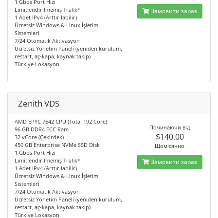
1 Gbps Port Hızı
Limitlendirilmemiş Trafik*
Замовити зараз
1 Adet IPv4 (Arttırılabilir)
Ücretsiz Windows & Linux İşletim
Sistemleri
7/24 Otomatik Aktivasyon
Ücretsiz Yönetim Paneli (yeniden kurulum,
restart, aç-kapa, kaynak takip)
Türkiye Lokasyon
Zenith VDS
AMD EPYC 7642 CPU (Total 192 Core)
Починаючи від
96 GB DDR4 ECC Ram
$140.00
32 vCore (Çekirdek)
450 GB Enterprise NVMe SSD Disk
Щомісячно
1 Gbps Port Hızı
Limitlendirilmemiş Trafik*
Замовити зараз
1 Adet IPv4 (Arttırılabilir)
Ücretsiz Windows & Linux İşletim
Sistemleri
7/24 Otomatik Aktivasyon
Ücretsiz Yönetim Paneli (yeniden kurulum,
restart, aç-kapa, kaynak takip)
Türkiye Lokasyon