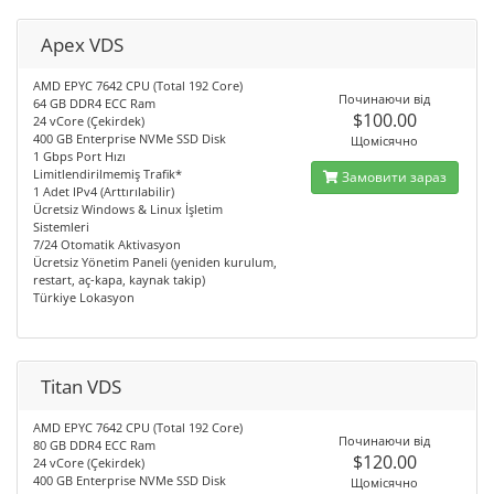
Apex VDS
AMD EPYC 7642 CPU (Total 192 Core)
Починаючи від
64 GB DDR4 ECC Ram
$100.00
24 vCore (Çekirdek)
400 GB Enterprise NVMe SSD Disk
Щомісячно
1 Gbps Port Hızı
Limitlendirilmemiş Trafik*
Замовити зараз
1 Adet IPv4 (Arttırılabilir)
Ücretsiz Windows & Linux İşletim
Sistemleri
7/24 Otomatik Aktivasyon
Ücretsiz Yönetim Paneli (yeniden kurulum,
restart, aç-kapa, kaynak takip)
Türkiye Lokasyon
Titan VDS
AMD EPYC 7642 CPU (Total 192 Core)
Починаючи від
80 GB DDR4 ECC Ram
$120.00
24 vCore (Çekirdek)
400 GB Enterprise NVMe SSD Disk
Щомісячно