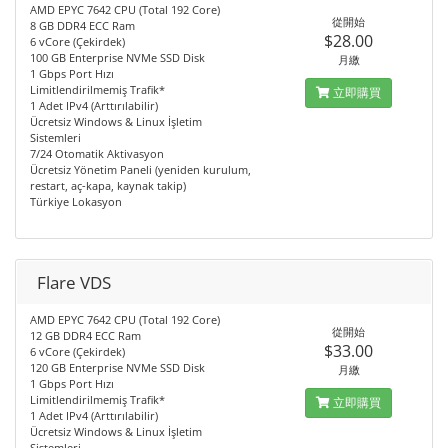
AMD EPYC 7642 CPU (Total 192 Core)
從開始
8 GB DDR4 ECC Ram
$28.00
6 vCore (Çekirdek)
100 GB Enterprise NVMe SSD Disk
月繳
1 Gbps Port Hızı
Limitlendirilmemiş Trafik*
立即購買
1 Adet IPv4 (Arttırılabilir)
Ücretsiz Windows & Linux İşletim
Sistemleri
7/24 Otomatik Aktivasyon
Ücretsiz Yönetim Paneli (yeniden kurulum,
restart, aç-kapa, kaynak takip)
Türkiye Lokasyon
Flare VDS
AMD EPYC 7642 CPU (Total 192 Core)
從開始
12 GB DDR4 ECC Ram
$33.00
6 vCore (Çekirdek)
120 GB Enterprise NVMe SSD Disk
月繳
1 Gbps Port Hızı
Limitlendirilmemiş Trafik*
立即購買
1 Adet IPv4 (Arttırılabilir)
Ücretsiz Windows & Linux İşletim
Sistemleri