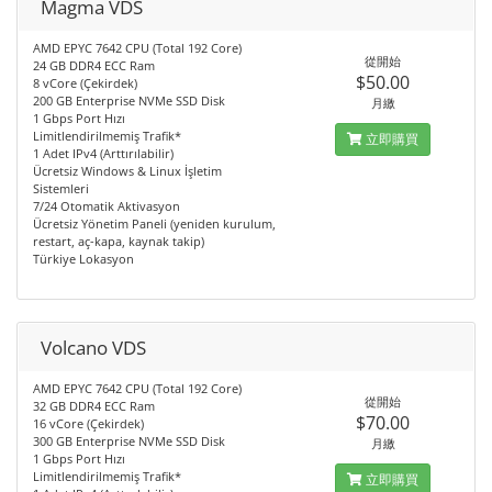
Magma VDS
AMD EPYC 7642 CPU (Total 192 Core)
從開始
24 GB DDR4 ECC Ram
$50.00
8 vCore (Çekirdek)
200 GB Enterprise NVMe SSD Disk
月繳
1 Gbps Port Hızı
Limitlendirilmemiş Trafik*
立即購買
1 Adet IPv4 (Arttırılabilir)
Ücretsiz Windows & Linux İşletim
Sistemleri
7/24 Otomatik Aktivasyon
Ücretsiz Yönetim Paneli (yeniden kurulum,
restart, aç-kapa, kaynak takip)
Türkiye Lokasyon
Volcano VDS
AMD EPYC 7642 CPU (Total 192 Core)
從開始
32 GB DDR4 ECC Ram
$70.00
16 vCore (Çekirdek)
300 GB Enterprise NVMe SSD Disk
月繳
1 Gbps Port Hızı
Limitlendirilmemiş Trafik*
立即購買