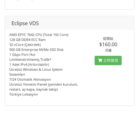
Eclipse VDS
AMD EPYC 7642 CPU (Total 192 Core)
從開始
128 GB DDR4 ECC Ram
$160.00
32 vCore (Çekirdek)
500 GB Enterprise NVMe SSD Disk
月繳
1 Gbps Port Hızı
Limitlendirilmemiş Trafik*
立即購買
1 Adet IPv4 (Arttırılabilir)
Ücretsiz Windows & Linux İşletim
Sistemleri
7/24 Otomatik Aktivasyon
Ücretsiz Yönetim Paneli (yeniden kurulum,
restart, aç-kapa, kaynak takip)
Türkiye Lokasyon