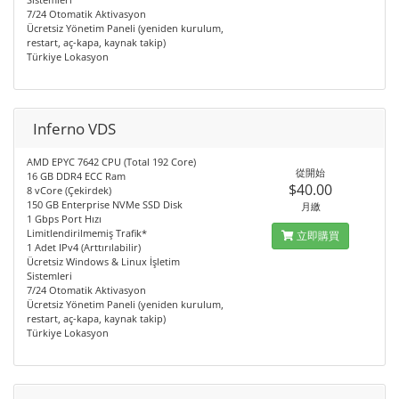
7/24 Otomatik Aktivasyon
Ücretsiz Yönetim Paneli (yeniden kurulum,
restart, aç-kapa, kaynak takip)
Türkiye Lokasyon
Inferno VDS
AMD EPYC 7642 CPU (Total 192 Core)
從開始
16 GB DDR4 ECC Ram
$40.00
8 vCore (Çekirdek)
150 GB Enterprise NVMe SSD Disk
月繳
1 Gbps Port Hızı
Limitlendirilmemiş Trafik*
立即購買
1 Adet IPv4 (Arttırılabilir)
Ücretsiz Windows & Linux İşletim
Sistemleri
7/24 Otomatik Aktivasyon
Ücretsiz Yönetim Paneli (yeniden kurulum,
restart, aç-kapa, kaynak takip)
Türkiye Lokasyon