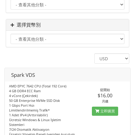
選擇貨幣別
Spark VDS
AMD EPYC 7642 CPU (Total 192 Core)
從開始
4 GB DDR4 ECC Ram
$16.00
4 vCore (Çekirdek)
50 GB Enterprise NVMe SSD Disk
月繳
1 Gbps Port Hızı
Limitlendirilmemiş Trafik*
立即購買
1 Adet IPv4 (Arttırılabilir)
Ücretsiz Windows & Linux İşletim
Sistemleri
7/24 Otomatik Aktivasyon
Ücretsiz Yönetim Paneli (yeniden kurulum,