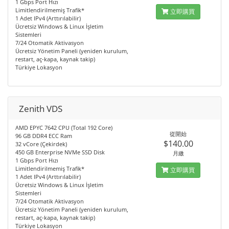
1 Gbps Port Hızı
Limitlendirilmemiş Trafik*
立即購買
1 Adet IPv4 (Arttırılabilir)
Ücretsiz Windows & Linux İşletim
Sistemleri
7/24 Otomatik Aktivasyon
Ücretsiz Yönetim Paneli (yeniden kurulum,
restart, aç-kapa, kaynak takip)
Türkiye Lokasyon
Zenith VDS
AMD EPYC 7642 CPU (Total 192 Core)
從開始
96 GB DDR4 ECC Ram
$140.00
32 vCore (Çekirdek)
450 GB Enterprise NVMe SSD Disk
月繳
1 Gbps Port Hızı
Limitlendirilmemiş Trafik*
立即購買
1 Adet IPv4 (Arttırılabilir)
Ücretsiz Windows & Linux İşletim
Sistemleri
7/24 Otomatik Aktivasyon
Ücretsiz Yönetim Paneli (yeniden kurulum,
restart, aç-kapa, kaynak takip)
Türkiye Lokasyon