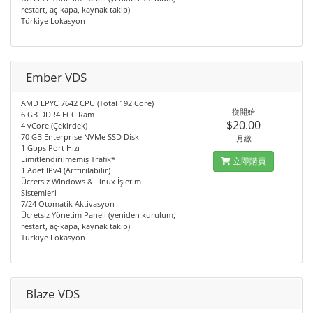
restart, aç-kapa, kaynak takip)
Türkiye Lokasyon
Ember VDS
AMD EPYC 7642 CPU (Total 192 Core)
從開始
6 GB DDR4 ECC Ram
$20.00
4 vCore (Çekirdek)
70 GB Enterprise NVMe SSD Disk
月繳
1 Gbps Port Hızı
Limitlendirilmemiş Trafik*
立即購買
1 Adet IPv4 (Arttırılabilir)
Ücretsiz Windows & Linux İşletim
Sistemleri
7/24 Otomatik Aktivasyon
Ücretsiz Yönetim Paneli (yeniden kurulum,
restart, aç-kapa, kaynak takip)
Türkiye Lokasyon
Blaze VDS