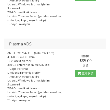
1 Adet IPv4 (Arttırılabilir)
Ücretsiz Windows & Linux İşletim
Sistemleri
7/24 Otomatik Aktivasyon
Ücretsiz Yönetim Paneli (yeniden kurulum,
restart, aç-kapa, kaynak takip)
Türkiye Lokasyon
Plasma VDS
AMD EPYC 7642 CPU (Total 192 Core)
從開始
48 GB DDR4 ECC Ram
$85.00
16 vCore (Çekirdek)
350 GB Enterprise NVMe SSD Disk
月繳
1 Gbps Port Hızı
Limitlendirilmemiş Trafik*
立即購買
1 Adet IPv4 (Arttırılabilir)
Ücretsiz Windows & Linux İşletim
Sistemleri
7/24 Otomatik Aktivasyon
Ücretsiz Yönetim Paneli (yeniden kurulum,
restart, aç-kapa, kaynak takip)
Türkiye Lokasyon