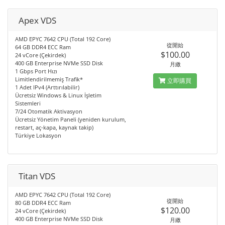
Apex VDS
AMD EPYC 7642 CPU (Total 192 Core)
從開始
64 GB DDR4 ECC Ram
$100.00
24 vCore (Çekirdek)
400 GB Enterprise NVMe SSD Disk
月繳
1 Gbps Port Hızı
Limitlendirilmemiş Trafik*
立即購買
1 Adet IPv4 (Arttırılabilir)
Ücretsiz Windows & Linux İşletim
Sistemleri
7/24 Otomatik Aktivasyon
Ücretsiz Yönetim Paneli (yeniden kurulum,
restart, aç-kapa, kaynak takip)
Türkiye Lokasyon
Titan VDS
AMD EPYC 7642 CPU (Total 192 Core)
從開始
80 GB DDR4 ECC Ram
$120.00
24 vCore (Çekirdek)
400 GB Enterprise NVMe SSD Disk
月繳