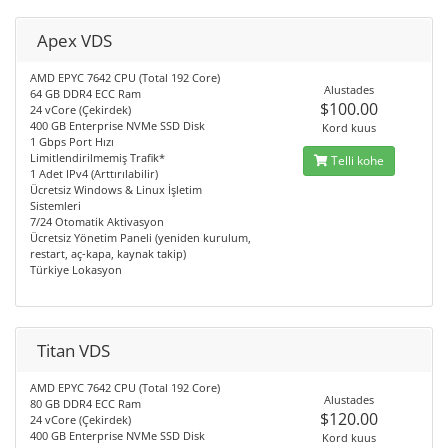
Apex VDS
AMD EPYC 7642 CPU (Total 192 Core)
Alustades
64 GB DDR4 ECC Ram
$100.00
24 vCore (Çekirdek)
400 GB Enterprise NVMe SSD Disk
Kord kuus
1 Gbps Port Hızı
Limitlendirilmemiş Trafik*
Telli kohe
1 Adet IPv4 (Arttırılabilir)
Ücretsiz Windows & Linux İşletim
Sistemleri
7/24 Otomatik Aktivasyon
Ücretsiz Yönetim Paneli (yeniden kurulum,
restart, aç-kapa, kaynak takip)
Türkiye Lokasyon
Titan VDS
AMD EPYC 7642 CPU (Total 192 Core)
Alustades
80 GB DDR4 ECC Ram
$120.00
24 vCore (Çekirdek)
400 GB Enterprise NVMe SSD Disk
Kord kuus