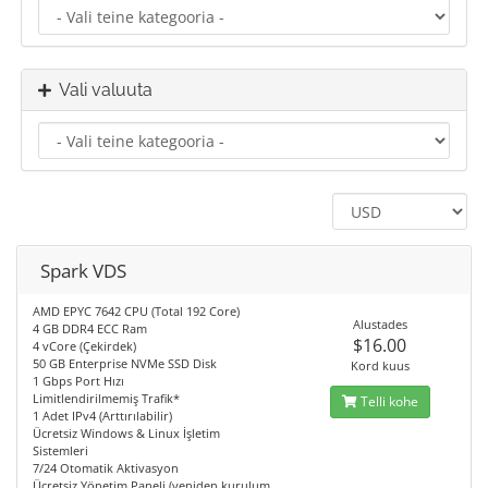
Vali valuuta
Spark VDS
AMD EPYC 7642 CPU (Total 192 Core)
Alustades
4 GB DDR4 ECC Ram
$16.00
4 vCore (Çekirdek)
50 GB Enterprise NVMe SSD Disk
Kord kuus
1 Gbps Port Hızı
Limitlendirilmemiş Trafik*
Telli kohe
1 Adet IPv4 (Arttırılabilir)
Ücretsiz Windows & Linux İşletim
Sistemleri
7/24 Otomatik Aktivasyon
Ücretsiz Yönetim Paneli (yeniden kurulum,