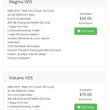
Magma VDS
AMD EPYC 7642 CPU (Total 192 Core)
Alustades
24 GB DDR4 ECC Ram
$50.00
8 vCore (Çekirdek)
200 GB Enterprise NVMe SSD Disk
Kord kuus
1 Gbps Port Hızı
Limitlendirilmemiş Trafik*
Telli kohe
1 Adet IPv4 (Arttırılabilir)
Ücretsiz Windows & Linux İşletim
Sistemleri
7/24 Otomatik Aktivasyon
Ücretsiz Yönetim Paneli (yeniden kurulum,
restart, aç-kapa, kaynak takip)
Türkiye Lokasyon
Volcano VDS
AMD EPYC 7642 CPU (Total 192 Core)
Alustades
32 GB DDR4 ECC Ram
$70.00
16 vCore (Çekirdek)
300 GB Enterprise NVMe SSD Disk
Kord kuus
1 Gbps Port Hızı
Limitlendirilmemiş Trafik*
Telli kohe