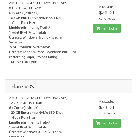
AMD EPYC 7642 CPU (Total 192 Core)
Alustades
8 GB DDR4 ECC Ram
$28.00
6 vCore (Çekirdek)
100 GB Enterprise NVMe SSD Disk
Kord kuus
1 Gbps Port Hızı
Limitlendirilmemiş Trafik*
Telli kohe
1 Adet IPv4 (Arttırılabilir)
Ücretsiz Windows & Linux İşletim
Sistemleri
7/24 Otomatik Aktivasyon
Ücretsiz Yönetim Paneli (yeniden kurulum,
restart, aç-kapa, kaynak takip)
Türkiye Lokasyon
Flare VDS
AMD EPYC 7642 CPU (Total 192 Core)
Alustades
12 GB DDR4 ECC Ram
$33.00
6 vCore (Çekirdek)
120 GB Enterprise NVMe SSD Disk
Kord kuus
1 Gbps Port Hızı
Limitlendirilmemiş Trafik*
Telli kohe
1 Adet IPv4 (Arttırılabilir)
Ücretsiz Windows & Linux İşletim
Sistemleri