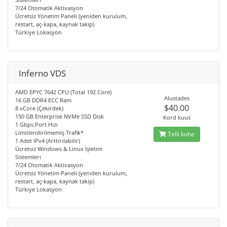
7/24 Otomatik Aktivasyon
Ücretsiz Yönetim Paneli (yeniden kurulum,
restart, aç-kapa, kaynak takip)
Türkiye Lokasyon
Inferno VDS
AMD EPYC 7642 CPU (Total 192 Core)
Alustades
16 GB DDR4 ECC Ram
$40.00
8 vCore (Çekirdek)
150 GB Enterprise NVMe SSD Disk
Kord kuus
1 Gbps Port Hızı
Limitlendirilmemiş Trafik*
Telli kohe
1 Adet IPv4 (Arttırılabilir)
Ücretsiz Windows & Linux İşletim
Sistemleri
7/24 Otomatik Aktivasyon
Ücretsiz Yönetim Paneli (yeniden kurulum,
restart, aç-kapa, kaynak takip)
Türkiye Lokasyon