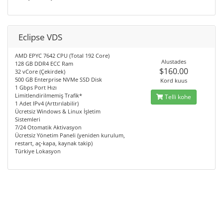
Eclipse VDS
AMD EPYC 7642 CPU (Total 192 Core)
Alustades
128 GB DDR4 ECC Ram
$160.00
32 vCore (Çekirdek)
500 GB Enterprise NVMe SSD Disk
Kord kuus
1 Gbps Port Hızı
Limitlendirilmemiş Trafik*
Telli kohe
1 Adet IPv4 (Arttırılabilir)
Ücretsiz Windows & Linux İşletim
Sistemleri
7/24 Otomatik Aktivasyon
Ücretsiz Yönetim Paneli (yeniden kurulum,
restart, aç-kapa, kaynak takip)
Türkiye Lokasyon