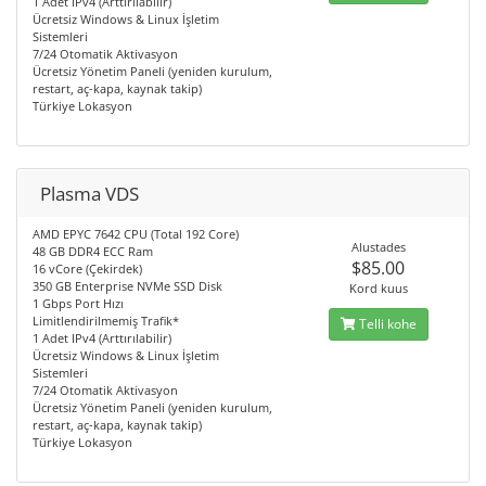
1 Adet IPv4 (Arttırılabilir)
Ücretsiz Windows & Linux İşletim
Sistemleri
7/24 Otomatik Aktivasyon
Ücretsiz Yönetim Paneli (yeniden kurulum,
restart, aç-kapa, kaynak takip)
Türkiye Lokasyon
Plasma VDS
AMD EPYC 7642 CPU (Total 192 Core)
Alustades
48 GB DDR4 ECC Ram
$85.00
16 vCore (Çekirdek)
350 GB Enterprise NVMe SSD Disk
Kord kuus
1 Gbps Port Hızı
Limitlendirilmemiş Trafik*
Telli kohe
1 Adet IPv4 (Arttırılabilir)
Ücretsiz Windows & Linux İşletim
Sistemleri
7/24 Otomatik Aktivasyon
Ücretsiz Yönetim Paneli (yeniden kurulum,
restart, aç-kapa, kaynak takip)
Türkiye Lokasyon