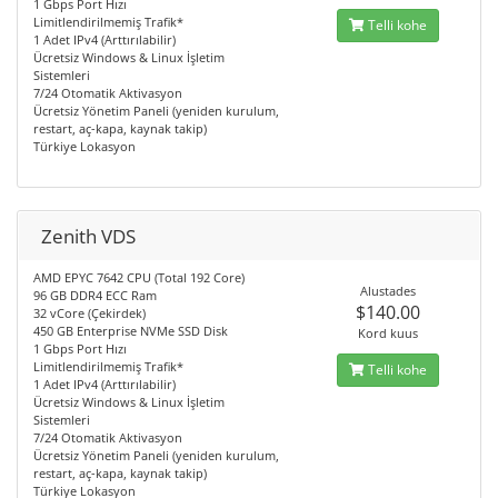
1 Gbps Port Hızı
Limitlendirilmemiş Trafik*
Telli kohe
1 Adet IPv4 (Arttırılabilir)
Ücretsiz Windows & Linux İşletim
Sistemleri
7/24 Otomatik Aktivasyon
Ücretsiz Yönetim Paneli (yeniden kurulum,
restart, aç-kapa, kaynak takip)
Türkiye Lokasyon
Zenith VDS
AMD EPYC 7642 CPU (Total 192 Core)
Alustades
96 GB DDR4 ECC Ram
$140.00
32 vCore (Çekirdek)
450 GB Enterprise NVMe SSD Disk
Kord kuus
1 Gbps Port Hızı
Limitlendirilmemiş Trafik*
Telli kohe
1 Adet IPv4 (Arttırılabilir)
Ücretsiz Windows & Linux İşletim
Sistemleri
7/24 Otomatik Aktivasyon
Ücretsiz Yönetim Paneli (yeniden kurulum,
restart, aç-kapa, kaynak takip)
Türkiye Lokasyon