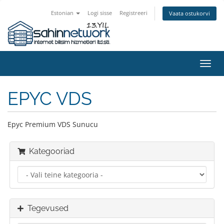
Estonian
Logi sisse
Registreeri
Vaata ostukorvi
Lülit
navig
EPYC VDS
Epyc Premium VDS Sunucu
Kategooriad
Tegevused