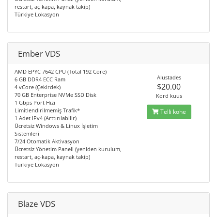
restart, aç-kapa, kaynak takip)
Türkiye Lokasyon
Ember VDS
AMD EPYC 7642 CPU (Total 192 Core)
Alustades
6 GB DDR4 ECC Ram
$20.00
4 vCore (Çekirdek)
70 GB Enterprise NVMe SSD Disk
Kord kuus
1 Gbps Port Hızı
Limitlendirilmemiş Trafik*
Telli kohe
1 Adet IPv4 (Arttırılabilir)
Ücretsiz Windows & Linux İşletim
Sistemleri
7/24 Otomatik Aktivasyon
Ücretsiz Yönetim Paneli (yeniden kurulum,
restart, aç-kapa, kaynak takip)
Türkiye Lokasyon
Blaze VDS