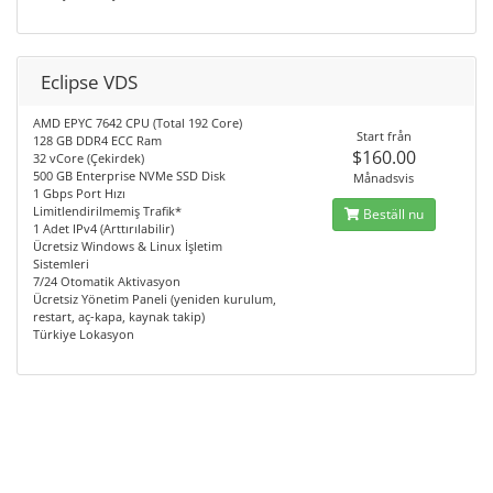
Eclipse VDS
AMD EPYC 7642 CPU (Total 192 Core)
Start från
128 GB DDR4 ECC Ram
$160.00
32 vCore (Çekirdek)
500 GB Enterprise NVMe SSD Disk
Månadsvis
1 Gbps Port Hızı
Limitlendirilmemiş Trafik*
Beställ nu
1 Adet IPv4 (Arttırılabilir)
Ücretsiz Windows & Linux İşletim
Sistemleri
7/24 Otomatik Aktivasyon
Ücretsiz Yönetim Paneli (yeniden kurulum,
restart, aç-kapa, kaynak takip)
Türkiye Lokasyon