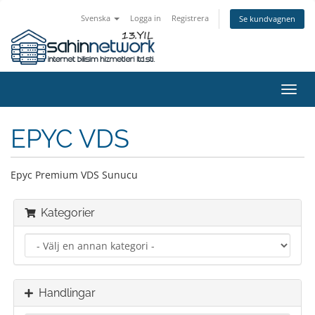
Svenska
Logga in
Registrera
Se kundvagnen
Växla
navig
EPYC VDS
Epyc Premium VDS Sunucu
Kategorier
Handlingar