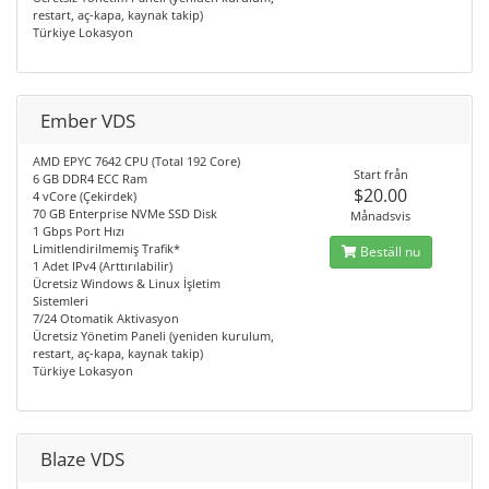
restart, aç-kapa, kaynak takip)
Türkiye Lokasyon
Ember VDS
AMD EPYC 7642 CPU (Total 192 Core)
Start från
6 GB DDR4 ECC Ram
$20.00
4 vCore (Çekirdek)
70 GB Enterprise NVMe SSD Disk
Månadsvis
1 Gbps Port Hızı
Limitlendirilmemiş Trafik*
Beställ nu
1 Adet IPv4 (Arttırılabilir)
Ücretsiz Windows & Linux İşletim
Sistemleri
7/24 Otomatik Aktivasyon
Ücretsiz Yönetim Paneli (yeniden kurulum,
restart, aç-kapa, kaynak takip)
Türkiye Lokasyon
Blaze VDS