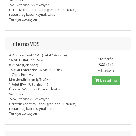
7/24 Otomatik Aktivasyon
Ücretsiz Yönetim Paneli (yeniden kurulum,
restart, aç-kapa, kaynak takip)
Türkiye Lokasyon
Inferno VDS
AMD EPYC 7642 CPU (Total 192 Core)
Start från
16 GB DDR4 ECC Ram
$40.00
8 vCore (Çekirdek)
150 GB Enterprise NVMe SSD Disk
Månadsvis
1 Gbps Port Hızı
Limitlendirilmemiş Trafik*
Beställ nu
1 Adet IPv4 (Arttırılabilir)
Ücretsiz Windows & Linux İşletim
Sistemleri
7/24 Otomatik Aktivasyon
Ücretsiz Yönetim Paneli (yeniden kurulum,
restart, aç-kapa, kaynak takip)
Türkiye Lokasyon