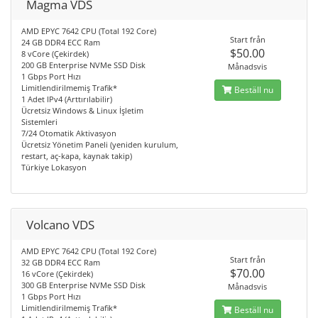
Magma VDS
AMD EPYC 7642 CPU (Total 192 Core)
Start från
24 GB DDR4 ECC Ram
$50.00
8 vCore (Çekirdek)
200 GB Enterprise NVMe SSD Disk
Månadsvis
1 Gbps Port Hızı
Limitlendirilmemiş Trafik*
Beställ nu
1 Adet IPv4 (Arttırılabilir)
Ücretsiz Windows & Linux İşletim
Sistemleri
7/24 Otomatik Aktivasyon
Ücretsiz Yönetim Paneli (yeniden kurulum,
restart, aç-kapa, kaynak takip)
Türkiye Lokasyon
Volcano VDS
AMD EPYC 7642 CPU (Total 192 Core)
Start från
32 GB DDR4 ECC Ram
$70.00
16 vCore (Çekirdek)
300 GB Enterprise NVMe SSD Disk
Månadsvis
1 Gbps Port Hızı
Limitlendirilmemiş Trafik*
Beställ nu