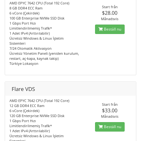
AMD EPYC 7642 CPU (Total 192 Core)
Start från
8 GB DDR4 ECC Ram
$28.00
6 vCore (Çekirdek)
100 GB Enterprise NVMe SSD Disk
Månadsvis
1 Gbps Port Hızı
Limitlendirilmemiş Trafik*
Beställ nu
1 Adet IPv4 (Arttırılabilir)
Ücretsiz Windows & Linux İşletim
Sistemleri
7/24 Otomatik Aktivasyon
Ücretsiz Yönetim Paneli (yeniden kurulum,
restart, aç-kapa, kaynak takip)
Türkiye Lokasyon
Flare VDS
AMD EPYC 7642 CPU (Total 192 Core)
Start från
12 GB DDR4 ECC Ram
$33.00
6 vCore (Çekirdek)
120 GB Enterprise NVMe SSD Disk
Månadsvis
1 Gbps Port Hızı
Limitlendirilmemiş Trafik*
Beställ nu
1 Adet IPv4 (Arttırılabilir)
Ücretsiz Windows & Linux İşletim
Sistemleri