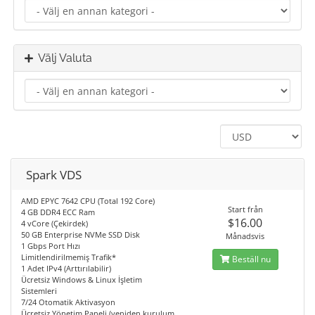
Välj Valuta
Spark VDS
AMD EPYC 7642 CPU (Total 192 Core)
Start från
4 GB DDR4 ECC Ram
$16.00
4 vCore (Çekirdek)
50 GB Enterprise NVMe SSD Disk
Månadsvis
1 Gbps Port Hızı
Limitlendirilmemiş Trafik*
Beställ nu
1 Adet IPv4 (Arttırılabilir)
Ücretsiz Windows & Linux İşletim
Sistemleri
7/24 Otomatik Aktivasyon
Ücretsiz Yönetim Paneli (yeniden kurulum,