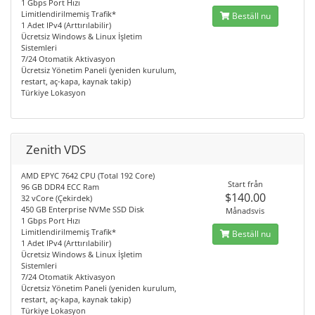
1 Gbps Port Hızı
Limitlendirilmemiş Trafik*
Beställ nu
1 Adet IPv4 (Arttırılabilir)
Ücretsiz Windows & Linux İşletim
Sistemleri
7/24 Otomatik Aktivasyon
Ücretsiz Yönetim Paneli (yeniden kurulum,
restart, aç-kapa, kaynak takip)
Türkiye Lokasyon
Zenith VDS
AMD EPYC 7642 CPU (Total 192 Core)
Start från
96 GB DDR4 ECC Ram
$140.00
32 vCore (Çekirdek)
450 GB Enterprise NVMe SSD Disk
Månadsvis
1 Gbps Port Hızı
Limitlendirilmemiş Trafik*
Beställ nu
1 Adet IPv4 (Arttırılabilir)
Ücretsiz Windows & Linux İşletim
Sistemleri
7/24 Otomatik Aktivasyon
Ücretsiz Yönetim Paneli (yeniden kurulum,
restart, aç-kapa, kaynak takip)
Türkiye Lokasyon