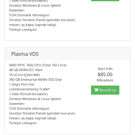
1 Adet IPv4 (Arttırılabilir)
Ücretsiz Windows & Linux İşletim
Sistemleri
7/24 Otomatik Aktivasyon
Ücretsiz Yönetim Paneli (yeniden kurulum,
restart, aç-kapa, kaynak takip)
Türkiye Lokasyon
Plasma VDS
AMD EPYC 7642 CPU (Total 192 Core)
Start från
48 GB DDR4 ECC Ram
$85.00
16 vCore (Çekirdek)
350 GB Enterprise NVMe SSD Disk
Månadsvis
1 Gbps Port Hızı
Limitlendirilmemiş Trafik*
Beställ nu
1 Adet IPv4 (Arttırılabilir)
Ücretsiz Windows & Linux İşletim
Sistemleri
7/24 Otomatik Aktivasyon
Ücretsiz Yönetim Paneli (yeniden kurulum,
restart, aç-kapa, kaynak takip)
Türkiye Lokasyon