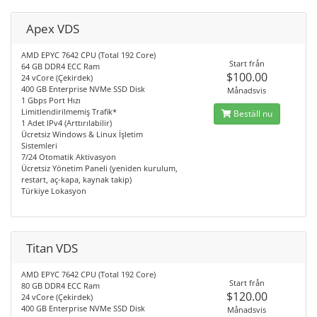
Apex VDS
AMD EPYC 7642 CPU (Total 192 Core)
Start från
64 GB DDR4 ECC Ram
$100.00
24 vCore (Çekirdek)
400 GB Enterprise NVMe SSD Disk
Månadsvis
1 Gbps Port Hızı
Limitlendirilmemiş Trafik*
Beställ nu
1 Adet IPv4 (Arttırılabilir)
Ücretsiz Windows & Linux İşletim
Sistemleri
7/24 Otomatik Aktivasyon
Ücretsiz Yönetim Paneli (yeniden kurulum,
restart, aç-kapa, kaynak takip)
Türkiye Lokasyon
Titan VDS
AMD EPYC 7642 CPU (Total 192 Core)
Start från
80 GB DDR4 ECC Ram
$120.00
24 vCore (Çekirdek)
400 GB Enterprise NVMe SSD Disk
Månadsvis