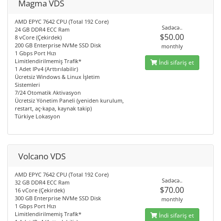
Magma VDS
AMD EPYC 7642 CPU (Total 192 Core)
Sadəcə..
24 GB DDR4 ECC Ram
$50.00
8 vCore (Çekirdek)
200 GB Enterprise NVMe SSD Disk
monthly
1 Gbps Port Hızı
Limitlendirilmemiş Trafik*
İndi sifariş et
1 Adet IPv4 (Arttırılabilir)
Ücretsiz Windows & Linux İşletim
Sistemleri
7/24 Otomatik Aktivasyon
Ücretsiz Yönetim Paneli (yeniden kurulum,
restart, aç-kapa, kaynak takip)
Türkiye Lokasyon
Volcano VDS
AMD EPYC 7642 CPU (Total 192 Core)
Sadəcə..
32 GB DDR4 ECC Ram
$70.00
16 vCore (Çekirdek)
300 GB Enterprise NVMe SSD Disk
monthly
1 Gbps Port Hızı
Limitlendirilmemiş Trafik*
İndi sifariş et