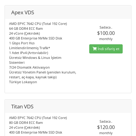
Apex VDS
AMD EPYC 7642 CPU (Total 192 Core)
Sadəcə..
64 GB DDR4 ECC Ram
$100.00
24 vCore (Çekirdek)
400 GB Enterprise NVMe SSD Disk
monthly
1 Gbps Port Hızı
Limitlendirilmemiş Trafik*
İndi sifariş et
1 Adet IPv4 (Arttırılabilir)
Ücretsiz Windows & Linux İşletim
Sistemleri
7/24 Otomatik Aktivasyon
Ücretsiz Yönetim Paneli (yeniden kurulum,
restart, aç-kapa, kaynak takip)
Türkiye Lokasyon
Titan VDS
AMD EPYC 7642 CPU (Total 192 Core)
Sadəcə..
80 GB DDR4 ECC Ram
$120.00
24 vCore (Çekirdek)
400 GB Enterprise NVMe SSD Disk
monthly