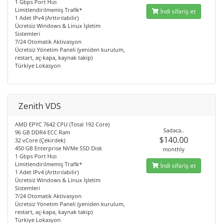
1 Gbps Port Hızı
Limitlendirilmemiş Trafik*
İndi sifariş et
1 Adet IPv4 (Arttırılabilir)
Ücretsiz Windows & Linux İşletim
Sistemleri
7/24 Otomatik Aktivasyon
Ücretsiz Yönetim Paneli (yeniden kurulum,
restart, aç-kapa, kaynak takip)
Türkiye Lokasyon
Zenith VDS
AMD EPYC 7642 CPU (Total 192 Core)
Sadəcə..
96 GB DDR4 ECC Ram
$140.00
32 vCore (Çekirdek)
450 GB Enterprise NVMe SSD Disk
monthly
1 Gbps Port Hızı
Limitlendirilmemiş Trafik*
İndi sifariş et
1 Adet IPv4 (Arttırılabilir)
Ücretsiz Windows & Linux İşletim
Sistemleri
7/24 Otomatik Aktivasyon
Ücretsiz Yönetim Paneli (yeniden kurulum,
restart, aç-kapa, kaynak takip)
Türkiye Lokasyon