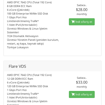
AMD EPYC 7642 CPU (Total 192 Core)
Sadəcə..
8 GB DDR4 ECC Ram
$28.00
6 vCore (Çekirdek)
100 GB Enterprise NVMe SSD Disk
monthly
1 Gbps Port Hızı
Limitlendirilmemiş Trafik*
İndi sifariş et
1 Adet IPv4 (Arttırılabilir)
Ücretsiz Windows & Linux İşletim
Sistemleri
7/24 Otomatik Aktivasyon
Ücretsiz Yönetim Paneli (yeniden kurulum,
restart, aç-kapa, kaynak takip)
Türkiye Lokasyon
Flare VDS
AMD EPYC 7642 CPU (Total 192 Core)
Sadəcə..
12 GB DDR4 ECC Ram
$33.00
6 vCore (Çekirdek)
120 GB Enterprise NVMe SSD Disk
monthly
1 Gbps Port Hızı
Limitlendirilmemiş Trafik*
İndi sifariş et
1 Adet IPv4 (Arttırılabilir)
Ücretsiz Windows & Linux İşletim
Sistemleri