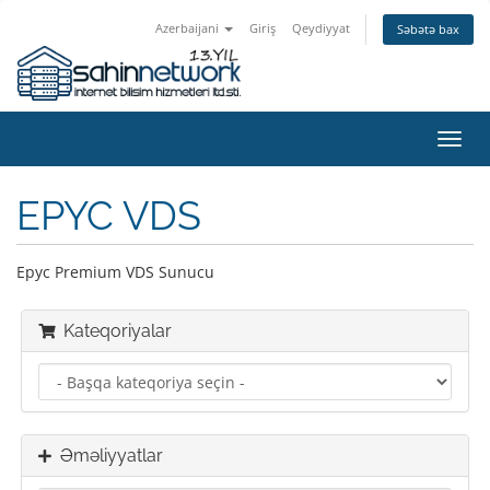
Azerbaijani
Giriş
Qeydiyyat
Səbətə bax
Naviq
keçid
EPYC VDS
Epyc Premium VDS Sunucu
Kateqoriyalar
Əməliyyatlar