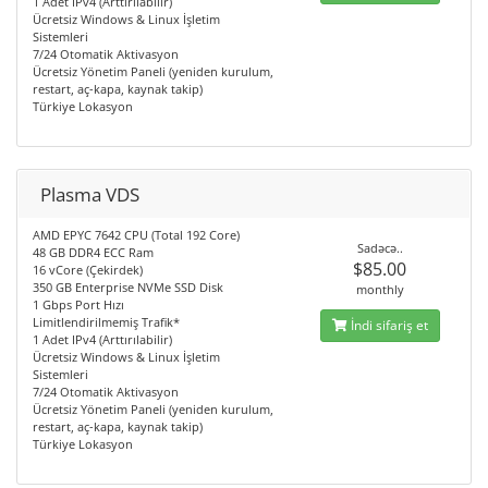
1 Adet IPv4 (Arttırılabilir)
Ücretsiz Windows & Linux İşletim
Sistemleri
7/24 Otomatik Aktivasyon
Ücretsiz Yönetim Paneli (yeniden kurulum,
restart, aç-kapa, kaynak takip)
Türkiye Lokasyon
Plasma VDS
AMD EPYC 7642 CPU (Total 192 Core)
Sadəcə..
48 GB DDR4 ECC Ram
$85.00
16 vCore (Çekirdek)
350 GB Enterprise NVMe SSD Disk
monthly
1 Gbps Port Hızı
Limitlendirilmemiş Trafik*
İndi sifariş et
1 Adet IPv4 (Arttırılabilir)
Ücretsiz Windows & Linux İşletim
Sistemleri
7/24 Otomatik Aktivasyon
Ücretsiz Yönetim Paneli (yeniden kurulum,
restart, aç-kapa, kaynak takip)
Türkiye Lokasyon