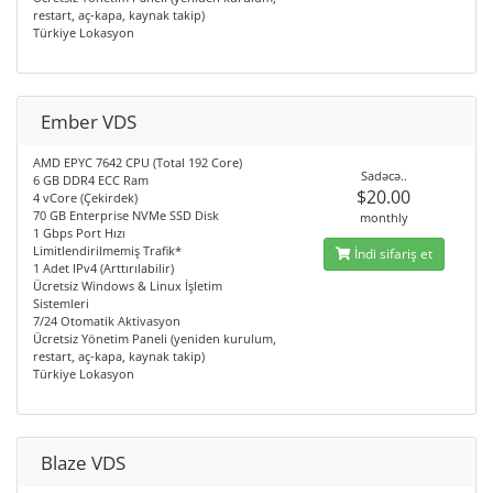
restart, aç-kapa, kaynak takip)
Türkiye Lokasyon
Ember VDS
AMD EPYC 7642 CPU (Total 192 Core)
Sadəcə..
6 GB DDR4 ECC Ram
$20.00
4 vCore (Çekirdek)
70 GB Enterprise NVMe SSD Disk
monthly
1 Gbps Port Hızı
Limitlendirilmemiş Trafik*
İndi sifariş et
1 Adet IPv4 (Arttırılabilir)
Ücretsiz Windows & Linux İşletim
Sistemleri
7/24 Otomatik Aktivasyon
Ücretsiz Yönetim Paneli (yeniden kurulum,
restart, aç-kapa, kaynak takip)
Türkiye Lokasyon
Blaze VDS