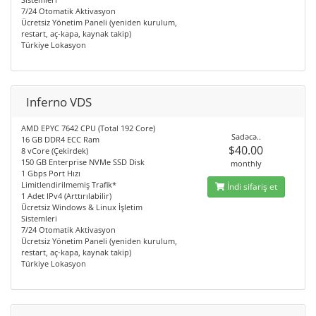
7/24 Otomatik Aktivasyon
Ücretsiz Yönetim Paneli (yeniden kurulum,
restart, aç-kapa, kaynak takip)
Türkiye Lokasyon
Inferno VDS
AMD EPYC 7642 CPU (Total 192 Core)
Sadəcə..
16 GB DDR4 ECC Ram
$40.00
8 vCore (Çekirdek)
150 GB Enterprise NVMe SSD Disk
monthly
1 Gbps Port Hızı
Limitlendirilmemiş Trafik*
İndi sifariş et
1 Adet IPv4 (Arttırılabilir)
Ücretsiz Windows & Linux İşletim
Sistemleri
7/24 Otomatik Aktivasyon
Ücretsiz Yönetim Paneli (yeniden kurulum,
restart, aç-kapa, kaynak takip)
Türkiye Lokasyon