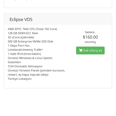
Eclipse VDS
AMD EPYC 7642 CPU (Total 192 Core)
Sadəcə..
128 GB DDR4 ECC Ram
$160.00
32 vCore (Çekirdek)
500 GB Enterprise NVMe SSD Disk
monthly
1 Gbps Port Hızı
Limitlendirilmemiş Trafik*
İndi sifariş et
1 Adet IPv4 (Arttırılabilir)
Ücretsiz Windows & Linux İşletim
Sistemleri
7/24 Otomatik Aktivasyon
Ücretsiz Yönetim Paneli (yeniden kurulum,
restart, aç-kapa, kaynak takip)
Türkiye Lokasyon