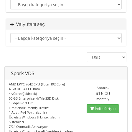
Valyutanı seç
Spark VDS
AMD EPYC 7642 CPU (Total 192 Core)
Sadəcə..
4 GB DDR4 ECC Ram
$16.00
4 vCore (Çekirdek)
50 GB Enterprise NVMe SSD Disk
monthly
1 Gbps Port Hızı
Limitlendirilmemiş Trafik*
İndi sifariş et
1 Adet IPv4 (Arttırılabilir)
Ücretsiz Windows & Linux İşletim
Sistemleri
7/24 Otomatik Aktivasyon
Ücretsiz Yönetim Paneli (yeniden kurulum,