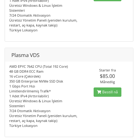
1 Adet IPv4 (Arttırılabilir)
Ücretsiz Windows & Linux İşletim
Sistemleri
7/24 Otomatik Aktivasyon
Ücretsiz Yönetim Paneli (yeniden kurulum,
restart, aç-kapa, kaynak takip)
Türkiye Lokasyon
Plasma VDS
AMD EPYC 7642 CPU (Total 192 Core)
Starter fra
48 GB DDR4 ECC Ram
$85.00
16 vCore (Çekirdek)
350 GB Enterprise NVMe SSD Disk
Månedlig
1 Gbps Port Hızı
Limitlendirilmemiş Trafik*
Bestill nå
1 Adet IPv4 (Arttırılabilir)
Ücretsiz Windows & Linux İşletim
Sistemleri
7/24 Otomatik Aktivasyon
Ücretsiz Yönetim Paneli (yeniden kurulum,
restart, aç-kapa, kaynak takip)
Türkiye Lokasyon