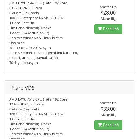
AMD EPYC 7642 CPU (Total 192 Core)
Starter fra
8 GB DDR4 ECC Ram
$28.00
6 vCore (Çekirdek)
100 GB Enterprise NVMe SSD Disk
Månedlig
1 Gbps Port Hızı
Limitlendirilmemiş Trafik*
Bestill nå
1 Adet IPv4 (Arttırılabilir)
Ücretsiz Windows & Linux İşletim
Sistemleri
7/24 Otomatik Aktivasyon
Ücretsiz Yönetim Paneli (yeniden kurulum,
restart, aç-kapa, kaynak takip)
Türkiye Lokasyon
Flare VDS
AMD EPYC 7642 CPU (Total 192 Core)
Starter fra
12 GB DDR4 ECC Ram
$33.00
6 vCore (Çekirdek)
120 GB Enterprise NVMe SSD Disk
Månedlig
1 Gbps Port Hızı
Limitlendirilmemiş Trafik*
Bestill nå
1 Adet IPv4 (Arttırılabilir)
Ücretsiz Windows & Linux İşletim
Sistemleri