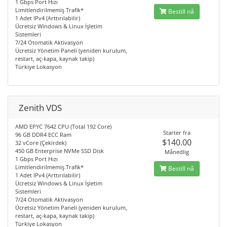
1 Gbps Port Hızı
Limitlendirilmemiş Trafik*
Bestill nå
1 Adet IPv4 (Arttırılabilir)
Ücretsiz Windows & Linux İşletim
Sistemleri
7/24 Otomatik Aktivasyon
Ücretsiz Yönetim Paneli (yeniden kurulum,
restart, aç-kapa, kaynak takip)
Türkiye Lokasyon
Zenith VDS
AMD EPYC 7642 CPU (Total 192 Core)
Starter fra
96 GB DDR4 ECC Ram
$140.00
32 vCore (Çekirdek)
450 GB Enterprise NVMe SSD Disk
Månedlig
1 Gbps Port Hızı
Limitlendirilmemiş Trafik*
Bestill nå
1 Adet IPv4 (Arttırılabilir)
Ücretsiz Windows & Linux İşletim
Sistemleri
7/24 Otomatik Aktivasyon
Ücretsiz Yönetim Paneli (yeniden kurulum,
restart, aç-kapa, kaynak takip)
Türkiye Lokasyon