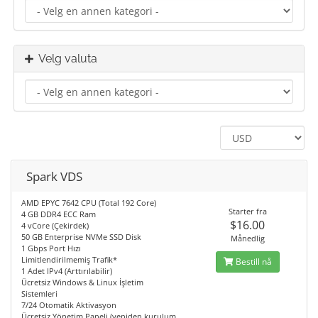
Velg valuta
Spark VDS
AMD EPYC 7642 CPU (Total 192 Core)
Starter fra
4 GB DDR4 ECC Ram
$16.00
4 vCore (Çekirdek)
50 GB Enterprise NVMe SSD Disk
Månedlig
1 Gbps Port Hızı
Limitlendirilmemiş Trafik*
Bestill nå
1 Adet IPv4 (Arttırılabilir)
Ücretsiz Windows & Linux İşletim
Sistemleri
7/24 Otomatik Aktivasyon
Ücretsiz Yönetim Paneli (yeniden kurulum,