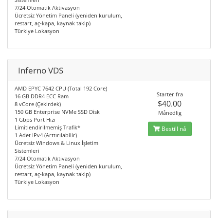
7/24 Otomatik Aktivasyon
Ücretsiz Yönetim Paneli (yeniden kurulum,
restart, aç-kapa, kaynak takip)
Türkiye Lokasyon
Inferno VDS
AMD EPYC 7642 CPU (Total 192 Core)
Starter fra
16 GB DDR4 ECC Ram
$40.00
8 vCore (Çekirdek)
150 GB Enterprise NVMe SSD Disk
Månedlig
1 Gbps Port Hızı
Limitlendirilmemiş Trafik*
Bestill nå
1 Adet IPv4 (Arttırılabilir)
Ücretsiz Windows & Linux İşletim
Sistemleri
7/24 Otomatik Aktivasyon
Ücretsiz Yönetim Paneli (yeniden kurulum,
restart, aç-kapa, kaynak takip)
Türkiye Lokasyon