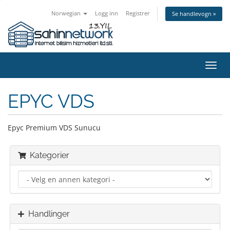
Norwegian
Logg inn
Registrer
Se handlevogn »
Bytt
navig
EPYC VDS
Epyc Premium VDS Sunucu
Kategorier
Handlinger