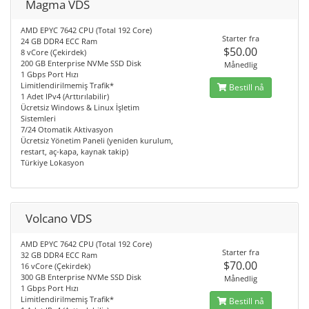
Magma VDS
AMD EPYC 7642 CPU (Total 192 Core)
Starter fra
24 GB DDR4 ECC Ram
$50.00
8 vCore (Çekirdek)
200 GB Enterprise NVMe SSD Disk
Månedlig
1 Gbps Port Hızı
Limitlendirilmemiş Trafik*
Bestill nå
1 Adet IPv4 (Arttırılabilir)
Ücretsiz Windows & Linux İşletim
Sistemleri
7/24 Otomatik Aktivasyon
Ücretsiz Yönetim Paneli (yeniden kurulum,
restart, aç-kapa, kaynak takip)
Türkiye Lokasyon
Volcano VDS
AMD EPYC 7642 CPU (Total 192 Core)
Starter fra
32 GB DDR4 ECC Ram
$70.00
16 vCore (Çekirdek)
300 GB Enterprise NVMe SSD Disk
Månedlig
1 Gbps Port Hızı
Limitlendirilmemiş Trafik*
Bestill nå