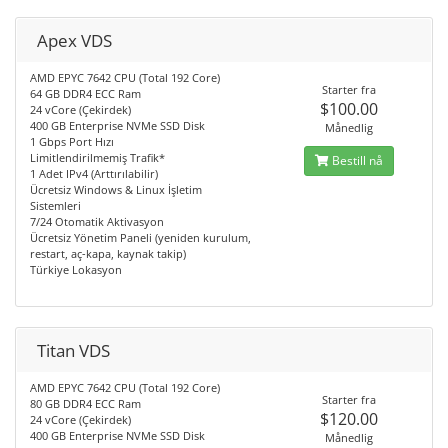
Apex VDS
AMD EPYC 7642 CPU (Total 192 Core)
Starter fra
64 GB DDR4 ECC Ram
$100.00
24 vCore (Çekirdek)
400 GB Enterprise NVMe SSD Disk
Månedlig
1 Gbps Port Hızı
Limitlendirilmemiş Trafik*
Bestill nå
1 Adet IPv4 (Arttırılabilir)
Ücretsiz Windows & Linux İşletim
Sistemleri
7/24 Otomatik Aktivasyon
Ücretsiz Yönetim Paneli (yeniden kurulum,
restart, aç-kapa, kaynak takip)
Türkiye Lokasyon
Titan VDS
AMD EPYC 7642 CPU (Total 192 Core)
Starter fra
80 GB DDR4 ECC Ram
$120.00
24 vCore (Çekirdek)
400 GB Enterprise NVMe SSD Disk
Månedlig