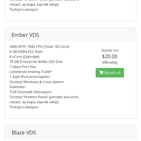
restart, aç-kapa, kaynak takip)
Türkiye Lokasyon
Ember VDS
AMD EPYC 7642 CPU (Total 192 Core)
Starter fra
6 GB DDR4 ECC Ram
$20.00
4 vCore (Çekirdek)
70 GB Enterprise NVMe SSD Disk
Månedlig
1 Gbps Port Hızı
Limitlendirilmemiş Trafik*
Bestill nå
1 Adet IPv4 (Arttırılabilir)
Ücretsiz Windows & Linux İşletim
Sistemleri
7/24 Otomatik Aktivasyon
Ücretsiz Yönetim Paneli (yeniden kurulum,
restart, aç-kapa, kaynak takip)
Türkiye Lokasyon
Blaze VDS