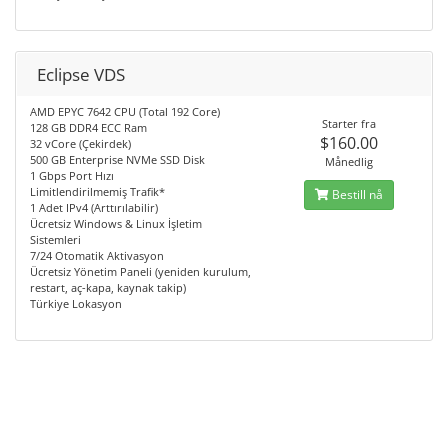
Eclipse VDS
AMD EPYC 7642 CPU (Total 192 Core)
Starter fra
128 GB DDR4 ECC Ram
$160.00
32 vCore (Çekirdek)
500 GB Enterprise NVMe SSD Disk
Månedlig
1 Gbps Port Hızı
Limitlendirilmemiş Trafik*
Bestill nå
1 Adet IPv4 (Arttırılabilir)
Ücretsiz Windows & Linux İşletim
Sistemleri
7/24 Otomatik Aktivasyon
Ücretsiz Yönetim Paneli (yeniden kurulum,
restart, aç-kapa, kaynak takip)
Türkiye Lokasyon