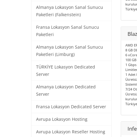
kurulum
Almanya Lokasyon Sanal Sunucu
Türkiy
Paketleri (Falkenstein)
Fransa Lokasyon Sanal Sunucu
Bla
Paketleri
AMD EP
Almanya Lokasyon Sanal Sunucu
8 GB D
Paketleri (Limburg)
6 vCore
100 GB
1 Gbps 
TÜRKİYE Lokasyon Dedicated
Limitle
Server
1 Adet I
Ücretsi
Sisteml
Almanya Lokasyon Dedicated
7/24 O
Server
Ücretsi
kurulum
Türkiy
Fransa Lokasyon Dedicated Server
Avrupa Lokasyon Hosting
Inf
Avrupa Lokasyon Reseller Hosting