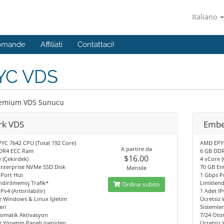
Italiano
Domande
Affiliati
Contattaci!
YC VDS
remium VDS Sunucu
rk VDS
Embe
YC 7642 CPU (Total 192 Core)
AMD EPYC
A partire da
DR4 ECC Ram
6 GB DD
$16.00
 (Çekirdek)
4 vCore (
Enterprise NVMe SSD Disk
70 GB En
Mensile
Port Hızı
1 Gbps Po
ndirilmemiş Trafik*
Limitlend
Ordina subito
Pv4 (Arttırılabilir)
1 Adet IPv
z Windows & Linux İşletim
Ücretsiz
eri
Sistemler
tomatik Aktivasyon
7/24 Oto
z Yönetim Paneli (yeniden
Ücretsiz