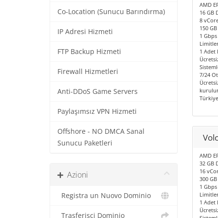
AMD EP
Co-Location (Sunucu Barındırma)
16 GB 
8 vCore
150 GB
IP Adresi Hizmeti
1 Gbps 
Limitle
FTP Backup Hizmeti
1 Adet I
Ücretsi
Sisteml
Firewall Hizmetleri
7/24 O
Ücretsi
kurulum
Anti-DDoS Game Servers
Türkiy
Paylaşımsız VPN Hizmeti
Offshore - NO DMCA Sanal
Vol
Sunucu Paketleri
AMD EP
32 GB 
16 vCor
Azioni
300 GB
1 Gbps 
Limitle
Registra un Nuovo Dominio
1 Adet I
Ücretsi
Trasferisci Dominio
Sisteml