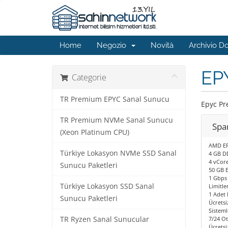
Home
Negozio
Novità
Archivio 
EP
Categorie
TR Premium EPYC Sanal Sunucu
Epyc P
TR Premium NVMe Sanal Sunucu
Spa
(Xeon Platinum CPU)
AMD EP
Türkiye Lokasyon NVMe SSD Sanal
4 GB D
4 vCore
Sunucu Paketleri
50 GB 
1 Gbps 
Türkiye Lokasyon SSD Sanal
Limitle
1 Adet I
Sunucu Paketleri
Ücretsi
Sisteml
TR Ryzen Sanal Sunucular
7/24 O
Ücretsi