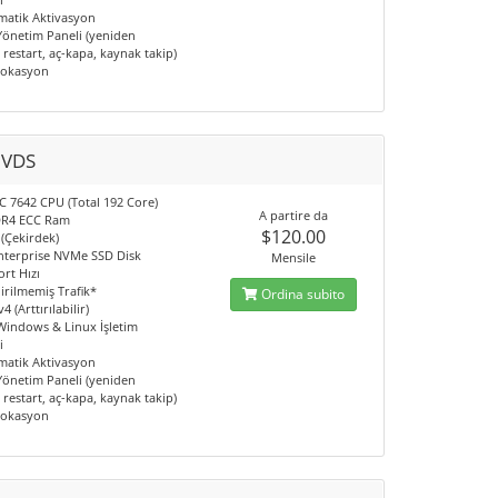
matik Aktivasyon
 Yönetim Paneli (yeniden
restart, aç-kapa, kaynak takip)
Lokasyon
 VDS
 7642 CPU (Total 192 Core)
A partire da
DR4 ECC Ram
$120.00
 (Çekirdek)
nterprise NVMe SSD Disk
Mensile
rt Hızı
irilmemiş Trafik*
Ordina subito
4 (Arttırılabilir)
 Windows & Linux İşletim
i
matik Aktivasyon
 Yönetim Paneli (yeniden
restart, aç-kapa, kaynak takip)
Lokasyon