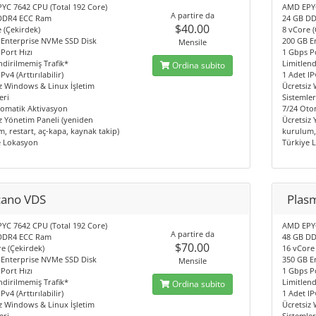
YC 7642 CPU (Total 192 Core)
AMD EPYC
A partire da
DDR4 ECC Ram
24 GB D
$40.00
 (Çekirdek)
8 vCore (
 Enterprise NVMe SSD Disk
200 GB E
Mensile
Port Hızı
1 Gbps Po
ndirilmemiş Trafik*
Limitlend
Ordina subito
Pv4 (Arttırılabilir)
1 Adet IPv
z Windows & Linux İşletim
Ücretsiz
eri
Sistemler
tomatik Aktivasyon
7/24 Oto
z Yönetim Paneli (yeniden
Ücretsiz
, restart, aç-kapa, kaynak takip)
kurulum, 
e Lokasyon
Türkiye 
cano VDS
Plas
YC 7642 CPU (Total 192 Core)
AMD EPYC
A partire da
DDR4 ECC Ram
48 GB D
$70.00
e (Çekirdek)
16 vCore
 Enterprise NVMe SSD Disk
350 GB E
Mensile
Port Hızı
1 Gbps Po
ndirilmemiş Trafik*
Limitlend
Ordina subito
Pv4 (Arttırılabilir)
1 Adet IPv
z Windows & Linux İşletim
Ücretsiz
eri
Sistemler