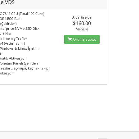
se VDS
 7642 CPU (Total 192 Core)
A partire da
DDR4 ECC Ram
$160.00
 (Çekirdek)
nterprise NVMe SSD Disk
Mensile
rt Hızı
irilmemiş Trafik*
Ordina subito
4 (Arttırılabilir)
 Windows & Linux İşletim
i
matik Aktivasyon
 Yönetim Paneli (yeniden
restart, aç-kapa, kaynak takip)
Lokasyon