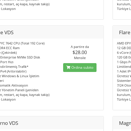
, restart, aç-kapa, kaynak takip)
kurulum, 
e Lokasyon
Türkiye 
ze VDS
Flar
YC 7642 CPU (Total 192 Core)
AMD EPYC
A partire da
DR4 ECC Ram
12 GB D
$28.00
 (Çekirdek)
6 vCore (
 Enterprise NVMe SSD Disk
120 GB E
Mensile
Port Hızı
1 Gbps Po
ndirilmemiş Trafik*
Limitlend
Ordina subito
Pv4 (Arttırılabilir)
1 Adet IPv
z Windows & Linux İşletim
Ücretsiz
eri
Sistemler
tomatik Aktivasyon
7/24 Oto
z Yönetim Paneli (yeniden
Ücretsiz
, restart, aç-kapa, kaynak takip)
kurulum, 
e Lokasyon
Türkiye 
erno VDS
Mag