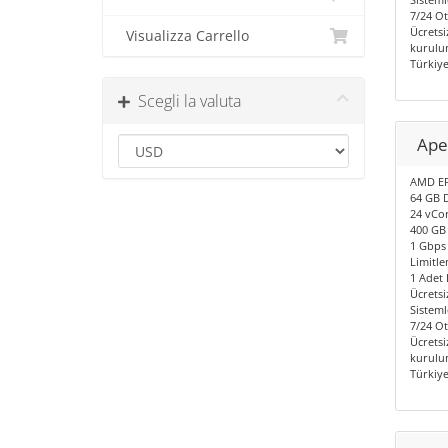
7/24 O
Ücretsi
Visualizza Carrello
kurulum
Türkiy
Scegli la valuta
Ape
AMD EP
64 GB 
24 vCor
400 GB
1 Gbps 
Limitle
1 Adet I
Ücretsi
Sisteml
7/24 O
Ücretsi
kurulum
Türkiy