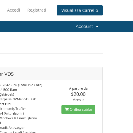
Accedi
Registrati
Visualizza Carrello
Account
r VDS
 7642 CPU (Total 192 Core)
A partire da
R4 ECC Ram
$20.00
Çekirdek)
terprise NVMe SSD Disk
Mensile
rt Hızı
irilmemiş Trafik*
Ordina subito
4 (Arttırılabilir)
 Windows & Linux İşletim
i
matik Aktivasyon
 Yönetim Paneli (yeniden