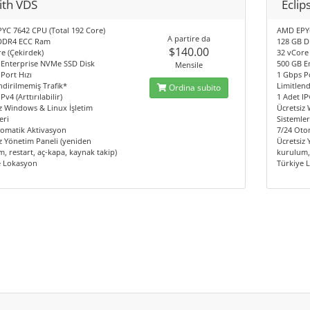
ith VDS
Eclip
YC 7642 CPU (Total 192 Core)
AMD EPYC
A partire da
DDR4 ECC Ram
128 GB 
$140.00
e (Çekirdek)
32 vCore
 Enterprise NVMe SSD Disk
500 GB E
Mensile
Port Hızı
1 Gbps Po
ndirilmemiş Trafik*
Limitlend
Ordina subito
Pv4 (Arttırılabilir)
1 Adet IPv
z Windows & Linux İşletim
Ücretsiz
eri
Sistemler
tomatik Aktivasyon
7/24 Oto
z Yönetim Paneli (yeniden
Ücretsiz
, restart, aç-kapa, kaynak takip)
kurulum, 
e Lokasyon
Türkiye 