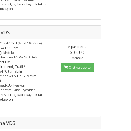
restart, aç-kapa, kaynak takip)
Lokasyon
e VDS
 7642 CPU (Total 192 Core)
A partire da
DR4 ECC Ram
$33.00
Çekirdek)
nterprise NVMe SSD Disk
Mensile
rt Hızı
irilmemiş Trafik*
Ordina subito
4 (Arttırılabilir)
 Windows & Linux İşletim
i
matik Aktivasyon
 Yönetim Paneli (yeniden
restart, aç-kapa, kaynak takip)
Lokasyon
ma VDS