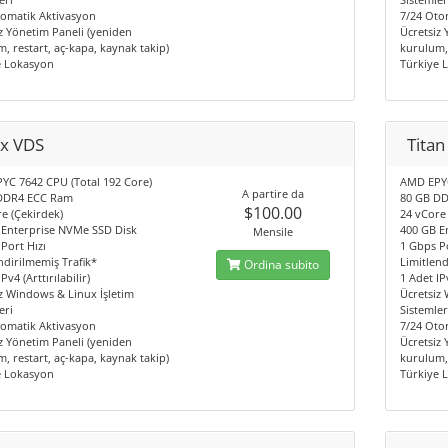
tomatik Aktivasyon
7/24 Oto
z Yönetim Paneli (yeniden
Ücretsiz
, restart, aç-kapa, kaynak takip)
kurulum, 
e Lokasyon
Türkiye 
x VDS
Titan
YC 7642 CPU (Total 192 Core)
AMD EPYC
A partire da
DDR4 ECC Ram
80 GB D
$100.00
e (Çekirdek)
24 vCore
 Enterprise NVMe SSD Disk
400 GB E
Mensile
Port Hızı
1 Gbps Po
ndirilmemiş Trafik*
Limitlend
Ordina subito
Pv4 (Arttırılabilir)
1 Adet IPv
z Windows & Linux İşletim
Ücretsiz
eri
Sistemler
tomatik Aktivasyon
7/24 Oto
z Yönetim Paneli (yeniden
Ücretsiz
, restart, aç-kapa, kaynak takip)
kurulum, 
e Lokasyon
Türkiye 