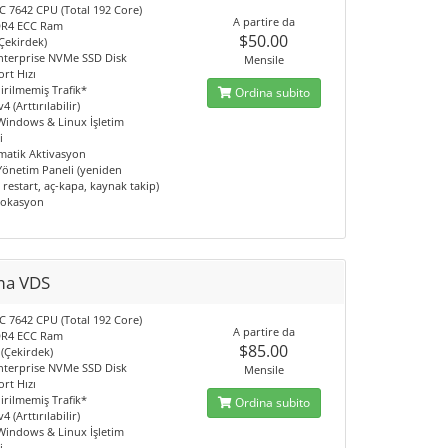
 7642 CPU (Total 192 Core)
A partire da
DR4 ECC Ram
$50.00
Çekirdek)
nterprise NVMe SSD Disk
Mensile
rt Hızı
irilmemiş Trafik*
Ordina subito
4 (Arttırılabilir)
 Windows & Linux İşletim
i
matik Aktivasyon
 Yönetim Paneli (yeniden
restart, aç-kapa, kaynak takip)
Lokasyon
ma VDS
 7642 CPU (Total 192 Core)
A partire da
DR4 ECC Ram
$85.00
 (Çekirdek)
nterprise NVMe SSD Disk
Mensile
rt Hızı
irilmemiş Trafik*
Ordina subito
4 (Arttırılabilir)
 Windows & Linux İşletim
i