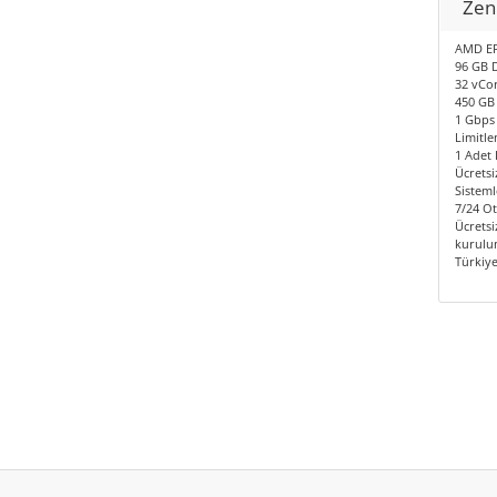
Zen
AMD EP
96 GB 
32 vCor
450 GB
1 Gbps 
Limitle
1 Adet I
Ücretsi
Sisteml
7/24 O
Ücretsi
kurulum
Türkiy