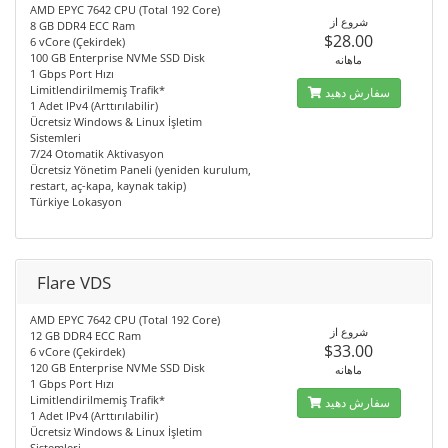
AMD EPYC 7642 CPU (Total 192 Core)
شروع از
8 GB DDR4 ECC Ram
$28.00
6 vCore (Çekirdek)
100 GB Enterprise NVMe SSD Disk
ماهانه
1 Gbps Port Hızı
Limitlendirilmemiş Trafik*
سفارش دهید
1 Adet IPv4 (Arttırılabilir)
Ücretsiz Windows & Linux İşletim
Sistemleri
7/24 Otomatik Aktivasyon
Ücretsiz Yönetim Paneli (yeniden kurulum,
restart, aç-kapa, kaynak takip)
Türkiye Lokasyon
Flare VDS
AMD EPYC 7642 CPU (Total 192 Core)
شروع از
12 GB DDR4 ECC Ram
$33.00
6 vCore (Çekirdek)
120 GB Enterprise NVMe SSD Disk
ماهانه
1 Gbps Port Hızı
Limitlendirilmemiş Trafik*
سفارش دهید
1 Adet IPv4 (Arttırılabilir)
Ücretsiz Windows & Linux İşletim
Sistemleri