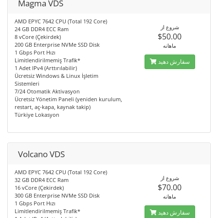
Magma VDS
AMD EPYC 7642 CPU (Total 192 Core)
شروع از
24 GB DDR4 ECC Ram
$50.00
8 vCore (Çekirdek)
200 GB Enterprise NVMe SSD Disk
ماهانه
1 Gbps Port Hızı
Limitlendirilmemiş Trafik*
سفارش دهید
1 Adet IPv4 (Arttırılabilir)
Ücretsiz Windows & Linux İşletim
Sistemleri
7/24 Otomatik Aktivasyon
Ücretsiz Yönetim Paneli (yeniden kurulum,
restart, aç-kapa, kaynak takip)
Türkiye Lokasyon
Volcano VDS
AMD EPYC 7642 CPU (Total 192 Core)
شروع از
32 GB DDR4 ECC Ram
$70.00
16 vCore (Çekirdek)
300 GB Enterprise NVMe SSD Disk
ماهانه
1 Gbps Port Hızı
Limitlendirilmemiş Trafik*
سفارش دهید