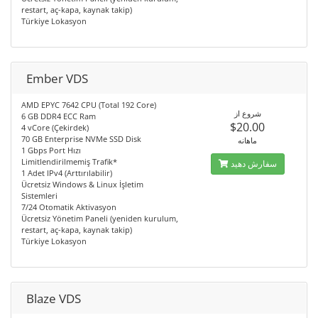
restart, aç-kapa, kaynak takip)
Türkiye Lokasyon
Ember VDS
AMD EPYC 7642 CPU (Total 192 Core)
شروع از
6 GB DDR4 ECC Ram
$20.00
4 vCore (Çekirdek)
70 GB Enterprise NVMe SSD Disk
ماهانه
1 Gbps Port Hızı
Limitlendirilmemiş Trafik*
سفارش دهید
1 Adet IPv4 (Arttırılabilir)
Ücretsiz Windows & Linux İşletim
Sistemleri
7/24 Otomatik Aktivasyon
Ücretsiz Yönetim Paneli (yeniden kurulum,
restart, aç-kapa, kaynak takip)
Türkiye Lokasyon
Blaze VDS