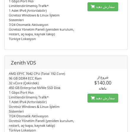
1 Gbps Port Hızı
Limitlendirilmemiş Trafik*
سفارش دهید
1 Adet IPv4 (Arttırılabilir)
Ücretsiz Windows & Linux İşletim
Sistemleri
7/24 Otomatik Aktivasyon
Ücretsiz Yönetim Paneli (yeniden kurulum,
restart, aç-kapa, kaynak takip)
Türkiye Lokasyon
Zenith VDS
AMD EPYC 7642 CPU (Total 192 Core)
شروع از
96 GB DDR4 ECC Ram
$140.00
32 vCore (Çekirdek)
450 GB Enterprise NVMe SSD Disk
ماهانه
1 Gbps Port Hızı
Limitlendirilmemiş Trafik*
سفارش دهید
1 Adet IPv4 (Arttırılabilir)
Ücretsiz Windows & Linux İşletim
Sistemleri
7/24 Otomatik Aktivasyon
Ücretsiz Yönetim Paneli (yeniden kurulum,
restart, aç-kapa, kaynak takip)
Türkiye Lokasyon