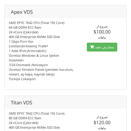
Apex VDS
AMD EPYC 7642 CPU (Total 192 Core)
شروع از
64 GB DDR4 ECC Ram
$100.00
24 vCore (Çekirdek)
400 GB Enterprise NVMe SSD Disk
ماهانه
1 Gbps Port Hızı
Limitlendirilmemiş Trafik*
سفارش دهید
1 Adet IPv4 (Arttırılabilir)
Ücretsiz Windows & Linux İşletim
Sistemleri
7/24 Otomatik Aktivasyon
Ücretsiz Yönetim Paneli (yeniden kurulum,
restart, aç-kapa, kaynak takip)
Türkiye Lokasyon
Titan VDS
AMD EPYC 7642 CPU (Total 192 Core)
شروع از
80 GB DDR4 ECC Ram
$120.00
24 vCore (Çekirdek)
400 GB Enterprise NVMe SSD Disk
ماهانه