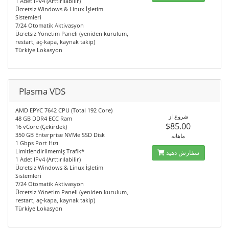
1 Adet IPv4 (Arttırılabilir)
Ücretsiz Windows & Linux İşletim
Sistemleri
7/24 Otomatik Aktivasyon
Ücretsiz Yönetim Paneli (yeniden kurulum,
restart, aç-kapa, kaynak takip)
Türkiye Lokasyon
Plasma VDS
AMD EPYC 7642 CPU (Total 192 Core)
شروع از
48 GB DDR4 ECC Ram
$85.00
16 vCore (Çekirdek)
350 GB Enterprise NVMe SSD Disk
ماهانه
1 Gbps Port Hızı
Limitlendirilmemiş Trafik*
سفارش دهید
1 Adet IPv4 (Arttırılabilir)
Ücretsiz Windows & Linux İşletim
Sistemleri
7/24 Otomatik Aktivasyon
Ücretsiz Yönetim Paneli (yeniden kurulum,
restart, aç-kapa, kaynak takip)
Türkiye Lokasyon