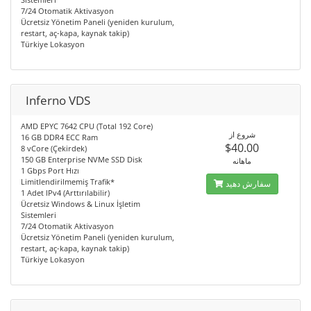
7/24 Otomatik Aktivasyon
Ücretsiz Yönetim Paneli (yeniden kurulum,
restart, aç-kapa, kaynak takip)
Türkiye Lokasyon
Inferno VDS
AMD EPYC 7642 CPU (Total 192 Core)
شروع از
16 GB DDR4 ECC Ram
$40.00
8 vCore (Çekirdek)
150 GB Enterprise NVMe SSD Disk
ماهانه
1 Gbps Port Hızı
Limitlendirilmemiş Trafik*
سفارش دهید
1 Adet IPv4 (Arttırılabilir)
Ücretsiz Windows & Linux İşletim
Sistemleri
7/24 Otomatik Aktivasyon
Ücretsiz Yönetim Paneli (yeniden kurulum,
restart, aç-kapa, kaynak takip)
Türkiye Lokasyon