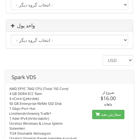
واحد پول
Spark VDS
AMD EPYC 7642 CPU (Total 192 Core)
شروع از
4 GB DDR4 ECC Ram
$16.00
4 vCore (Çekirdek)
50 GB Enterprise NVMe SSD Disk
ماهانه
1 Gbps Port Hızı
Limitlendirilmemiş Trafik*
سفارش دهید
1 Adet IPv4 (Arttırılabilir)
Ücretsiz Windows & Linux İşletim
Sistemleri
7/24 Otomatik Aktivasyon
Ücretsiz Yönetim Paneli (yeniden kurulum,