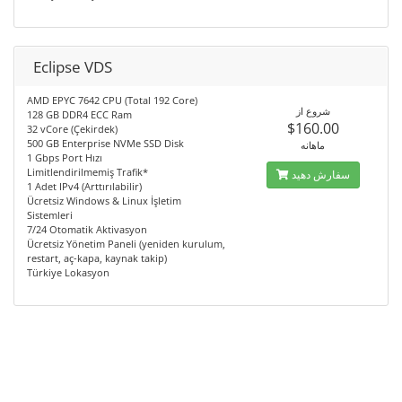
Eclipse VDS
AMD EPYC 7642 CPU (Total 192 Core)
شروع از
128 GB DDR4 ECC Ram
$160.00
32 vCore (Çekirdek)
500 GB Enterprise NVMe SSD Disk
ماهانه
1 Gbps Port Hızı
Limitlendirilmemiş Trafik*
سفارش دهید
1 Adet IPv4 (Arttırılabilir)
Ücretsiz Windows & Linux İşletim
Sistemleri
7/24 Otomatik Aktivasyon
Ücretsiz Yönetim Paneli (yeniden kurulum,
restart, aç-kapa, kaynak takip)
Türkiye Lokasyon