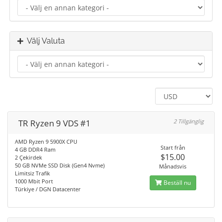
Välj Valuta
TR Ryzen 9 VDS #1
2 Tillgänglig
AMD Ryzen 9 5900X CPU
Start från
4 GB DDR4 Ram
$15.00
2 Çekirdek
50 GB NVMe SSD Disk (Gen4 Nvme)
Månadsvis
Limitsiz Trafik
1000 Mbit Port
Beställ nu
Türkiye / DGN Datacenter