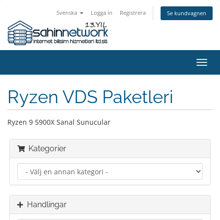
Svenska
Logga in
Registrera
Se kundvagnen
Växla
navig
Ryzen VDS Paketleri
Ryzen 9 5900X Sanal Sunucular
Kategorier
Handlingar