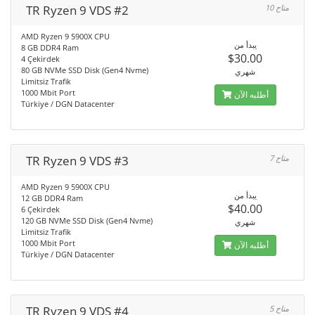
TR Ryzen 9 VDS #2
10 متاح
AMD Ryzen 9 5900X CPU
يبدأ من
8 GB DDR4 Ram
$30.00
4 Çekirdek
80 GB NVMe SSD Disk (Gen4 Nvme)
شهري
Limitsiz Trafik
1000 Mbit Port
أطلبه الآن
Türkiye / DGN Datacenter
TR Ryzen 9 VDS #3
7 متاح
AMD Ryzen 9 5900X CPU
يبدأ من
12 GB DDR4 Ram
$40.00
6 Çekirdek
120 GB NVMe SSD Disk (Gen4 Nvme)
شهري
Limitsiz Trafik
1000 Mbit Port
أطلبه الآن
Türkiye / DGN Datacenter
TR Ryzen 9 VDS #4
5 متاح