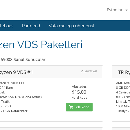
Estonian
tebaas
Partnerid
Võta meiega ühendust
en VDS Paketleri
 5900X Sanal Sunucular
Ryzen 9 VDS #1
2 Saadaval
TR R
zen 9 5900X CPU
AMD Ryz
Alustades
DR4 Ram
8 GB DD
$15.00
dek
4 Çekird
NVMe SSD Disk (Gen4 Nvme)
80 GB NV
Kord kuus
 Trafik
Limitsiz T
it Port
1000 Mbi
Telli kohe
e / DGN Datacenter
Türkiye 