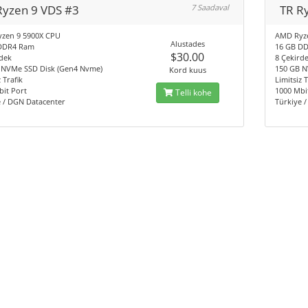
Ryzen 9 VDS #3
7 Saadaval
TR R
zen 9 5900X CPU
AMD Ryz
Alustades
DDR4 Ram
16 GB D
$30.00
dek
8 Çekird
 NVMe SSD Disk (Gen4 Nvme)
150 GB N
Kord kuus
 Trafik
Limitsiz T
it Port
1000 Mbi
Telli kohe
e / DGN Datacenter
Türkiye 