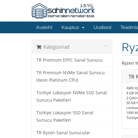
Avaleht
Kauplus
Uudised
Teadmis
Ryz
Kategooriad
TR Premium EPYC Sanal Sunucu
Ryzen 9
TR Premium NVMe Sanal Sunucu
TR 
(Xeon Platinum CPU)
AMD Ry
Türkiye Lokasyon NVMe SSD Sanal
4 GB D
2 Çekir
Sunucu Paketleri
50 GB 
Limitsiz
Türkiye Lokasyon SSD Sanal
1000 Mb
Türkiy
Sunucu Paketleri
TR Ryzen Sanal Sunucular