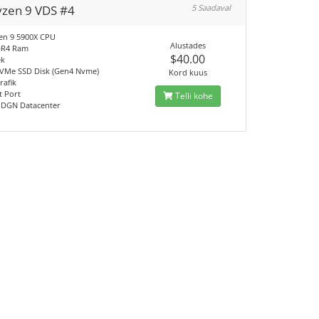
yzen 9 VDS #4
5 Saadaval
en 9 5900X CPU
Alustades
DR4 Ram
$40.00
ek
VMe SSD Disk (Gen4 Nvme)
Kord kuus
rafik
t Port
Telli kohe
/ DGN Datacenter