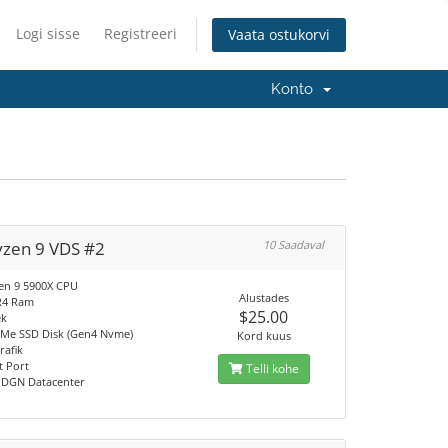
Logi sisse
Registreeri
Vaata ostukorvi
Konto
yzen 9 VDS #2
10 Saadaval
en 9 5900X CPU
Alustades
R4 Ram
$25.00
ek
Me SSD Disk (Gen4 Nvme)
Kord kuus
rafik
t Port
Telli kohe
/ DGN Datacenter