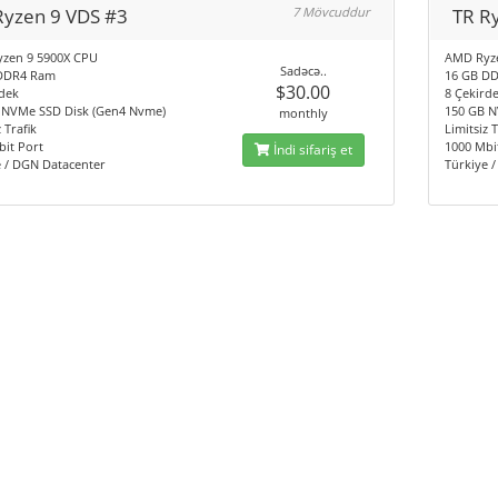
Ryzen 9 VDS #3
7 Mövcuddur
TR R
zen 9 5900X CPU
AMD Ryz
Sadəcə..
DDR4 Ram
16 GB D
$30.00
dek
8 Çekird
 NVMe SSD Disk (Gen4 Nvme)
150 GB N
monthly
 Trafik
Limitsiz T
it Port
1000 Mbi
İndi sifariş et
e / DGN Datacenter
Türkiye 