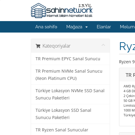
Ana səhifə
Mağaza
Elanlar
Məluma
Ryz
Kateqoriyalar
TR Premium EPYC Sanal Sunucu
Ryzen 9
TR Premium NVMe Sanal Sunucu
TR 
(Xeon Platinum CPU)
AMD Ry
Türkiye Lokasyon NVMe SSD Sanal
4 GB D
2 Çekir
Sunucu Paketleri
50 GB 
Limitsiz
Türkiye Lokasyon SSD Sanal
1000 Mb
Türkiy
Sunucu Paketleri
TR Ryzen Sanal Sunucular