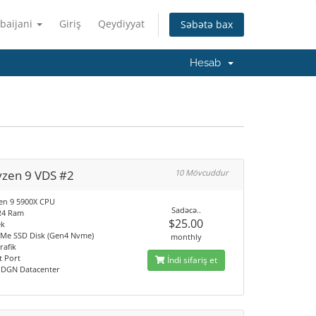
baijani
Giriş
Qeydiyyat
Səbətə bax
Hesab
yzen 9 VDS #2
10 Mövcuddur
en 9 5900X CPU
Sadəcə..
R4 Ram
$25.00
ek
Me SSD Disk (Gen4 Nvme)
monthly
rafik
t Port
İndi sifariş et
/ DGN Datacenter