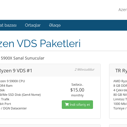
Azer
t bazası
Ortaqlar
Əlaqə
en VDS Paketleri
 5900X Sanal Sunucular
Ryzen 9 VDS #1
2 Mövcuddur
TR R
zen 9 5900X CPU
AMD Ryz
Sadəcə..
DR4 Ram
8 GB DD
$15.00
dek
4 Çekird
NVMe SSD Disk (Gen4 Nvme)
80 GB NV
monthly
 Trafik
Limitsiz T
it Port
1000 Mbi
İndi sifariş et
e / DGN Datacenter
Türkiye 