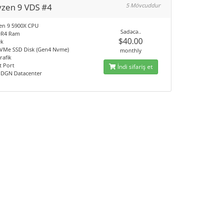
yzen 9 VDS #4
5 Mövcuddur
en 9 5900X CPU
Sadəcə..
DR4 Ram
$40.00
ek
VMe SSD Disk (Gen4 Nvme)
monthly
rafik
t Port
İndi sifariş et
/ DGN Datacenter