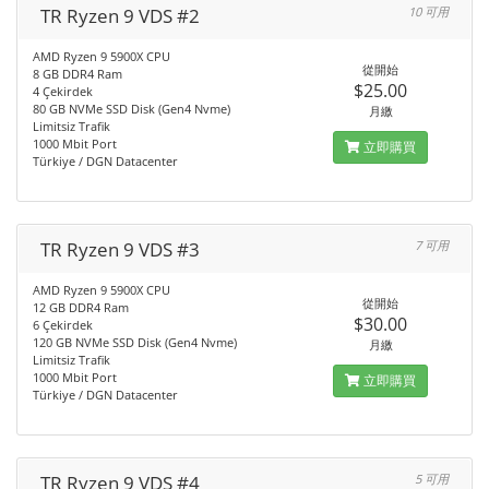
TR Ryzen 9 VDS #2
10 可用
AMD Ryzen 9 5900X CPU
從開始
8 GB DDR4 Ram
$25.00
4 Çekirdek
80 GB NVMe SSD Disk (Gen4 Nvme)
月繳
Limitsiz Trafik
1000 Mbit Port
立即購買
Türkiye / DGN Datacenter
TR Ryzen 9 VDS #3
7 可用
AMD Ryzen 9 5900X CPU
從開始
12 GB DDR4 Ram
$30.00
6 Çekirdek
120 GB NVMe SSD Disk (Gen4 Nvme)
月繳
Limitsiz Trafik
1000 Mbit Port
立即購買
Türkiye / DGN Datacenter
TR Ryzen 9 VDS #4
5 可用