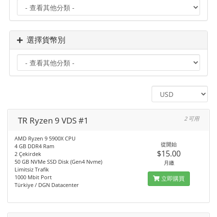
選擇貨幣別
TR Ryzen 9 VDS #1
2 可用
AMD Ryzen 9 5900X CPU
從開始
4 GB DDR4 Ram
$15.00
2 Çekirdek
50 GB NVMe SSD Disk (Gen4 Nvme)
月繳
Limitsiz Trafik
1000 Mbit Port
立即購買
Türkiye / DGN Datacenter