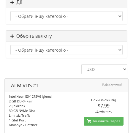
Дії
Оберіть валюту
ALM VDS #1
0 Доступний
Intel Xeon E3-1275V6 İşlemci
Починаючи від
2 GB DDR4 Ram
$7.99
2 Çekirdek
30 GB NVMe Disk
Щомісячно
Limitsiz Trafik
1 Gbit Port
Замовити зараз
Almanya / Hetzner