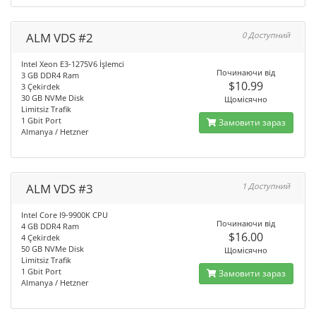
ALM VDS #2
0 Доступний
Intel Xeon E3-1275V6 İşlemci
Починаючи від
3 GB DDR4 Ram
$10.99
3 Çekirdek
30 GB NVMe Disk
Щомісячно
Limitsiz Trafik
1 Gbit Port
Замовити зараз
Almanya / Hetzner
ALM VDS #3
1 Доступний
Intel Core I9-9900K CPU
Починаючи від
4 GB DDR4 Ram
$16.00
4 Çekirdek
50 GB NVMe Disk
Щомісячно
Limitsiz Trafik
1 Gbit Port
Замовити зараз
Almanya / Hetzner