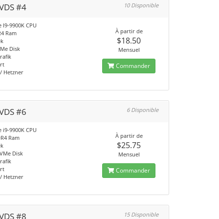
VDS #4
10 Disponible
re I9-9900K CPU
À partir de
R4 Ram
$18.50
ek
Me Disk
Mensuel
rafik
rt
Commander
/ Hetzner
VDS #6
6 Disponible
re i9-9900K CPU
À partir de
DR4 Ram
$25.75
ek
VMe Disk
Mensuel
rafik
rt
Commander
/ Hetzner
VDS #8
15 Disponible