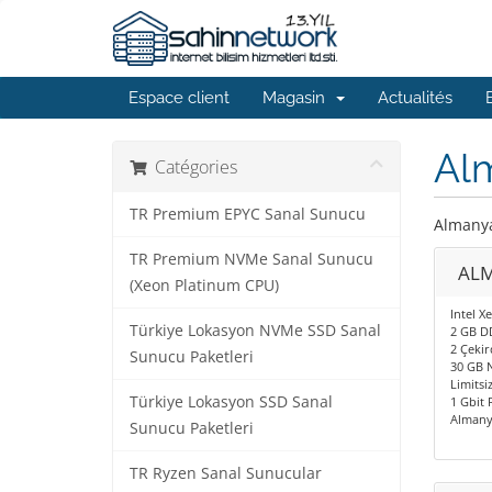
Espace client
Magasin
Actualités
Al
Catégories
TR Premium EPYC Sanal Sunucu
Almanya
TR Premium NVMe Sanal Sunucu
ALM
(Xeon Platinum CPU)
Intel X
Türkiye Lokasyon NVMe SSD Sanal
2 GB D
2 Çekir
Sunucu Paketleri
30 GB 
Limitsiz
Türkiye Lokasyon SSD Sanal
1 Gbit 
Almany
Sunucu Paketleri
TR Ryzen Sanal Sunucular