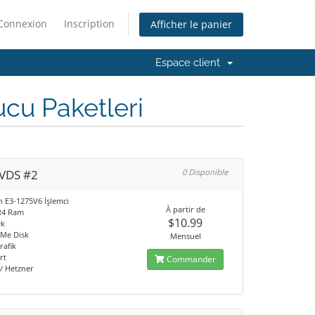
Connexion
Inscription
Afficher le panier
Espace client
cu Paketleri
VDS #2
0 Disponible
n E3-1275V6 İşlemci
À partir de
R4 Ram
$10.99
ek
Me Disk
Mensuel
rafik
rt
Commander
/ Hetzner