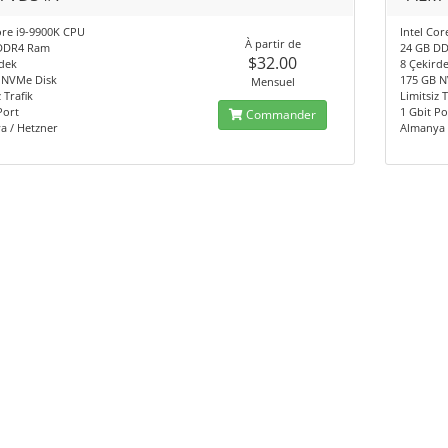
ore i9-9900K CPU
Intel Co
À partir de
DDR4 Ram
24 GB D
$32.00
dek
8 Çekird
 NVMe Disk
175 GB N
Mensuel
 Trafik
Limitsiz T
Port
1 Gbit Po
Commander
a / Hetzner
Almanya 