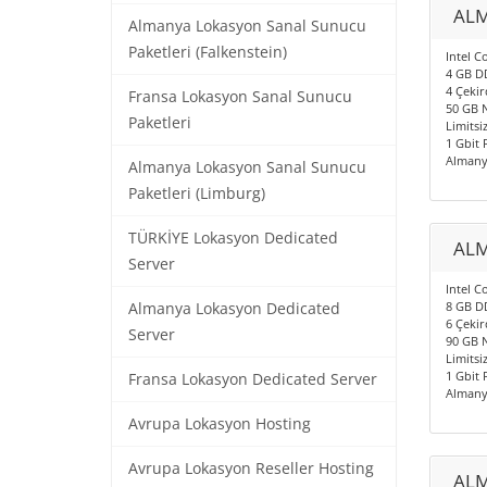
ALM
Almanya Lokasyon Sanal Sunucu
Paketleri (Falkenstein)
Intel C
4 GB D
4 Çekir
Fransa Lokasyon Sanal Sunucu
50 GB 
Paketleri
Limitsiz
1 Gbit 
Almany
Almanya Lokasyon Sanal Sunucu
Paketleri (Limburg)
TÜRKİYE Lokasyon Dedicated
ALM
Server
Intel C
8 GB D
Almanya Lokasyon Dedicated
6 Çekir
Server
90 GB 
Limitsiz
1 Gbit 
Fransa Lokasyon Dedicated Server
Almany
Avrupa Lokasyon Hosting
Avrupa Lokasyon Reseller Hosting
ALM