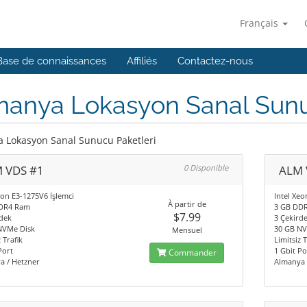
Français
Base de connaissances
Affiliés
Contactez-nous
manya Lokasyon Sanal Sunu
 Lokasyon Sanal Sunucu Paketleri
 VDS #1
0 Disponible
ALM 
eon E3-1275V6 İşlemci
Intel Xeo
À partir de
DR4 Ram
3 GB DD
$7.99
dek
3 Çekird
NVMe Disk
30 GB NV
Mensuel
 Trafik
Limitsiz T
Port
1 Gbit Po
Commander
a / Hetzner
Almanya 