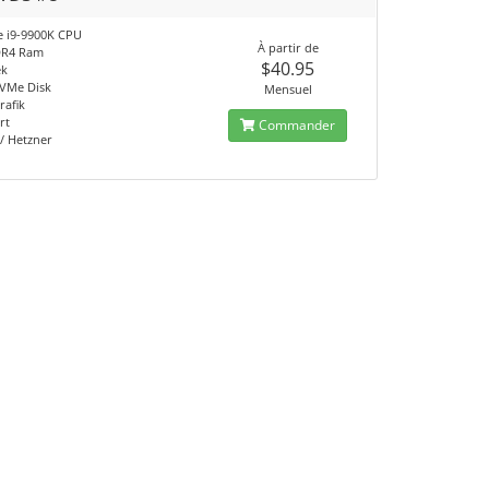
re i9-9900K CPU
À partir de
DR4 Ram
$40.95
ek
VMe Disk
Mensuel
rafik
rt
Commander
/ Hetzner