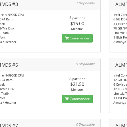
 VDS #3
1 Disponible
ALM 
ore I9-9900K CPU
Intel Co
À partir de
DR4 Ram
6 GB DD
$16.00
dek
4 Çekird
NVMe Disk
70 GB NV
Mensuel
 Trafik
Limitsiz T
Port
1 Gbit Po
Commander
a / Hetzner
Almanya 
 VDS #5
9 Disponible
ALM 
ore i9-9900K CPU
Intel Co
À partir de
DR4 Ram
12 GB D
$21.50
dek
6 Çekird
NVMe Disk
120 GB N
Mensuel
 Trafik
Limitsiz T
Port
1 Gbit Po
Commander
a / Hetzner
Almanya 
 VDS #7
0 Disponible
ALM 