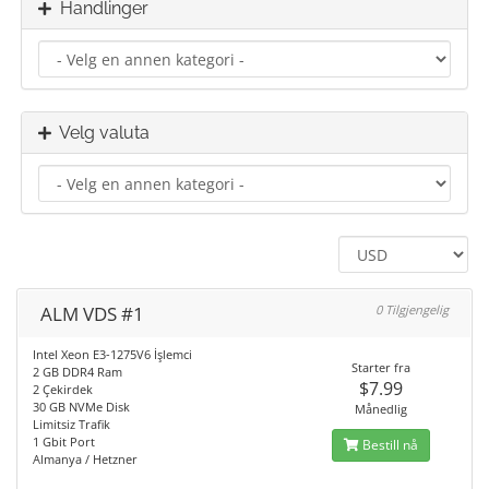
Handlinger
Velg valuta
ALM VDS #1
0 Tilgjengelig
Intel Xeon E3-1275V6 İşlemci
Starter fra
2 GB DDR4 Ram
$7.99
2 Çekirdek
30 GB NVMe Disk
Månedlig
Limitsiz Trafik
1 Gbit Port
Bestill nå
Almanya / Hetzner