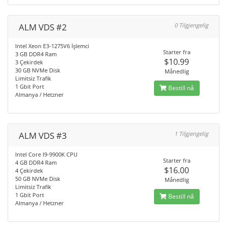
ALM VDS #2
0 Tilgjengelig
Intel Xeon E3-1275V6 İşlemci
Starter fra
3 GB DDR4 Ram
$10.99
3 Çekirdek
30 GB NVMe Disk
Månedlig
Limitsiz Trafik
1 Gbit Port
Bestill nå
Almanya / Hetzner
ALM VDS #3
1 Tilgjengelig
Intel Core I9-9900K CPU
Starter fra
4 GB DDR4 Ram
$16.00
4 Çekirdek
50 GB NVMe Disk
Månedlig
Limitsiz Trafik
1 Gbit Port
Bestill nå
Almanya / Hetzner