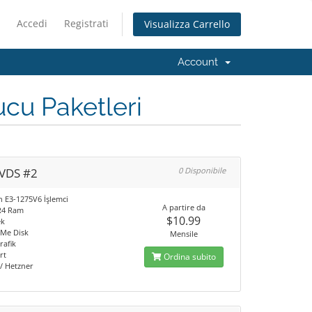
Accedi
Registrati
Visualizza Carrello
Account
cu Paketleri
VDS #2
0 Disponibile
n E3-1275V6 İşlemci
A partire da
R4 Ram
$10.99
ek
Me Disk
Mensile
rafik
rt
Ordina subito
/ Hetzner