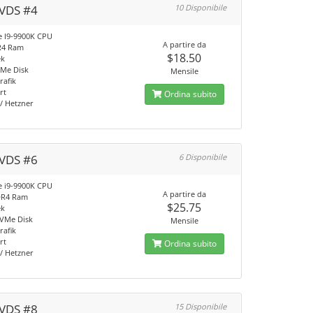
VDS #4
10 Disponibile
re I9-9900K CPU
A partire da
R4 Ram
$18.50
ek
Me Disk
Mensile
rafik
rt
Ordina subito
/ Hetzner
VDS #6
6 Disponibile
re i9-9900K CPU
A partire da
DR4 Ram
$25.75
ek
VMe Disk
Mensile
rafik
rt
Ordina subito
/ Hetzner
VDS #8
15 Disponibile