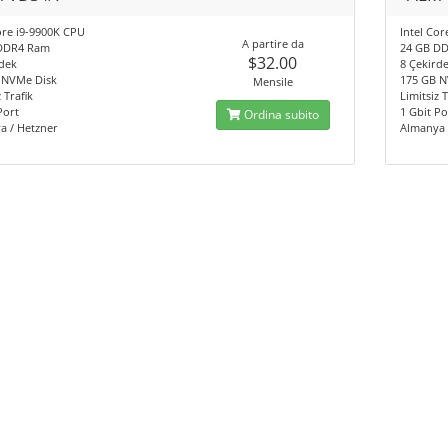
ore i9-9900K CPU
Intel Co
A partire da
DDR4 Ram
24 GB D
$32.00
dek
8 Çekird
 NVMe Disk
175 GB N
Mensile
 Trafik
Limitsiz T
Port
1 Gbit Po
Ordina subito
a / Hetzner
Almanya 