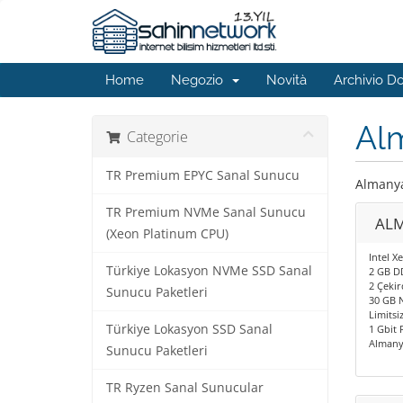
Home
Negozio
Novità
Archivio 
Al
Categorie
TR Premium EPYC Sanal Sunucu
Almanya
TR Premium NVMe Sanal Sunucu
ALM
(Xeon Platinum CPU)
Intel X
Türkiye Lokasyon NVMe SSD Sanal
2 GB D
2 Çekir
Sunucu Paketleri
30 GB 
Limitsiz
Türkiye Lokasyon SSD Sanal
1 Gbit 
Almany
Sunucu Paketleri
TR Ryzen Sanal Sunucular