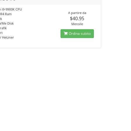
re i9-9900K CPU
A partire da
DR4 Ram
$40.95
ek
VMe Disk
Mensile
rafik
rt
Ordina subito
/ Hetzner