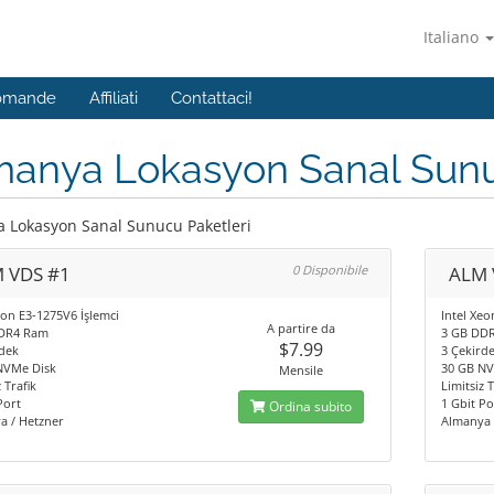
Italiano
Domande
Affiliati
Contattaci!
manya Lokasyon Sanal Sunu
 Lokasyon Sanal Sunucu Paketleri
 VDS #1
0 Disponibile
ALM 
eon E3-1275V6 İşlemci
Intel Xeo
A partire da
DR4 Ram
3 GB DD
$7.99
dek
3 Çekird
NVMe Disk
30 GB NV
Mensile
 Trafik
Limitsiz T
Port
1 Gbit Po
Ordina subito
a / Hetzner
Almanya 