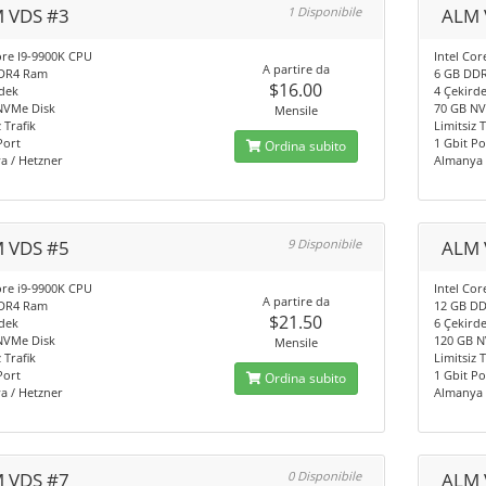
 VDS #3
1 Disponibile
ALM 
ore I9-9900K CPU
Intel Co
A partire da
DR4 Ram
6 GB DD
$16.00
dek
4 Çekird
NVMe Disk
70 GB NV
Mensile
 Trafik
Limitsiz T
Port
1 Gbit Po
Ordina subito
a / Hetzner
Almanya 
 VDS #5
9 Disponibile
ALM 
ore i9-9900K CPU
Intel Co
A partire da
DR4 Ram
12 GB D
$21.50
dek
6 Çekird
NVMe Disk
120 GB N
Mensile
 Trafik
Limitsiz T
Port
1 Gbit Po
Ordina subito
a / Hetzner
Almanya 
 VDS #7
0 Disponibile
ALM 