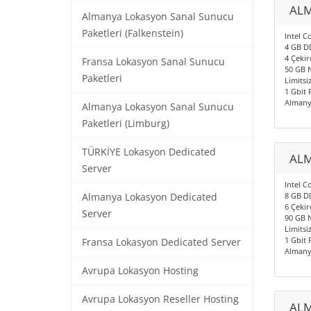
ALM
Almanya Lokasyon Sanal Sunucu
Paketleri (Falkenstein)
Intel C
4 GB D
4 Çekir
Fransa Lokasyon Sanal Sunucu
50 GB 
Paketleri
Limitsiz
1 Gbit 
Almany
Almanya Lokasyon Sanal Sunucu
Paketleri (Limburg)
TÜRKİYE Lokasyon Dedicated
ALM
Server
Intel C
8 GB D
Almanya Lokasyon Dedicated
6 Çekir
Server
90 GB 
Limitsiz
1 Gbit 
Fransa Lokasyon Dedicated Server
Almany
Avrupa Lokasyon Hosting
Avrupa Lokasyon Reseller Hosting
ALM