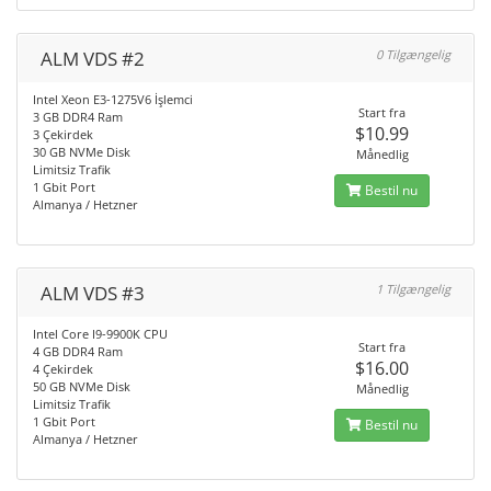
ALM VDS #2
0 Tilgængelig
Intel Xeon E3-1275V6 İşlemci
Start fra
3 GB DDR4 Ram
$10.99
3 Çekirdek
30 GB NVMe Disk
Månedlig
Limitsiz Trafik
1 Gbit Port
Bestil nu
Almanya / Hetzner
ALM VDS #3
1 Tilgængelig
Intel Core I9-9900K CPU
Start fra
4 GB DDR4 Ram
$16.00
4 Çekirdek
50 GB NVMe Disk
Månedlig
Limitsiz Trafik
1 Gbit Port
Bestil nu
Almanya / Hetzner