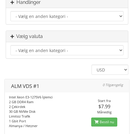
Handlinger
Vælg valuta
ALM VDS #1
0 Tilgængelig
Intel Xeon E3-1275V6 İşlemci
Start fra
2 GB DDR4 Ram
$7.99
2 Çekirdek
30 GB NVMe Disk
Månedlig
Limitsiz Trafik
1 Gbit Port
Bestil nu
Almanya / Hetzner