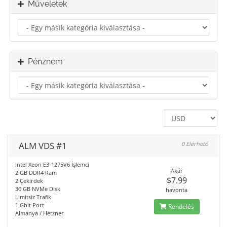
Műveletek
Pénznem
ALM VDS #1
0 Elérhető
Intel Xeon E3-1275V6 İşlemci
Akár
2 GB DDR4 Ram
$7.99
2 Çekirdek
30 GB NVMe Disk
havonta
Limitsiz Trafik
1 Gbit Port
Rendelés
Almanya / Hetzner