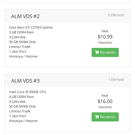
ALM VDS #2
0 Elérhető
Intel Xeon E3-1275V6 İşlemci
Akár
3 GB DDR4 Ram
$10.99
3 Çekirdek
30 GB NVMe Disk
havonta
Limitsiz Trafik
1 Gbit Port
Rendelés
Almanya / Hetzner
ALM VDS #3
1 Elérhető
Intel Core I9-9900K CPU
Akár
4 GB DDR4 Ram
$16.00
4 Çekirdek
50 GB NVMe Disk
havonta
Limitsiz Trafik
1 Gbit Port
Rendelés
Almanya / Hetzner