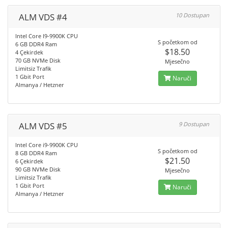
ALM VDS #4
10 Dostupan
Intel Core I9-9900K CPU
S početkom od
6 GB DDR4 Ram
$18.50
4 Çekirdek
70 GB NVMe Disk
Mjesečno
Limitsiz Trafik
1 Gbit Port
Naruči
Almanya / Hetzner
ALM VDS #5
9 Dostupan
Intel Core i9-9900K CPU
S početkom od
8 GB DDR4 Ram
$21.50
6 Çekirdek
90 GB NVMe Disk
Mjesečno
Limitsiz Trafik
1 Gbit Port
Naruči
Almanya / Hetzner