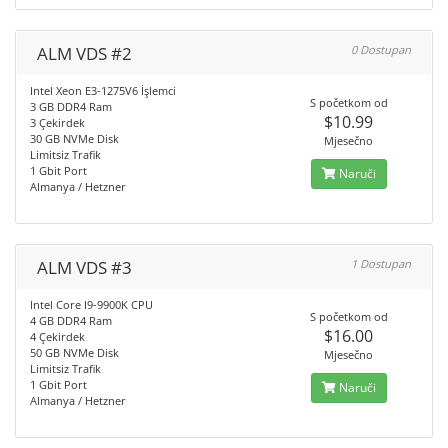
ALM VDS #2
0 Dostupan
Intel Xeon E3-1275V6 İşlemci
S početkom od
3 GB DDR4 Ram
$10.99
3 Çekirdek
30 GB NVMe Disk
Mjesečno
Limitsiz Trafik
1 Gbit Port
Naruči
Almanya / Hetzner
ALM VDS #3
1 Dostupan
Intel Core I9-9900K CPU
S početkom od
4 GB DDR4 Ram
$16.00
4 Çekirdek
50 GB NVMe Disk
Mjesečno
Limitsiz Trafik
1 Gbit Port
Naruči
Almanya / Hetzner