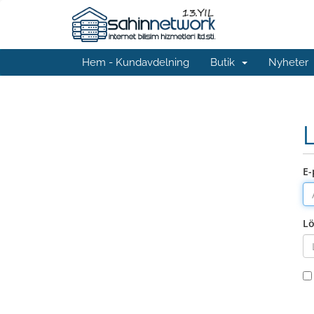
Hem - Kundavdelning
Butik
Nyheter
E-
L