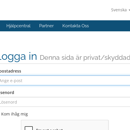
Svenska
Hjälpcentral
Partner
Kontakta Oss
Logga in
Denna sida är privat/skydda
postadress
ösenord
Kom ihåg mig