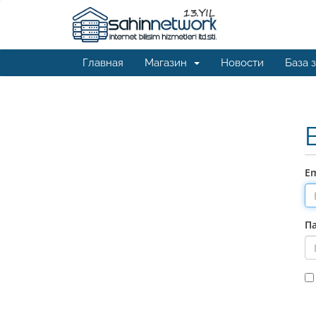
Главная
Магазин
Новости
База 
Em
П