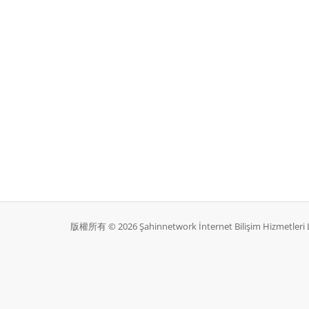
版權所有 © 2026 Şahinnetwork İnternet Bilişim Hizmetle