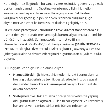
Kurulduğumuz ilk günden bu yana, sizlere kesintisiz, güvenli ve yüksek
performanslı barındırma (hosting) ve internet bilişim hizmetleri
sunmak adına heyecanla ve kararlılıkla çalışıyoruz. Sektördeki
varlığımızı her geçen gün pekiştirirken, sizlerden aldığımız güçle
altyapımızı ve hizmet kalitemizi sürekli olarak geliştiriyoruz.
Sizlere daha profesyonel, sürdürülebilir ve küresel standartlarda bir
hizmet deneyimi sunabilmek amacıyla kurumsal yapımızda önemli bir
dönüşüme imza attık. Sahinnetwork İnternet ve Bilisim
Hizmetleri olarak sürdürdüğümüz faaliyetlerimize,
[ŞAHİNNETWORK
İNTERNET BİLİŞİM HİZMETLERİ LİMİTED ŞİRKETİ]
unvanıyla, Limited
Şirket yapısı altında devam edeceğimizi duyurmaktan büyük mutluluk
duyarız.
Bu Değişim Sizler İçin Ne Anlama Geliyor?
Hizmet Sürekliliği:
Mevcut hizmetleriniz, aktif sunucularınız,
hosting paketleriniz ve teknik destek süreçleriniz bu yapısal
değişimden kesinlikle
etkilenmeyecek
ve aynı kesintisizlikle
devam edecektir.
Sözleşmeler ve Haklar:
Daha önce şahıs şirketimizle yapmış
olduğunuz tüm anlaşmalar, kullanım sözleşmeleri ve kazanılmış
haklarınız, yeni Limited Şirketimiz bünyesinde aynen