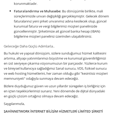
korunmaktadır.
Faturalandırma ve Muhasebe:
Bu dönüşümle birlikte, mali
süreçlerimizde unvan değişikliği gerçekleşmiştir. Gelecek dönem
faturalarınız yeni şirket unvanımız adına kesilecek olup, güncel
kurumsal fatura ve vergi bilgilerimiz müşteri panelinizde
güncellenmiştir. Şirketimize ait güncel banka hesap (IBAN)
bilgilerine müşteri paneliniz üzerinden ulaşabilirsiniz.
Geleceğe Daha Güçlü Adımlarla...
Bu hukuki ve yapısal dönüşüm, sizlere sunduğumuz hizmet kalitesini
artırma, altyapı yatırımlarımızı büyütme ve kurumsal güvenilirliğimizi
en üst seviyeye çıkarma vizyonumuzun bir parçasıdır. Yüzlerce kurum
ve bireysel kullanıcıya sağladığımız Sanal sunucu, VDS, fiziksel sunucu
ve web hosting hizmetlerini, her zaman olduğu gibi "kesintisiz müşteri
memnuniyeti" odağıyla sunmaya devam edeceğiz.
Bizlere duyduğunuz güven ve uzun yıllardır süregelen iş birliğiniz için
en içten teşekkürlerimizi sunarız. Yeni dönemde de dijital dünyadaki
en güçlü çözüm ortağınız olmaya devam edeceğiz.
Saygılarımızla,
ŞAHİNNETWORK İNTERNET BİLİŞİM HİZMETLERİ LİMİTED ŞİRKETİ