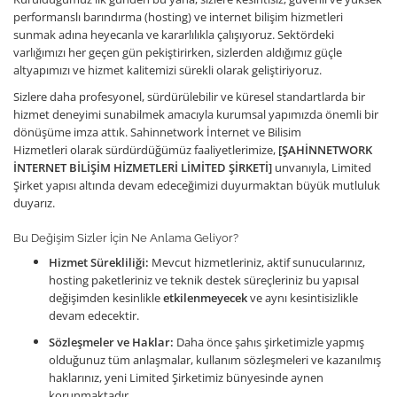
performanslı barındırma (hosting) ve internet bilişim hizmetleri
sunmak adına heyecanla ve kararlılıkla çalışıyoruz. Sektördeki
varlığımızı her geçen gün pekiştirirken, sizlerden aldığımız güçle
altyapımızı ve hizmet kalitemizi sürekli olarak geliştiriyoruz.
Sizlere daha profesyonel, sürdürülebilir ve küresel standartlarda bir
hizmet deneyimi sunabilmek amacıyla kurumsal yapımızda önemli bir
dönüşüme imza attık. Sahinnetwork İnternet ve Bilisim
Hizmetleri olarak sürdürdüğümüz faaliyetlerimize,
[ŞAHİNNETWORK
İNTERNET BİLİŞİM HİZMETLERİ LİMİTED ŞİRKETİ]
unvanıyla, Limited
Şirket yapısı altında devam edeceğimizi duyurmaktan büyük mutluluk
duyarız.
Bu Değişim Sizler İçin Ne Anlama Geliyor?
Hizmet Sürekliliği:
Mevcut hizmetleriniz, aktif sunucularınız,
hosting paketleriniz ve teknik destek süreçleriniz bu yapısal
değişimden kesinlikle
etkilenmeyecek
ve aynı kesintisizlikle
devam edecektir.
Sözleşmeler ve Haklar:
Daha önce şahıs şirketimizle yapmış
olduğunuz tüm anlaşmalar, kullanım sözleşmeleri ve kazanılmış
haklarınız, yeni Limited Şirketimiz bünyesinde aynen
korunmaktadır.