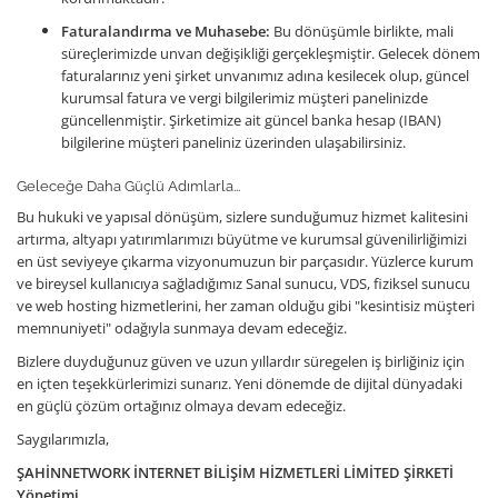
Faturalandırma ve Muhasebe:
Bu dönüşümle birlikte, mali
süreçlerimizde unvan değişikliği gerçekleşmiştir. Gelecek dönem
faturalarınız yeni şirket unvanımız adına kesilecek olup, güncel
kurumsal fatura ve vergi bilgilerimiz müşteri panelinizde
güncellenmiştir. Şirketimize ait güncel banka hesap (IBAN)
bilgilerine müşteri paneliniz üzerinden ulaşabilirsiniz.
Geleceğe Daha Güçlü Adımlarla...
Bu hukuki ve yapısal dönüşüm, sizlere sunduğumuz hizmet kalitesini
artırma, altyapı yatırımlarımızı büyütme ve kurumsal güvenilirliğimizi
en üst seviyeye çıkarma vizyonumuzun bir parçasıdır. Yüzlerce kurum
ve bireysel kullanıcıya sağladığımız Sanal sunucu, VDS, fiziksel sunucu
ve web hosting hizmetlerini, her zaman olduğu gibi "kesintisiz müşteri
memnuniyeti" odağıyla sunmaya devam edeceğiz.
Bizlere duyduğunuz güven ve uzun yıllardır süregelen iş birliğiniz için
en içten teşekkürlerimizi sunarız. Yeni dönemde de dijital dünyadaki
en güçlü çözüm ortağınız olmaya devam edeceğiz.
Saygılarımızla,
ŞAHİNNETWORK İNTERNET BİLİŞİM HİZMETLERİ LİMİTED ŞİRKETİ
Yönetimi