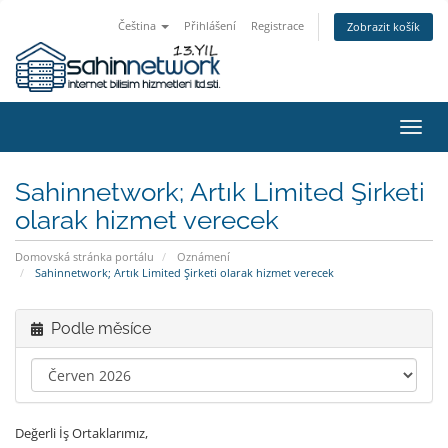
Čeština
Přihlášení
Registrace
Zobrazit košík
Přep
navig
Sahinnetwork; Artık Limited Şirketi
olarak hizmet verecek
Domovská stránka portálu
Oznámení
Sahinnetwork; Artık Limited Şirketi olarak hizmet verecek
Podle měsíce
Değerli İş Ortaklarımız,