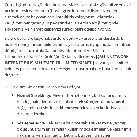
Kurulduğumuz ilk günden bu yana, sizlere kesintisiz, güvenli ve yüksek
performanslı barındırma (hosting) ve internet bilişim hizmetleri
sunmak adına heyecanla ve kararlılıkla çalışıyoruz. Sektördeki
varlığımızı her geçen gün pekiştirirken, sizlerden aldığımız güçle
altyapımızı ve hizmet kalitemizi sürekli olarak geliştiriyoruz.
Sizlere daha profesyonel, sürdürülebilir ve küresel standartlarda bir
hizmet deneyimi sunabilmek amacıyla kurumsal yapımızda önemli bir
dönüşüme imza attık. Sahinnetwork İnternet ve Bilisim
Hizmetleri olarak sürdürdüğümüz faaliyetlerimize,
[ŞAHİNNETWORK
İNTERNET BİLİŞİM HİZMETLERİ LİMİTED ŞİRKETİ]
unvanıyla, Limited
Şirket yapısı altında devam edeceğimizi duyurmaktan büyük mutluluk
duyarız.
Bu Değişim Sizler İçin Ne Anlama Geliyor?
Hizmet Sürekliliği:
Mevcut hizmetleriniz, aktif sunucularınız,
hosting paketleriniz ve teknik destek süreçleriniz bu yapısal
değişimden kesinlikle
etkilenmeyecek
ve aynı kesintisizlikle
devam edecektir.
Sözleşmeler ve Haklar:
Daha önce şahıs şirketimizle yapmış
olduğunuz tüm anlaşmalar, kullanım sözleşmeleri ve kazanılmış
haklarınız, yeni Limited Şirketimiz bünyesinde aynen