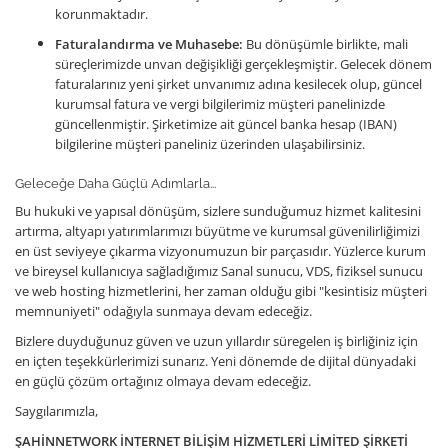
korunmaktadır.
Faturalandırma ve Muhasebe:
Bu dönüşümle birlikte, mali
süreçlerimizde unvan değişikliği gerçekleşmiştir. Gelecek dönem
faturalarınız yeni şirket unvanımız adına kesilecek olup, güncel
kurumsal fatura ve vergi bilgilerimiz müşteri panelinizde
güncellenmiştir. Şirketimize ait güncel banka hesap (IBAN)
bilgilerine müşteri paneliniz üzerinden ulaşabilirsiniz.
Geleceğe Daha Güçlü Adımlarla...
Bu hukuki ve yapısal dönüşüm, sizlere sunduğumuz hizmet kalitesini
artırma, altyapı yatırımlarımızı büyütme ve kurumsal güvenilirliğimizi
en üst seviyeye çıkarma vizyonumuzun bir parçasıdır. Yüzlerce kurum
ve bireysel kullanıcıya sağladığımız Sanal sunucu, VDS, fiziksel sunucu
ve web hosting hizmetlerini, her zaman olduğu gibi "kesintisiz müşteri
memnuniyeti" odağıyla sunmaya devam edeceğiz.
Bizlere duyduğunuz güven ve uzun yıllardır süregelen iş birliğiniz için
en içten teşekkürlerimizi sunarız. Yeni dönemde de dijital dünyadaki
en güçlü çözüm ortağınız olmaya devam edeceğiz.
Saygılarımızla,
ŞAHİNNETWORK İNTERNET BİLİŞİM HİZMETLERİ LİMİTED ŞİRKETİ