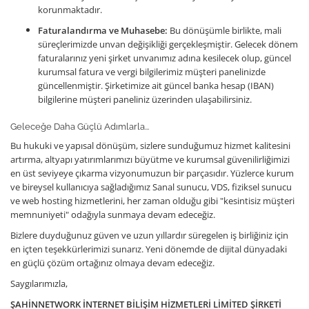
korunmaktadır.
Faturalandırma ve Muhasebe:
Bu dönüşümle birlikte, mali
süreçlerimizde unvan değişikliği gerçekleşmiştir. Gelecek dönem
faturalarınız yeni şirket unvanımız adına kesilecek olup, güncel
kurumsal fatura ve vergi bilgilerimiz müşteri panelinizde
güncellenmiştir. Şirketimize ait güncel banka hesap (IBAN)
bilgilerine müşteri paneliniz üzerinden ulaşabilirsiniz.
Geleceğe Daha Güçlü Adımlarla...
Bu hukuki ve yapısal dönüşüm, sizlere sunduğumuz hizmet kalitesini
artırma, altyapı yatırımlarımızı büyütme ve kurumsal güvenilirliğimizi
en üst seviyeye çıkarma vizyonumuzun bir parçasıdır. Yüzlerce kurum
ve bireysel kullanıcıya sağladığımız Sanal sunucu, VDS, fiziksel sunucu
ve web hosting hizmetlerini, her zaman olduğu gibi "kesintisiz müşteri
memnuniyeti" odağıyla sunmaya devam edeceğiz.
Bizlere duyduğunuz güven ve uzun yıllardır süregelen iş birliğiniz için
en içten teşekkürlerimizi sunarız. Yeni dönemde de dijital dünyadaki
en güçlü çözüm ortağınız olmaya devam edeceğiz.
Saygılarımızla,
ŞAHİNNETWORK İNTERNET BİLİŞİM HİZMETLERİ LİMİTED ŞİRKETİ