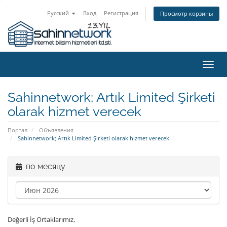
Русский
Вход
Регистрация
Просмотр корзины
Пере
нави
Sahinnetwork; Artık Limited Şirketi
olarak hizmet verecek
Портал
Объявления
Sahinnetwork; Artık Limited Şirketi olarak hizmet verecek
по месяцу
Değerli İş Ortaklarımız,