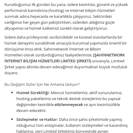
Kurulduğumuz ilk günden bu yana, sizlere kesintisiz, güvenli ve yüksek
performanslı barındırma (hosting) ve internet bilişim hizmetleri
sunmak adına heyecanla ve kararlılıkla çalışıyoruz. Sektördeki
varlığımızı her geçen gün pekiştirirken, sizlerden aldığımız güçle
altyapımızı ve hizmet kalitemizi sürekli olarak geliştiriyoruz.
Sizlere daha profesyonel, sürdürülebilir ve küresel standartlarda bir
hizmet deneyimi sunabilmek amacıyla kurumsal yapımızda önemli bir
dönüşüme imza attık. Sahinnetwork İnternet ve Bilisim
Hizmetleri olarak sürdürdüğümüz faaliyetlerimize,
[ŞAHİNNETWORK
İNTERNET BİLİŞİM HİZMETLERİ LİMİTED ŞİRKETİ]
unvanıyla, Limited
Şirket yapısı altında devam edeceğimizi duyurmaktan büyük mutluluk
duyarız.
Bu Değişim Sizler İçin Ne Anlama Geliyor?
Hizmet Sürekliliği:
Mevcut hizmetleriniz, aktif sunucularınız,
hosting paketleriniz ve teknik destek süreçleriniz bu yapısal
değişimden kesinlikle
etkilenmeyecek
ve aynı kesintisizlikle
devam edecektir.
Sözleşmeler ve Haklar:
Daha önce şahıs şirketimizle yapmış
olduğunuz tüm anlaşmalar, kullanım sözleşmeleri ve kazanılmış
haklarınız, yeni Limited Şirketimiz bünyesinde aynen