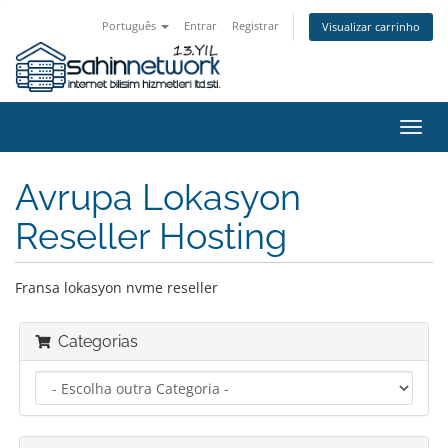
Português
Entrar
Registrar
Visualizar carrinho
Alter
nave
Avrupa Lokasyon
Reseller Hosting
Fransa lokasyon nvme reseller
Categorias