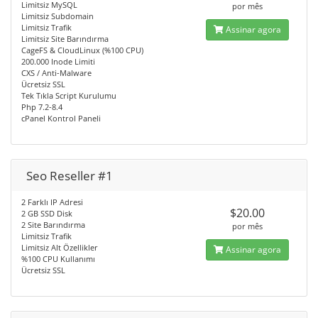
Limitsiz MySQL
por mês
Limitsiz Subdomain
Limitsiz Trafik
Assinar agora
Limitsiz Site Barındırma
CageFS & CloudLinux (%100 CPU)
200.000 Inode Limiti
CXS / Anti-Malware
Ücretsiz SSL
Tek Tıkla Script Kurulumu
Php 7.2-8.4
cPanel Kontrol Paneli
Seo Reseller #1
2 Farklı IP Adresi
$20.00
2 GB SSD Disk
2 Site Barındırma
por mês
Limitsiz Trafik
Limitsiz Alt Özellikler
Assinar agora
%100 CPU Kullanımı
Ücretsiz SSL