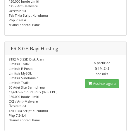
150.000 Inode Limiti
CXS / Anti-Malware
Ücretsiz SSL
Tek Tıkla Script Kurulumu
Php 7.2-8.4
cPanel Kontrol Panel
FR 8 GB Bayi Hosting
8192 MB SSD Disk Alanı
A partir de
Limitsiz Trafik
$15.00
Limitsiz E-Posta
Limitsiz MySQL
por mês
Limitsiz Subdomain
Limitsiz Trafik
Assinar agora
30 Adet Site Barındırma
CageFS & CloudLinux (%35 CPU)
150.000 Inode Limiti
CXS / Anti-Malware
Ücretsiz SSL
Tek Tıkla Script Kurulumu
Php 7.2-8.4
cPanel Kontrol Panel