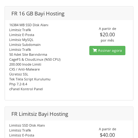
FR 16 GB Bayi Hosting
16384 MB SSD Disk Alanı
A partir de
Limitsiz Trafik
$20.00
Limitsiz E-Posta
Limitsiz MySQL
por mês
Limitsiz Subdomain
Limitsiz Trafik
Assinar agora
50 Adet Site Barındırma
CageFS & CloudLinux (%50 CPU)
200.000 Inode Limiti
CXS / Anti-Malware
Ücretsiz SSL
Tek Tıkla Script Kurulumu
Php 7.2-8.4
cPanel Kontrol Panel
FR Limitsiz Bayi Hosting
Limitsiz SSD Disk Alanı
A partir de
Limitsiz Trafik
$40.00
Limitsiz E-Posta