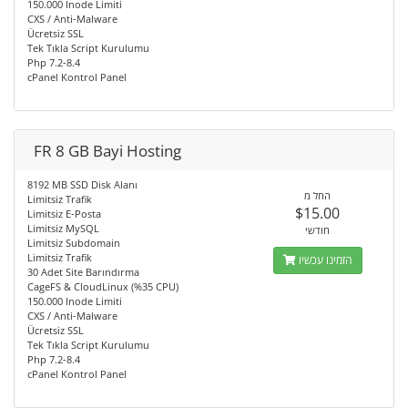
150.000 Inode Limiti
CXS / Anti-Malware
Ücretsiz SSL
Tek Tıkla Script Kurulumu
Php 7.2-8.4
cPanel Kontrol Panel
FR 8 GB Bayi Hosting
8192 MB SSD Disk Alanı
החל מ
Limitsiz Trafik
$15.00
Limitsiz E-Posta
Limitsiz MySQL
חודשי
Limitsiz Subdomain
Limitsiz Trafik
הזמינו עכשיו
30 Adet Site Barındırma
CageFS & CloudLinux (%35 CPU)
150.000 Inode Limiti
CXS / Anti-Malware
Ücretsiz SSL
Tek Tıkla Script Kurulumu
Php 7.2-8.4
cPanel Kontrol Panel