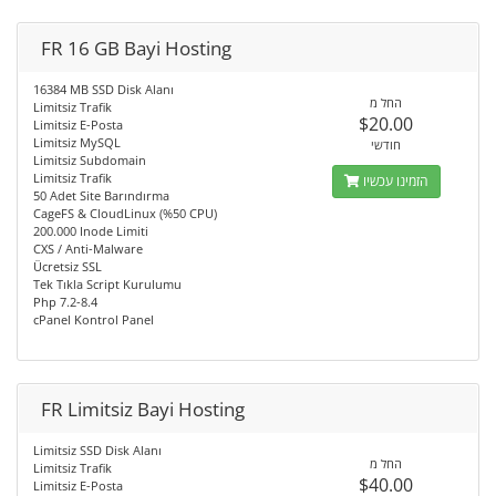
FR 16 GB Bayi Hosting
16384 MB SSD Disk Alanı
החל מ
Limitsiz Trafik
$20.00
Limitsiz E-Posta
Limitsiz MySQL
חודשי
Limitsiz Subdomain
Limitsiz Trafik
הזמינו עכשיו
50 Adet Site Barındırma
CageFS & CloudLinux (%50 CPU)
200.000 Inode Limiti
CXS / Anti-Malware
Ücretsiz SSL
Tek Tıkla Script Kurulumu
Php 7.2-8.4
cPanel Kontrol Panel
FR Limitsiz Bayi Hosting
Limitsiz SSD Disk Alanı
החל מ
Limitsiz Trafik
$40.00
Limitsiz E-Posta