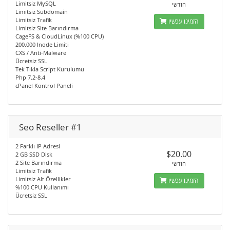
Limitsiz MySQL
חודשי
Limitsiz Subdomain
Limitsiz Trafik
הזמינו עכשיו
Limitsiz Site Barındırma
CageFS & CloudLinux (%100 CPU)
200.000 Inode Limiti
CXS / Anti-Malware
Ücretsiz SSL
Tek Tıkla Script Kurulumu
Php 7.2-8.4
cPanel Kontrol Paneli
Seo Reseller #1
2 Farklı IP Adresi
$20.00
2 GB SSD Disk
2 Site Barındırma
חודשי
Limitsiz Trafik
Limitsiz Alt Özellikler
הזמינו עכשיו
%100 CPU Kullanımı
Ücretsiz SSL